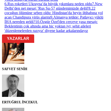
6
.
Rus roketleri Ukrayna’da büyük yıkımlara neden oldu
7
.
New
Delhi’den net mesaj: 'Rus Su-57 gündemimizde değil'
8
.
22
çocuğun ölümüne sebep oldu: Hindistan'da beyin iltihabına yol
açan Chandipura virüs alarmı
9
.
Almanya tetikte: Patlayıcı yüklü
İHA nereden geldi?
10
.
Özgür Özel'den çerçeve yasa mesajı:
Beklentinin çok altında ama hiç yoktan iyi; şehit aileleri
'düzenlemelerden razıyız' diyene kadar arkalarındayız
YAZARLAR
SAFVET SENİH
ERTUĞRUL İNCEKUL