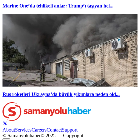
Marine One’da tehlikeli anlar: Trump’ı taşıyan hel...
Rus roketleri Ukrayna’da büyük yıkımlara neden old...
About
Services
Careers
Contact
Support
© Samanyoluhaber
© 2025 — Copyright