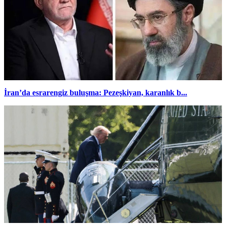
İran’da esrarengiz buluşma: Pezeşkiyan, karanlık b...