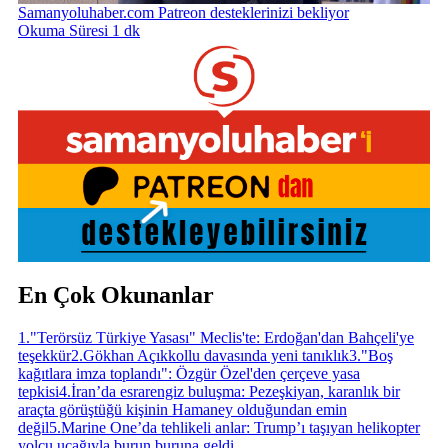
Samanyoluhaber.com Patreon desteklerinizi bekliyor
Okuma Süresi 1 dk
En Çok Okunanlar
1
.
"Terörsüz Türkiye Yasası" Meclis'te: Erdoğan'dan Bahçeli'ye
teşekkür
2
.
Gökhan Açıkkollu davasında yeni tanıklık
3
.
"Boş
kağıtlara imza toplandı": Özgür Özel'den çerçeve yasa
tepkisi
4
.
İran’da esrarengiz buluşma: Pezeşkiyan, karanlık bir
araçta görüştüğü kişinin Hamaney olduğundan emin
değil
5
.
Marine One’da tehlikeli anlar: Trump’ı taşıyan helikopter
yolcu uçağıyla burun buruna geldi