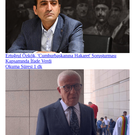
Ertuğrul Özkök, 'Cumhurbaşkanına Hakaret' Soruşturması
Kapsamında İfade Verdi
Okuma Süresi 1 dk