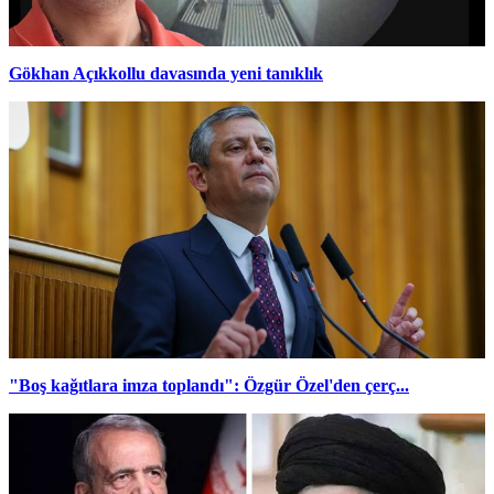
Gökhan Açıkkollu davasında yeni tanıklık
"Boş kağıtlara imza toplandı": Özgür Özel'den çerç...