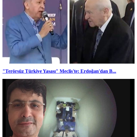
"Terörsüz Türkiye Yasası" Meclis'te: Erdoğan'dan B...