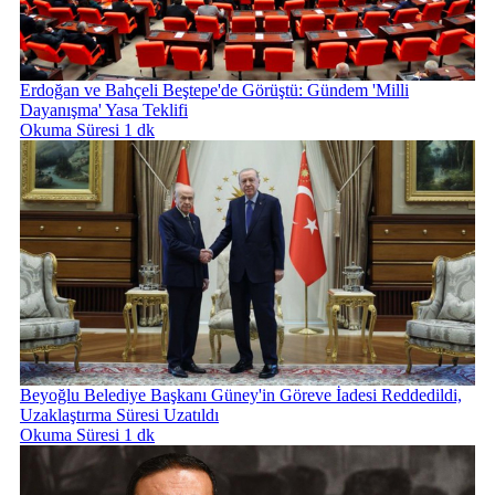
Erdoğan ve Bahçeli Beştepe'de Görüştü: Gündem 'Milli
Dayanışma' Yasa Teklifi
Okuma Süresi 1 dk
Beyoğlu Belediye Başkanı Güney'in Göreve İadesi Reddedildi,
Uzaklaştırma Süresi Uzatıldı
Okuma Süresi 1 dk