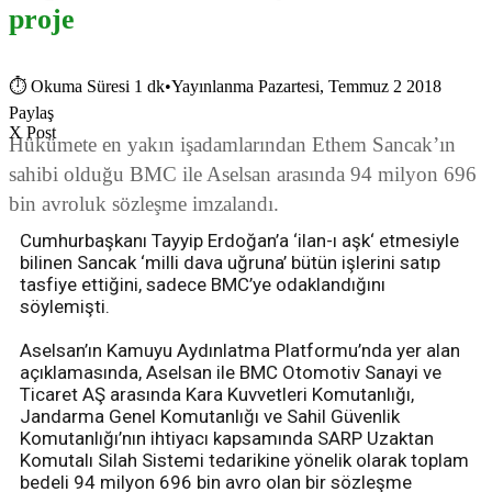
proje
⏱
Okuma Süresi 1 dk
•
Yayınlanma Pazartesi, Temmuz 2 2018
Paylaş
X Post
Hükümete en yakın işadamlarından Ethem Sancak’ın
sahibi olduğu BMC ile Aselsan arasında 94 milyon 696
bin avroluk sözleşme imzalandı.
Cumhurbaşkanı Tayyip Erdoğan’a ‘ilan-ı aşk‘ etmesiyle
bilinen Sancak ‘milli dava uğruna’ bütün işlerini satıp
tasfiye ettiğini, sadece BMC’ye odaklandığını
söylemişti.
Aselsan’ın Kamuyu Aydınlatma Platformu’nda yer alan
açıklamasında, Aselsan ile BMC Otomotiv Sanayi ve
Ticaret AŞ arasında Kara Kuvvetleri Komutanlığı,
Jandarma Genel Komutanlığı ve Sahil Güvenlik
Komutanlığı’nın ihtiyacı kapsamında SARP Uzaktan
Komutalı Silah Sistemi tedarikine yönelik olarak toplam
bedeli 94 milyon 696 bin avro olan bir sözleşme