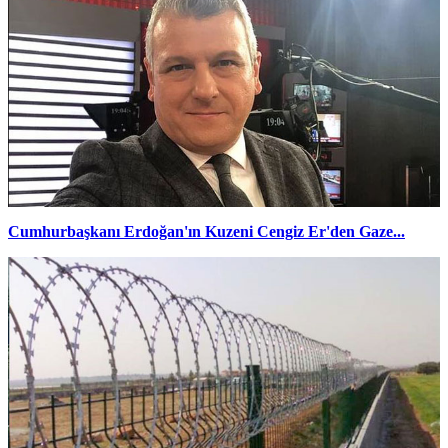
Cumhurbaşkanı Erdoğan'ın Kuzeni Cengiz Er'den Gaze...