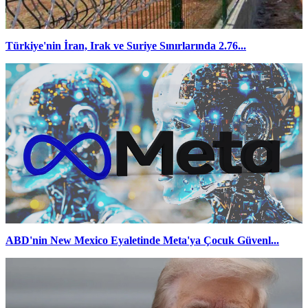
Türkiye'nin İran, Irak ve Suriye Sınırlarında 2.76...
ABD'nin New Mexico Eyaletinde Meta'ya Çocuk Güvenl...