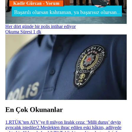
Her dört günde bir polis intihar ediyor
Okuma Süresi 1 dk
En Çok Okunanlar
1
.
RTÜK’ten ATV’ye 8 milyon liralık ceza: ‘Milli duruş’ deyip
ayrıcalık istediler
2
.
Meslekten ihraç edilen eski hâkim, adliyede