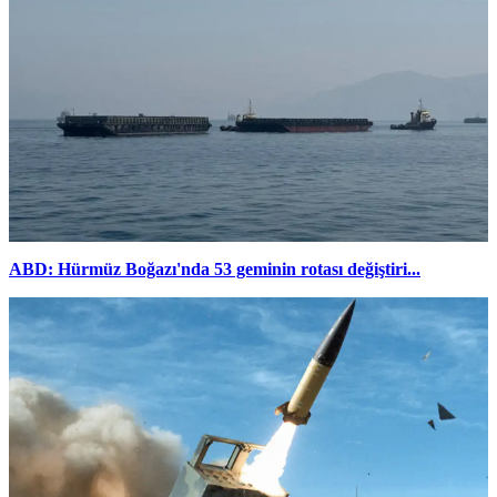
ABD: Hürmüz Boğazı'nda 53 geminin rotası değiştiri...