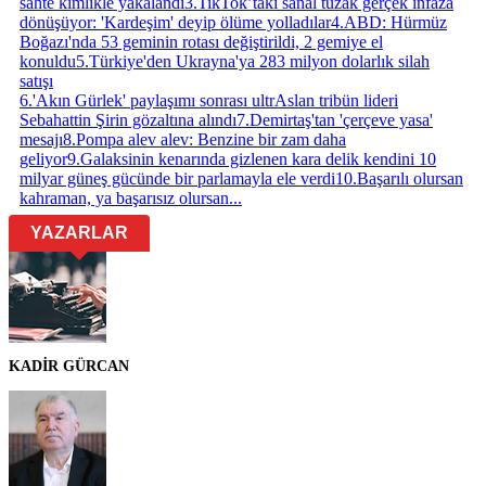
sahte kimlikle yakalandı
3
.
TikTok’taki sanal tuzak gerçek infaza
dönüşüyor: 'Kardeşim' deyip ölüme yolladılar
4
.
ABD: Hürmüz
Boğazı'nda 53 geminin rotası değiştirildi, 2 gemiye el
konuldu
5
.
Türkiye'den Ukrayna'ya 283 milyon dolarlık silah
satışı
6
.
'Akın Gürlek' paylaşımı sonrası ultrAslan tribün lideri
Sebahattin Şirin gözaltına alındı
7
.
Demirtaş'tan 'çerçeve yasa'
mesajı
8
.
Pompa alev alev: Benzine bir zam daha
geliyor
9
.
Galaksinin kenarında gizlenen kara delik kendini 10
milyar güneş gücünde bir parlamayla ele verdi
10
.
Başarılı olursan
kahraman, ya başarısız olursan...
YAZARLAR
KADİR GÜRCAN