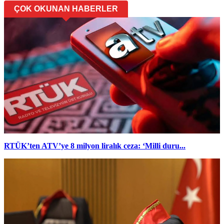
ÇOK OKUNAN HABERLER
RTÜK’ten ATV’ye 8 milyon liralık ceza: ‘Milli duru...