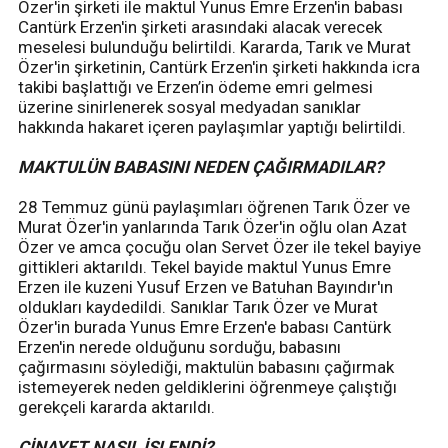
Özer'in şirketi ile maktul Yunus Emre Erzen'in babası
Cantürk Erzen'in şirketi arasındaki alacak verecek
meselesi bulunduğu belirtildi. Kararda, Tarık ve Murat
Özer'in şirketinin, Cantürk Erzen'in şirketi hakkında icra
takibi başlattığı ve Erzen’in ödeme emri gelmesi
üzerine sinirlenerek sosyal medyadan sanıklar
hakkında hakaret içeren paylaşımlar yaptığı belirtildi.
MAKTULÜN BABASINI NEDEN ÇAĞIRMADILAR?
28 Temmuz günü paylaşımları öğrenen Tarık Özer ve
Murat Özer'in yanlarında Tarık Özer'in oğlu olan Azat
Özer ve amca çocuğu olan Servet Özer ile tekel bayiye
gittikleri aktarıldı. Tekel bayide maktul Yunus Emre
Erzen ile kuzeni Yusuf Erzen ve Batuhan Bayındır'ın
oldukları kaydedildi. Sanıklar Tarık Özer ve Murat
Özer'in burada Yunus Emre Erzen'e babası Cantürk
Erzen'in nerede olduğunu sorduğu, babasını
çağırmasını söylediği, maktulün babasını çağırmak
istemeyerek neden geldiklerini öğrenmeye çalıştığı
gerekçeli kararda aktarıldı.
CİNAYET NASIL İŞLENDİ?