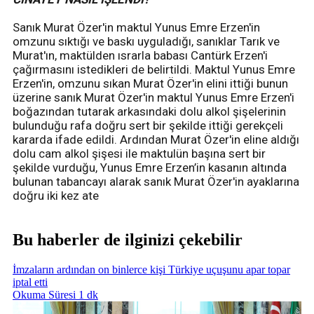
Sanık Murat Özer'in maktul Yunus Emre Erzen'in
omzunu sıktığı ve baskı uyguladığı, sanıklar Tarık ve
Murat'ın, maktülden ısrarla babası Cantürk Erzen'i
çağırmasını istedikleri de belirtildi. Maktul Yunus Emre
Erzen'in, omzunu sıkan Murat Özer'in elini ittiği bunun
üzerine sanık Murat Özer'in maktul Yunus Emre Erzen'i
boğazından tutarak arkasındaki dolu alkol şişelerinin
bulunduğu rafa doğru sert bir şekilde ittiği gerekçeli
kararda ifade edildi. Ardından Murat Özer'in eline aldığı
dolu cam alkol şişesi ile maktulün başına sert bir
şekilde vurduğu, Yunus Emre Erzen’in kasanın altında
bulunan tabancayı alarak sanık Murat Özer'in ayaklarına
doğru iki kez ate
Bu haberler de ilginizi çekebilir
İmzaların ardından on binlerce kişi Türkiye uçuşunu apar topar
iptal etti
Okuma Süresi 1 dk