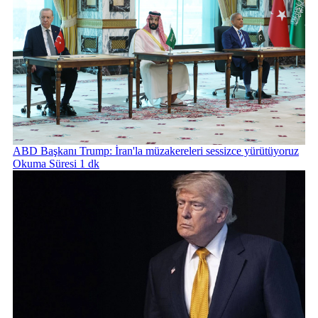
ABD Başkanı Trump: İran'la müzakereleri sessizce yürütüyoruz
Okuma Süresi 1 dk