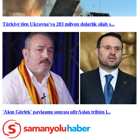
Türkiye'den Ukrayna'ya 283 milyon dolarlık silah s...
'Akın Gürlek' paylaşımı sonrası ultrAslan tribün l...