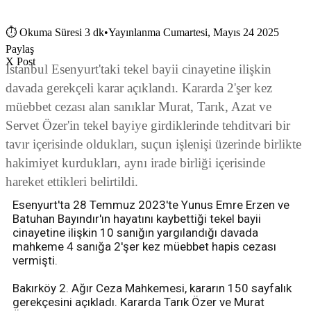
⏱
Okuma Süresi 3 dk
•
Yayınlanma Cumartesi, Mayıs 24 2025
Paylaş
X Post
İstanbul Esenyurt'taki tekel bayii cinayetine ilişkin
davada gerekçeli karar açıklandı. Kararda 2'şer kez
müebbet cezası alan sanıklar Murat, Tarık, Azat ve
Servet Özer'in tekel bayiye girdiklerinde tehditvari bir
tavır içerisinde oldukları, suçun işlenişi üzerinde birlikte
hakimiyet kurdukları, aynı irade birliği içerisinde
hareket ettikleri belirtildi.
Esenyurt'ta 28 Temmuz 2023'te Yunus Emre Erzen ve
Batuhan Bayındır'ın hayatını kaybettiği tekel bayii
cinayetine ilişkin 10 sanığın yargılandığı davada
mahkeme 4 sanığa 2'şer kez müebbet hapis cezası
vermişti.
Bakırköy 2. Ağır Ceza Mahkemesi, kararın 150 sayfalık
gerekçesini açıkladı. Kararda Tarık Özer ve Murat