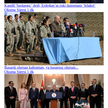
Kandil ‘başlangıç’ dedi, Erdoğan’ın eski danışmanı ‘felaket’
Okuma Süresi 1 dk
Başarılı olursan kahraman, ya başarısız olursan...
Okuma Süresi 1 dk