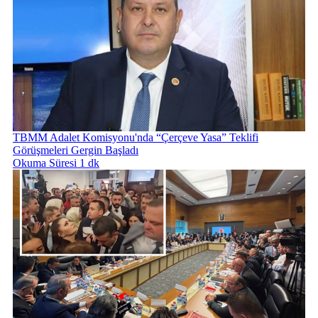
TBMM Adalet Komisyonu'nda “Çerçeve Yasa” Teklifi
Görüşmeleri Gergin Başladı
Okuma Süresi 1 dk