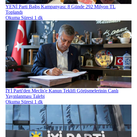
YENİ Parti Bağış Kampanyası: 8 Günde 292 Milyon TL
Toplandı
Okuma Süresi 1 dk
İYİ Parti'den Meclis'e Kanun Teklifi Görüşmelerinin Canlı
Yayınlanması Talebi
Okuma Süresi 1 dk