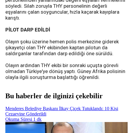
personelinden yanlarındaki değerli eşyaları vermelerini
söyledi. Silah zoruyla THY personelinin değerli
eşyalarını çalan soyguncular, hızla kaçarak kayıplara
karıştı.
PİLOT DARP EDİLDİ
Olayın şoku üzerine hemen polis merkezine giderek
şikayetçi olan THY ekibinden kaptan pilotun da
saldırganlar tarafından darp edildiği öne sürüldü.
Olayın ardından THY ekibi bir sonraki uçuşta görevli
olmadan Türkiye'ye dönüş yaptı. Güney Afrika polisinin
olayla ilgili soruşturma başlattığı öğrenildi.
Bu haberler de ilginizi çekebilir
Menderes Belediye Başkanı İlkay Çiçek Tutuklandı: 10 Kişi
Cezaevine Gönderildi
Okuma Süresi 1 dk