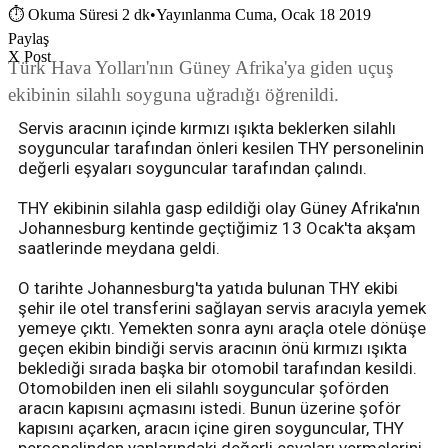
⏱
Okuma Süresi 2 dk
•
Yayınlanma Cuma, Ocak 18 2019
Paylaş
X Post
Türk Hava Yolları'nın Güney Afrika'ya giden uçuş
ekibinin silahlı soyguna uğradığı öğrenildi.
Servis aracının içinde kırmızı ışıkta beklerken silahlı
soyguncular tarafından önleri kesilen THY personelinin
değerli eşyaları soyguncular tarafından çalındı.
THY ekibinin silahla gasp edildiği olay Güney Afrika'nın
Johannesburg kentinde geçtiğimiz 13 Ocak'ta akşam
saatlerinde meydana geldi.
O tarihte Johannesburg'ta yatıda bulunan THY ekibi
şehir ile otel transferini sağlayan servis aracıyla yemek
yemeye çıktı. Yemekten sonra aynı araçla otele dönüşe
geçen ekibin bindiği servis aracının önü kırmızı ışıkta
beklediği sırada başka bir otomobil tarafından kesildi.
Otomobilden inen eli silahlı soyguncular şoförden
aracın kapısını açmasını istedi. Bunun üzerine şoför
kapısını açarken, aracın içine giren soyguncular, THY