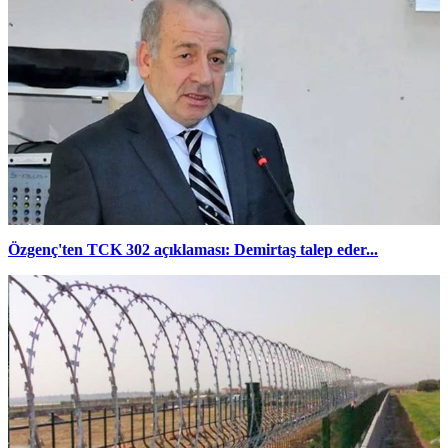
Özgenç'ten TCK 302 açıklaması: Demirtaş talep eder...