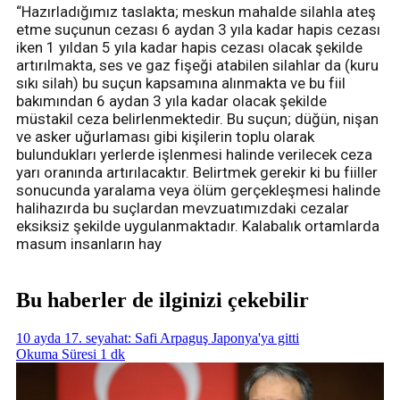
“Hazırladığımız taslakta; meskun mahalde silahla ateş
etme suçunun cezası 6 aydan 3 yıla kadar hapis cezası
iken 1 yıldan 5 yıla kadar hapis cezası olacak şekilde
artırılmakta, ses ve gaz fişeği atabilen silahlar da (kuru
sıkı silah) bu suçun kapsamına alınmakta ve bu fiil
bakımından 6 aydan 3 yıla kadar olacak şekilde
müstakil ceza belirlenmektedir. Bu suçun; düğün, nişan
ve asker uğurlaması gibi kişilerin toplu olarak
bulundukları yerlerde işlenmesi halinde verilecek ceza
yarı oranında artırılacaktır. Belirtmek gerekir ki bu fiiller
sonucunda yaralama veya ölüm gerçekleşmesi halinde
halihazırda bu suçlardan mevzuatımızdaki cezalar
eksiksiz şekilde uygulanmaktadır. Kalabalık ortamlarda
masum insanların hay
Bu haberler de ilginizi çekebilir
10 ayda 17. seyahat: Safi Arpaguş Japonya'ya gitti
Okuma Süresi 1 dk