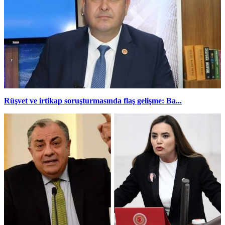
Rüşvet ve irtikap soruşturmasında flaş gelişme: Ba...