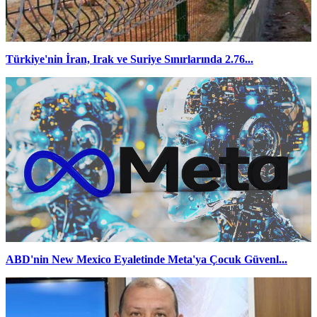
Türkiye'nin İran, Irak ve Suriye Sınırlarında 2.76...
ABD'nin New Mexico Eyaletinde Meta'ya Çocuk Güvenl...