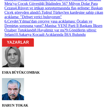
Meta'ya Çocuk Güvenliği İhlalinden 567 Milyon Dolar Para
Cezası
4
.
Rüşvet ve irtikap soruşturmasında flaş gelişme: Başkan
Çiçek görevden alındı
5
.
Tuğrul Türkeş'ten kardeşine sahip çıkan
açıklama: "Dehşet verici buluyorum"
6
.
Cevdet Yılmaz'dan çerçeve yasa açıklaması: Öcalan ve
Demirtaş sorusuna yanıt
7
.
Manisa: YENİ Parti İl Başkanı İlksen
Özalper Tutuklandı
8
.
Hayalimiz var mı?
9
.
Gönüllerin şifresi:
Selam
10
.
Sakarya Kocaali Açıklarında İHA Bulundu
YAZARLAR
ESRA BÜYÜKCOMBAK
HARUN TOKAK