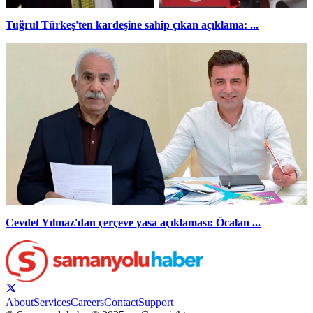
Tuğrul Türkeş'ten kardeşine sahip çıkan açıklama: ...
Cevdet Yılmaz'dan çerçeve yasa açıklaması: Öcalan ...
About
Services
Careers
Contact
Support