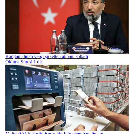
Borçtan alınan vergi şirketten alınanı solladı
Okuma Süresi 1 dk
Maliyeti 31 kat arttı: Beş yıldır bitmeyen havalimanı