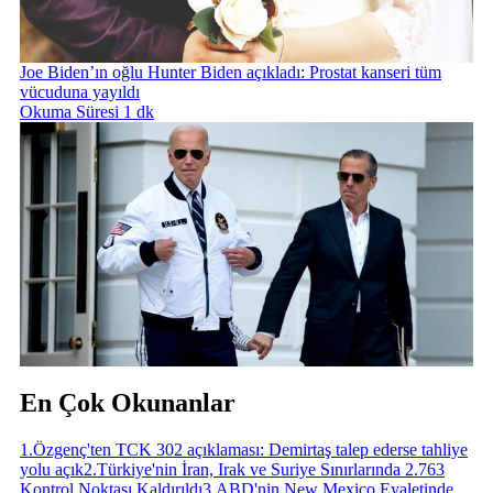
Joe Biden’ın oğlu Hunter Biden açıkladı: Prostat kanseri tüm
vücuduna yayıldı
Okuma Süresi 1 dk
En Çok Okunanlar
1
.
Özgenç'ten TCK 302 açıklaması: Demirtaş talep ederse tahliye
yolu açık
2
.
Türkiye'nin İran, Irak ve Suriye Sınırlarında 2.763
Kontrol Noktası Kaldırıldı
3
.
ABD'nin New Mexico Eyaletinde