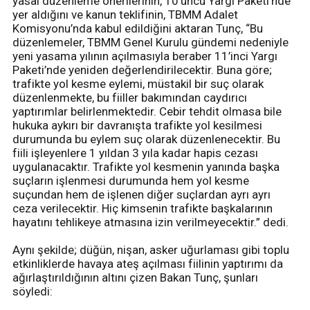
yasal düzenleme önerilerinin, 10’uncu Yargı Paketi’nde
yer aldığını ve kanun teklifinin, TBMM Adalet
Komisyonu’nda kabul edildiğini aktaran Tunç, “Bu
düzenlemeler, TBMM Genel Kurulu gündemi nedeniyle
yeni yasama yılının açılmasıyla beraber 11’inci Yargı
Paketi’nde yeniden değerlendirilecektir. Buna göre;
trafikte yol kesme eylemi, müstakil bir suç olarak
düzenlenmekte, bu fiiller bakımından caydırıcı
yaptırımlar belirlenmektedir. Cebir tehdit olmasa bile
hukuka aykırı bir davranışta trafikte yol kesilmesi
durumunda bu eylem suç olarak düzenlenecektir. Bu
fiili işleyenlere 1 yıldan 3 yıla kadar hapis cezası
uygulanacaktır. Trafikte yol kesmenin yanında başka
suçların işlenmesi durumunda hem yol kesme
suçundan hem de işlenen diğer suçlardan ayrı ayrı
ceza verilecektir. Hiç kimsenin trafikte başkalarının
hayatını tehlikeye atmasına izin verilmeyecektir.” dedi.
Aynı şekilde; düğün, nişan, asker uğurlaması gibi toplu
etkinliklerde havaya ateş açılması fiilinin yaptırımı da
ağırlaştırıldığının altını çizen Bakan Tunç, şunları
söyledi: