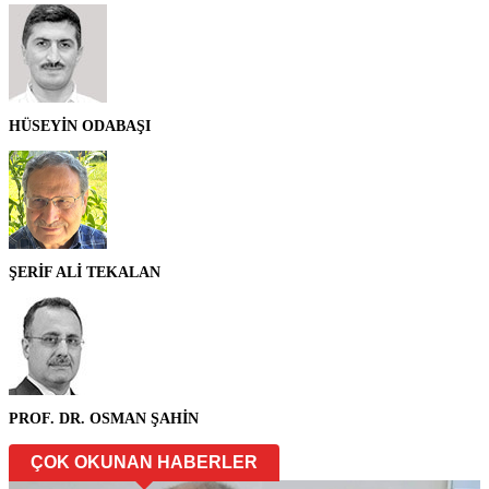
HÜSEYİN ODABAŞI
ŞERİF ALİ TEKALAN
PROF. DR. OSMAN ŞAHİN
ÇOK OKUNAN HABERLER