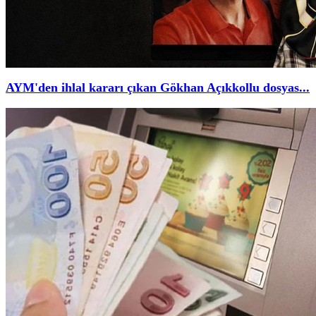
AYM'den ihlal kararı çıkan Gökhan Açıkkollu dosyas...