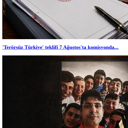
'Terörsüz Türkiye' teklifi 7 Ağustos'ta komisyonda...