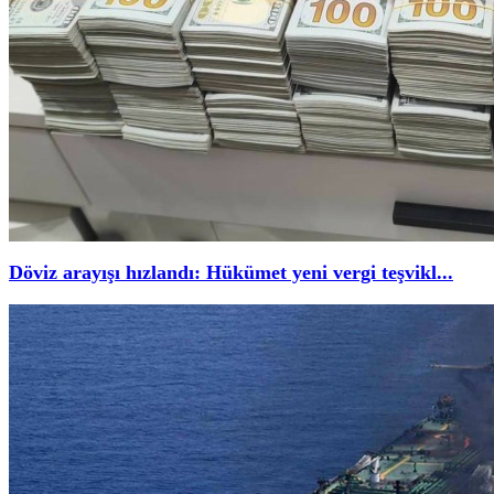
Döviz arayışı hızlandı: Hükümet yeni vergi teşvikl...