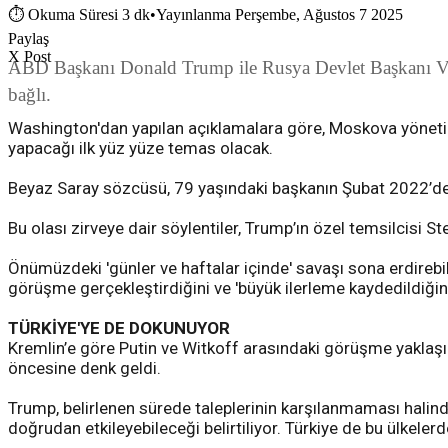
⏱
Okuma Süresi 3 dk
•
Yayınlanma Perşembe, Ağustos 7 2025
Paylaş
X Post
ABD Başkanı Donald Trump ile Rusya Devlet Başkanı Vladi
bağlı.
Washington'dan yapılan açıklamalara göre, Moskova yönetim
yapacağı ilk yüz yüze temas olacak.
Beyaz Saray sözcüsü, 79 yaşındaki başkanın Şubat 2022’de 
Bu olası zirveye dair söylentiler, Trump’ın özel temsilcisi 
Önümüzdeki 'günler ve haftalar içinde' savaşı sona erdirebil
görüşme gerçekleştirdiğini ve 'büyük ilerleme kaydedildiğini'
TÜRKİYE'YE DE DOKUNUYOR
Kremlin’e göre Putin ve Witkoff arasındaki görüşme yaklaşı
öncesine denk geldi.
Trump, belirlenen sürede taleplerinin karşılanmaması halinde
doğrudan etkileyebileceği belirtiliyor. Türkiye de bu ülkelerde