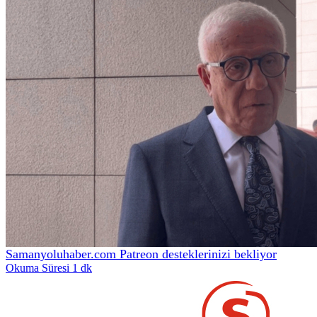
Samanyoluhaber.com Patreon desteklerinizi bekliyor
Okuma Süresi 1 dk