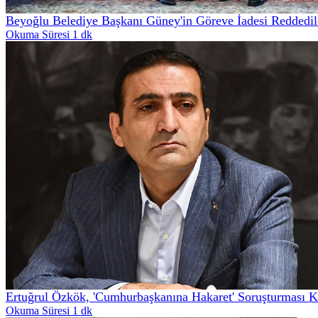
Beyoğlu Belediye Başkanı Güney'in Göreve İadesi Reddedild
Okuma Süresi 1 dk
Ertuğrul Özkök, 'Cumhurbaşkanına Hakaret' Soruşturması K
Okuma Süresi 1 dk