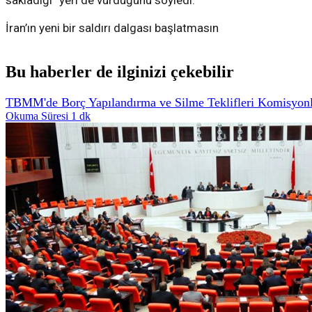
sakladığı” yeri de vurduğunu söyledi.
İran’ın yeni bir saldırı dalgası başlatmasın
Bu haberler de ilginizi çekebilir
TBMM'de Borç Yapılandırma ve Silme Teklifleri Komisyonl
Okuma Süresi 1 dk