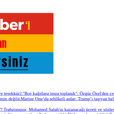
ye teşekkür
"Boş kağıtlara imza toplandı": Özgür Özel'den çe
2
.
emin değil
Marine One’da tehlikeli anlar: Trump’ı taşıyan he
4
.
'
Trabzonspor, Mohamed Salah'ın kazanacağı ücreti ve sözleş
7
.