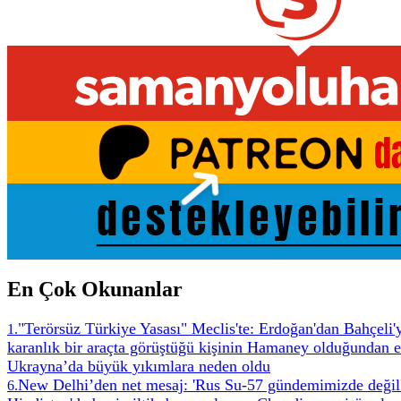
En Çok Okunanlar
"Terörsüz Türkiye Yasası" Meclis'te: Erdoğan'dan Bahçeli'
1
.
karanlık bir araçta görüştüğü kişinin Hamaney olduğundan 
Ukrayna’da büyük yıkımlara neden oldu
New Delhi’den net mesaj: 'Rus Su-57 gündemimizde değil
6
.