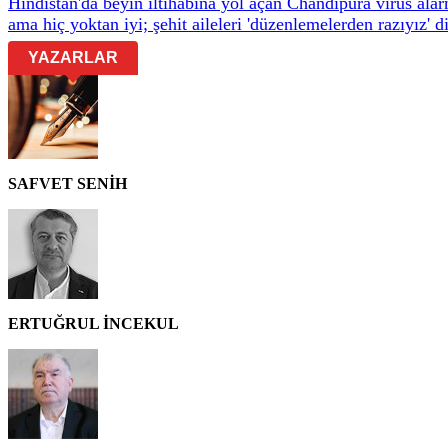
Hindistan'da beyin iltihabına yol açan Chandipura virüs ala
ama hiç yoktan iyi; şehit aileleri 'düzenlemelerden razıyız' 
YAZARLAR
SAFVET SENİH
ERTUĞRUL İNCEKUL