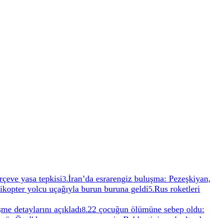
rçeve yasa tepkisi
İran’da esrarengiz buluşma: Pezeşkiyan,
3
.
likopter yolcu uçağıyla burun buruna geldi
Rus roketleri
5
.
me detaylarını açıkladı
22 çocuğun ölümüne sebep oldu:
8
.