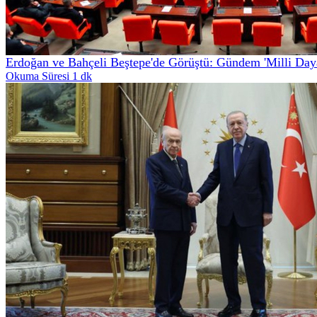
Erdoğan ve Bahçeli Beştepe'de Görüştü: Gündem 'Milli Daya
Okuma Süresi 1 dk