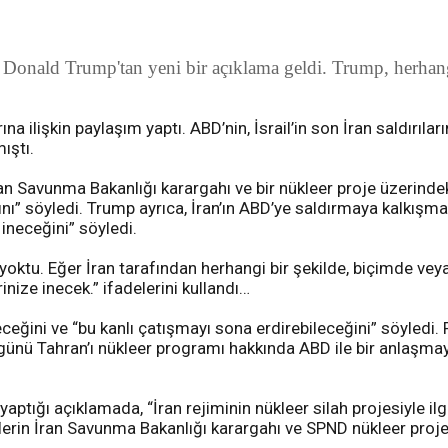
ı Donald Trump'tan yeni bir açıklama geldi. Trump, herhang
a ilişkin paylaşım yaptı. ABD’nin, İsrail’in son İran saldırılar
ıştı.
n Savunma Bakanlığı karargahı ve bir nükleer proje üzerindeki 
ığını” söyledi. Trump ayrıca, İran’ın ABD’ye saldırmaya kalkış
ineceğini” söyledi.
si yoktu. Eğer İran tarafından herhangi bir şekilde, biçimde vey
ize inecek.” ifadelerini kullandı…
ileceğini ve “bu kanlı çatışmayı sona erdirebileceğini” söyle
günü Tahran’ı nükleer programı hakkında ABD ile bir anlaşma
tığı açıklamada, “İran rejiminin nükleer silah projesiyle ilgil
flerin İran Savunma Bakanlığı karargahı ve SPND nükleer projesi 