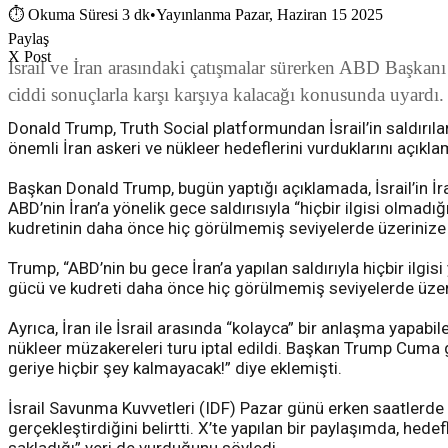
⏱
Okuma Süresi 3 dk
•
Yayınlanma Pazar, Haziran 15 2025
Paylaş
X Post
İsrail ve İran arasındaki çatışmalar sürerken ABD Başkan
ciddi sonuçlarla karşı karşıya kalacağı konusunda uyardı.
Donald Trump, Truth Social platformundan İsrail’in saldırıların
önemli İran askeri ve nükleer hedeflerini vurduklarını açıklam
Başkan Donald Trump, bugün yaptığı açıklamada, İsrail’in İra
ABD’nin İran’a yönelik gece saldırısıyla “hiçbir ilgisi olmad
kudretinin daha önce hiç görülmemiş seviyelerde üzerinize 
Trump, “ABD’nin bu gece İran’a yapılan saldırıyla hiçbir ilgi
gücü ve kudreti daha önce hiç görülmemiş seviyelerde üzerin
Ayrıca, İran ile İsrail arasında “kolayca” bir anlaşma yapab
nükleer müzakereleri turu iptal edildi. Başkan Trump Cuma 
geriye hiçbir şey kalmayacak!” diye eklemişti.
İsrail Savunma Kuvvetleri (IDF) Pazar günü erken saatlerde yap
gerçekleştirdiğini belirtti. X’te yapılan bir paylaşımda, hede