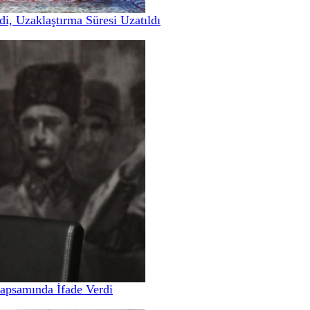
i, Uzaklaştırma Süresi Uzatıldı
apsamında İfade Verdi