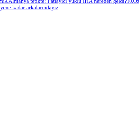
rmı
Almanya tetikte: Patlayıcı yüklü İHA nereden geldi?
Öz
9
.
10
.
diyene kadar arkalarındayız