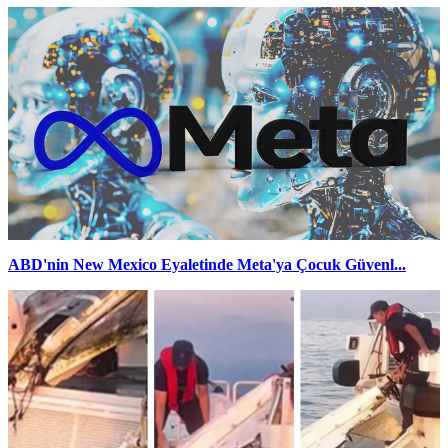
ABD'nin New Mexico Eyaletinde Meta'ya Çocuk Güvenl...