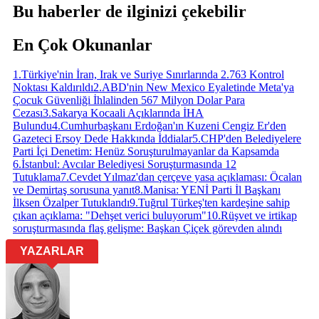
Bu haberler de ilginizi çekebilir
En Çok Okunanlar
1
.
Türkiye'nin İran, Irak ve Suriye Sınırlarında 2.763 Kontrol
Noktası Kaldırıldı
2
.
ABD'nin New Mexico Eyaletinde Meta'ya
Çocuk Güvenliği İhlalinden 567 Milyon Dolar Para
Cezası
3
.
Sakarya Kocaali Açıklarında İHA
Bulundu
4
.
Cumhurbaşkanı Erdoğan'ın Kuzeni Cengiz Er'den
Gazeteci Ersoy Dede Hakkında İddialar
5
.
CHP'den Belediyelere
Parti İçi Denetim: Henüz Soruşturulmayanlar da Kapsamda
6
.
İstanbul: Avcılar Belediyesi Soruşturmasında 12
Tutuklama
7
.
Cevdet Yılmaz'dan çerçeve yasa açıklaması: Öcalan
ve Demirtaş sorusuna yanıt
8
.
Manisa: YENİ Parti İl Başkanı
İlksen Özalper Tutuklandı
9
.
Tuğrul Türkeş'ten kardeşine sahip
çıkan açıklama: "Dehşet verici buluyorum"
10
.
Rüşvet ve irtikap
soruşturmasında flaş gelişme: Başkan Çiçek görevden alındı
YAZARLAR