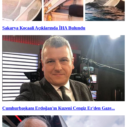
Sakarya Kocaali Açıklarında İHA Bulundu
Cumhurbaşkanı Erdoğan'ın Kuzeni Cengiz Er'den Gaze...