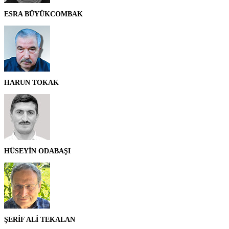
ESRA BÜYÜKCOMBAK
HARUN TOKAK
HÜSEYİN ODABAŞI
ŞERİF ALİ TEKALAN