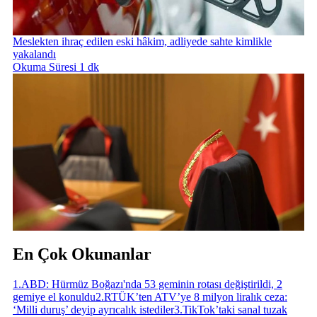
Meslekten ihraç edilen eski hâkim, adliyede sahte kimlikle
yakalandı
Okuma Süresi 1 dk
En Çok Okunanlar
1
.
ABD: Hürmüz Boğazı'nda 53 geminin rotası değiştirildi, 2
gemiye el konuldu
2
.
RTÜK’ten ATV’ye 8 milyon liralık ceza:
‘Milli duruş’ deyip ayrıcalık istediler
3
.
TikTok’taki sanal tuzak