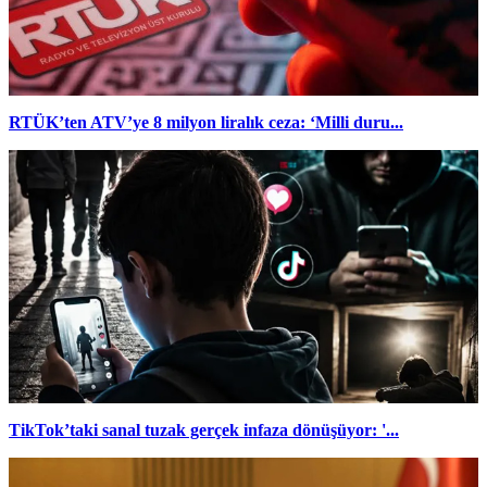
RTÜK’ten ATV’ye 8 milyon liralık ceza: ‘Milli duru...
TikTok’taki sanal tuzak gerçek infaza dönüşüyor: '...