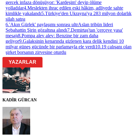
gerçek infaza dönüşüyor: 'Kardeşim' deyip ölüme
yolladılar
4
.
Meslekten ihraç edilen eski hâkim, adliyede sahte
kimlikle yakalandı
5
.
Türkiye'den Ukrayna'ya 283 milyon dolarlık
silah satışı
6
.
'Akın Gürlek' paylaşımı sonrası ultrAslan tribün lideri
Sebahattin Şirin gözaltına alındı
7
.
Demirtaş'tan 'çerçeve yasa'
mesajı
8
.
Pompa alev alev: Benzine bir zam daha
geliyor
9
.
Galaksinin kenarında gizlenen kara delik kendini 10
milyar güneş gücünde bir parlamayla ele verdi
10
.
19 çalışanı olan
şirket borsanın zirvesine oturdu
YAZARLAR
KADİR GÜRCAN