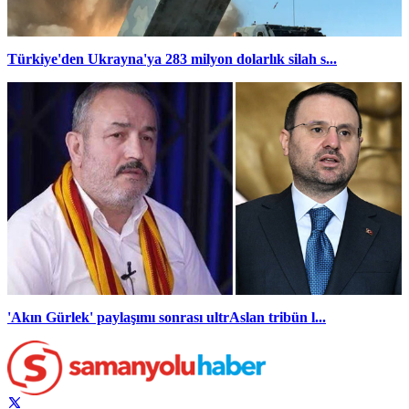
Türkiye'den Ukrayna'ya 283 milyon dolarlık silah s...
'Akın Gürlek' paylaşımı sonrası ultrAslan tribün l...