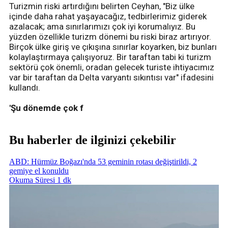
Turizmin riski artırdığını belirten Ceyhan, "Biz ülke
içinde daha rahat yaşayacağız, tedbirlerimiz giderek
azalacak; ama sınırlarımızı çok iyi korumalıyız. Bu
yüzden özellikle turizm dönemi bu riski biraz artırıyor.
Birçok ülke giriş ve çıkışına sınırlar koyarken, biz bunları
kolaylaştırmaya çalışıyoruz. Bir taraftan tabi ki turizm
sektörü çok önemli, oradan gelecek turiste ihtiyacımız
var bir taraftan da Delta varyantı sıkıntısı var" ifadesini
kullandı.
'Şu dönemde çok f
Bu haberler de ilginizi çekebilir
ABD: Hürmüz Boğazı'nda 53 geminin rotası değiştirildi, 2
gemiye el konuldu
Okuma Süresi 1 dk