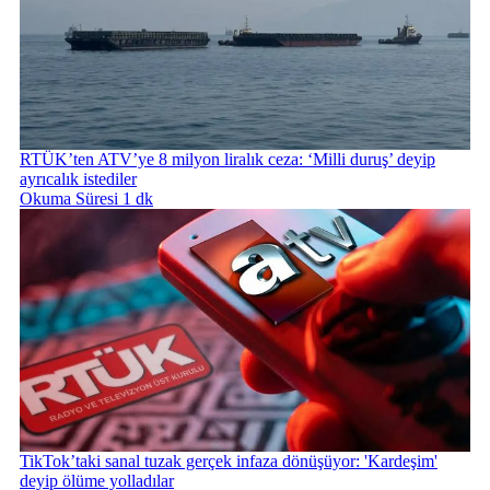
RTÜK’ten ATV’ye 8 milyon liralık ceza: ‘Milli duruş’ deyip
ayrıcalık istediler
Okuma Süresi 1 dk
TikTok’taki sanal tuzak gerçek infaza dönüşüyor: 'Kardeşim'
deyip ölüme yolladılar