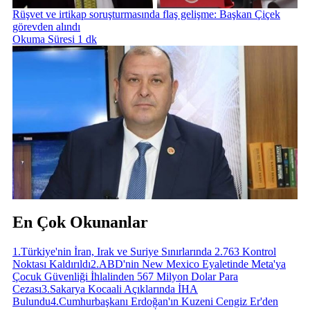
Rüşvet ve irtikap soruşturmasında flaş gelişme: Başkan Çiçek
görevden alındı
Okuma Süresi 1 dk
En Çok Okunanlar
1
.
Türkiye'nin İran, Irak ve Suriye Sınırlarında 2.763 Kontrol
Noktası Kaldırıldı
2
.
ABD'nin New Mexico Eyaletinde Meta'ya
Çocuk Güvenliği İhlalinden 567 Milyon Dolar Para
Cezası
3
.
Sakarya Kocaali Açıklarında İHA
Bulundu
4
.
Cumhurbaşkanı Erdoğan'ın Kuzeni Cengiz Er'den