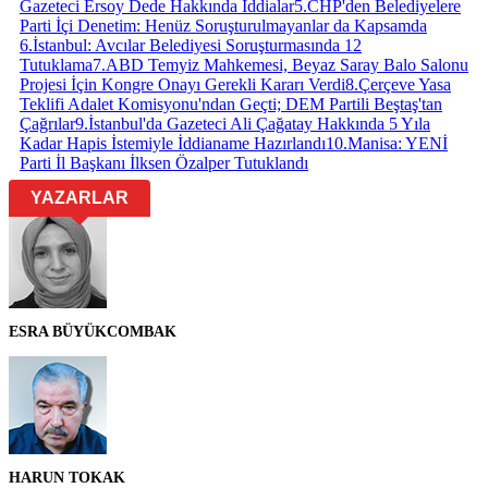
Gazeteci Ersoy Dede Hakkında İddialar
5
.
CHP'den Belediyelere
Parti İçi Denetim: Henüz Soruşturulmayanlar da Kapsamda
6
.
İstanbul: Avcılar Belediyesi Soruşturmasında 12
Tutuklama
7
.
ABD Temyiz Mahkemesi, Beyaz Saray Balo Salonu
Projesi İçin Kongre Onayı Gerekli Kararı Verdi
8
.
Çerçeve Yasa
Teklifi Adalet Komisyonu'ndan Geçti; DEM Partili Beştaş'tan
Çağrılar
9
.
İstanbul'da Gazeteci Ali Çağatay Hakkında 5 Yıla
Kadar Hapis İstemiyle İddianame Hazırlandı
10
.
Manisa: YENİ
Parti İl Başkanı İlksen Özalper Tutuklandı
YAZARLAR
ESRA BÜYÜKCOMBAK
HARUN TOKAK