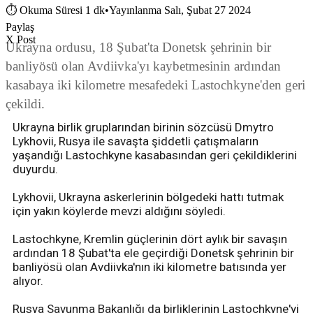
⏱
Okuma Süresi 1 dk
•
Yayınlanma Salı, Şubat 27 2024
Paylaş
X Post
Ukrayna ordusu, 18 Şubat'ta Donetsk şehrinin bir
banliyösü olan Avdiivka'yı kaybetmesinin ardından
kasabaya iki kilometre mesafedeki Lastochkyne'den geri
çekildi.
Ukrayna birlik gruplarından birinin sözcüsü Dmytro
Lykhovii, Rusya ile savaşta şiddetli çatışmaların
yaşandığı Lastochkyne kasabasından geri çekildiklerini
duyurdu.
Lykhovii, Ukrayna askerlerinin bölgedeki hattı tutmak
için yakın köylerde mevzi aldığını söyledi.
Lastochkyne, Kremlin güçlerinin dört aylık bir savaşın
ardından 18 Şubat'ta ele geçirdiği Donetsk şehrinin bir
banliyösü olan Avdiivka'nın iki kilometre batısında yer
alıyor.
Rusya Savunma Bakanlığı da birliklerinin Lastochkyne'yi