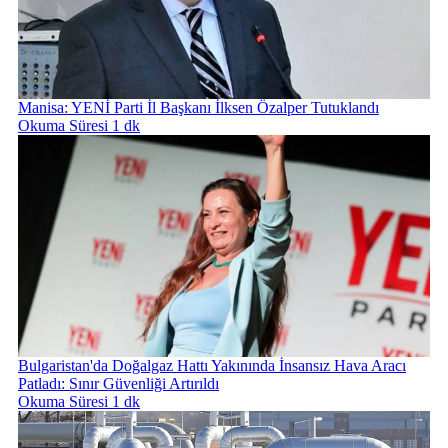
Manisa: YENİ Parti İl Başkanı İlksen Özalper Tutuklandı
Okuma Süresi 1 dk
Bulgaristan'da Doğalgaz Hattı Yakınında İnsansız Hava Aracı
Patladı: Sınır Güvenliği Artırıldı
Okuma Süresi 1 dk