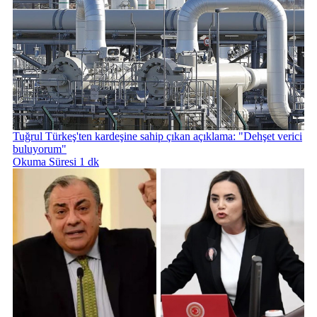
Tuğrul Türkeş'ten kardeşine sahip çıkan açıklama: "Dehşet verici
buluyorum"
Okuma Süresi 1 dk