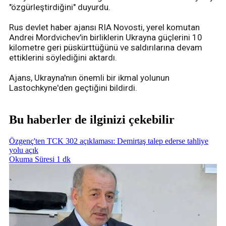
"özgürleştirdiğini" duyurdu.
Rus devlet haber ajansı RIA Novosti, yerel komutan
Andrei Mordvichev'in birliklerin Ukrayna güçlerini 10
kilometre geri püskürttüğünü ve saldırılarına devam
ettiklerini söylediğini aktardı.
Ajans, Ukrayna'nın önemli bir ikmal yolunun
Lastochkyne'den geçtiğini bildirdi.
Bu haberler de ilginizi çekebilir
Özgenç'ten TCK 302 açıklaması: Demirtaş talep ederse tahliye
yolu açık
Okuma Süresi 1 dk