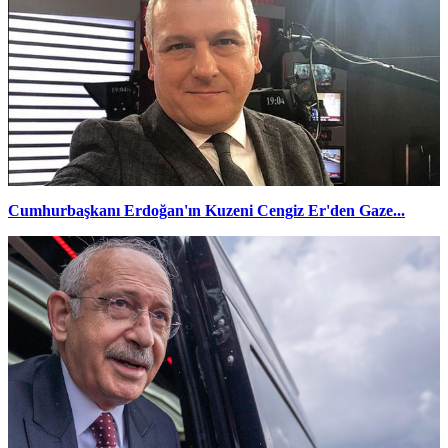
Cumhurbaşkanı Erdoğan'ın Kuzeni Cengiz Er'den Gaze...