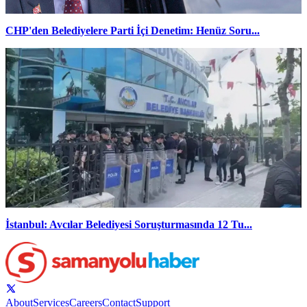
CHP'den Belediyelere Parti İçi Denetim: Henüz Soru...
İstanbul: Avcılar Belediyesi Soruşturmasında 12 Tu...
About
Services
Careers
Contact
Support