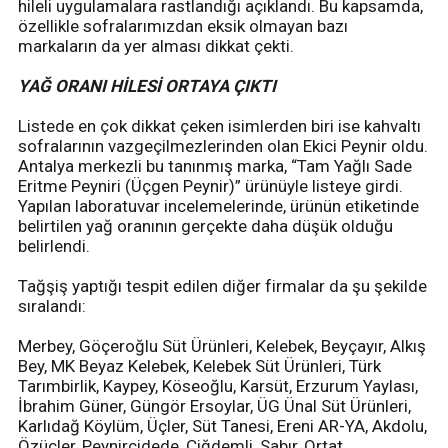
hileli uygulamalara rastlandığı açıklandı. Bu kapsamda,
özellikle sofralarımızdan eksik olmayan bazı
markaların da yer alması dikkat çekti.
YAĞ ORANI HİLESİ ORTAYA ÇIKTI
Listede en çok dikkat çeken isimlerden biri ise kahvaltı
sofralarının vazgeçilmezlerinden olan Ekici Peynir oldu.
Antalya merkezli bu tanınmış marka, “Tam Yağlı Sade
Eritme Peyniri (Üçgen Peynir)” ürünüyle listeye girdi.
Yapılan laboratuvar incelemelerinde, ürünün etiketinde
belirtilen yağ oranının gerçekte daha düşük olduğu
belirlendi.
Tağşiş yaptığı tespit edilen diğer firmalar da şu şekilde
sıralandı:
Merbey, Göçeroğlu Süt Ürünleri, Kelebek, Beyçayır, Alkış
Bey, MK Beyaz Kelebek, Kelebek Süt Ürünleri, Türk
Tarımbirlik, Kaypey, Köseoğlu, Karsüt, Erzurum Yaylası,
İbrahim Güner, Güngör Ersoylar, ÜG Ünal Süt Ürünleri,
Karlıdağ Köylüm, Üçler, Süt Tanesi, Ereni AR-YA, Akdolu,
Özüçler, Peynircidede, Çiğdemli, Sabır, Ortat,