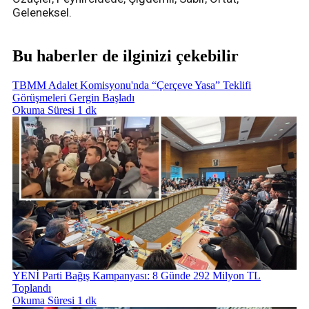
Geleneksel.
Bu haberler de ilginizi çekebilir
TBMM Adalet Komisyonu'nda “Çerçeve Yasa” Teklifi
Görüşmeleri Gergin Başladı
Okuma Süresi 1 dk
YENİ Parti Bağış Kampanyası: 8 Günde 292 Milyon TL
Toplandı
Okuma Süresi 1 dk