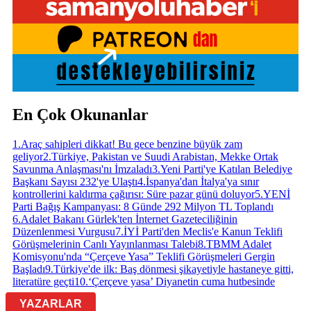
En Çok Okunanlar
1
.
Araç sahipleri dikkat! Bu gece benzine büyük zam
geliyor
2
.
Türkiye, Pakistan ve Suudi Arabistan, Mekke Ortak
Savunma Anlaşması'nı İmzaladı
3
.
Yeni Parti'ye Katılan Belediye
Başkanı Sayısı 232'ye Ulaştı
4
.
İspanya'dan İtalya'ya sınır
kontrollerini kaldırma çağırısı: Süre pazar günü doluyor
5
.
YENİ
Parti Bağış Kampanyası: 8 Günde 292 Milyon TL Toplandı
6
.
Adalet Bakanı Gürlek'ten İnternet Gazeteciliğinin
Düzenlenmesi Vurgusu
7
.
İYİ Parti'den Meclis'e Kanun Teklifi
Görüşmelerinin Canlı Yayınlanması Talebi
8
.
TBMM Adalet
Komisyonu'nda “Çerçeve Yasa” Teklifi Görüşmeleri Gergin
Başladı
9
.
Türkiye'de ilk: Baş dönmesi şikayetiyle hastaneye gitti,
literatüre geçti
10
.
‘Çerçeve yasa’ Diyanetin cuma hutbesinde
YAZARLAR