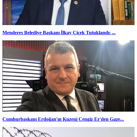
Menderes Belediye Başkanı İlkay Çiçek Tutuklandı: ...
Cumhurbaşkanı Erdoğan'ın Kuzeni Cengiz Er'den Gaze...