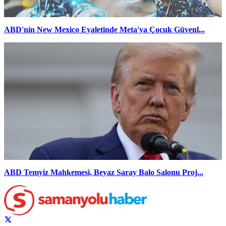
ABD'nin New Mexico Eyaletinde Meta'ya Çocuk Güvenl...
ABD Temyiz Mahkemesi, Beyaz Saray Balo Salonu Proj...