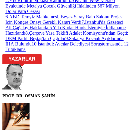
2.763 Kontrol Noktası Kaldırıldı
5
.
ABD'nin New Mexico
Eyaletinde Meta'ya Çocuk Güvenliği İhlalinden 567 Milyon
Dolar Para Cezası
6
.
ABD Temyiz Mahkemesi, Beyaz Saray Balo Salonu Projesi
İçin Kongre Onayı Gerekli Kararı Verdi
7
.
İstanbul'da Gazeteci
Ali Çağatay Hakkında 5 Yıla Kadar Hapis İstemiyle İddianame
Hazırlandı
8
.
Çerçeve Yasa Teklifi Adalet Komisyonu'ndan Geçti;
DEM Partili Beştaş'tan Çağrılar
9
.
Sakarya Kocaali Açıklarında
İHA Bulundu
10
.
İstanbul: Avcılar Belediyesi Soruşturmasında 12
Tutuklama
YAZARLAR
PROF. DR. OSMAN ŞAHİN