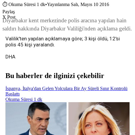
⏱
Okuma Süresi 1 dk
•
Yayınlanma Salı, Mayıs 10 2016
Paylaş
X Post
Diyarbakır kent merkezinde polis aracına yapılan hain
saldırı hakkında Diyarbakır Valiliği'nden açıklama geldi.
Valilik'ten yapılan açıklamaya göre; 3 kişi öldü, 12'si
polis 45 kişi yaralandı.
DHA
Bu haberler de ilginizi çekebilir
İspanya, İtalya'dan Gelen Yolculara Bir Ay Süreli Sınır Kontrolü
Başlattı
Okuma Süresi 1 dk