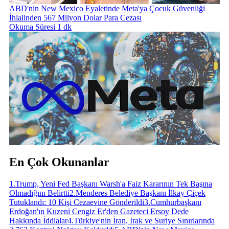
ABD'nin New Mexico Eyaletinde Meta'ya Çocuk Güvenliği
İhlalinden 567 Milyon Dolar Para Cezası
Okuma Süresi 1 dk
En Çok Okunanlar
1
.
Trump, Yeni Fed Başkanı Warsh'a Faiz Kararının Tek Başına
Olmadığını Belirtti
2
.
Menderes Belediye Başkanı İlkay Çiçek
Tutuklandı: 10 Kişi Cezaevine Gönderildi
3
.
Cumhurbaşkanı
Erdoğan'ın Kuzeni Cengiz Er'den Gazeteci Ersoy Dede
Hakkında İddialar
4
.
Türkiye'nin İran, Irak ve Suriye Sınırlarında