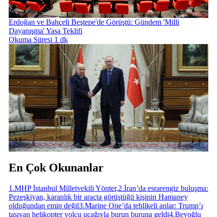
Erdoğan ve Bahçeli Beştepe'de Görüştü: Gündem 'Milli
Dayanışma' Yasa Teklifi
Okuma Süresi 1 dk
En Çok Okunanlar
1
.
MHP İstanbul Milletvekili Yönter,
2
.
İran’da esrarengiz buluşma:
Pezeşkiyan, karanlık bir araçta görüştüğü kişinin Hamaney
olduğundan emin değil
3
.
Marine One’da tehlikeli anlar: Trump’ı
taşıyan helikopter yolcu uçağıyla burun buruna geldi
4
.
Beyoğlu