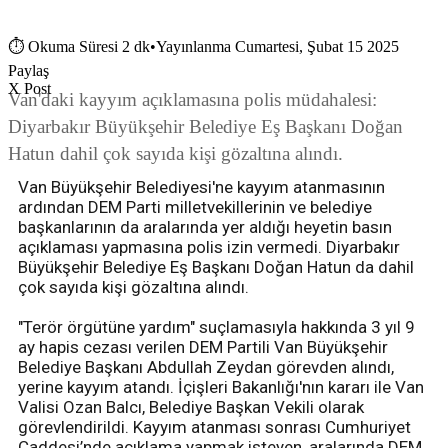
⏱
Okuma Süresi 2 dk
•
Yayınlanma Cumartesi, Şubat 15 2025
Paylaş
X Post
Van'daki kayyım açıklamasına polis müdahalesi:
Diyarbakır Büyükşehir Belediye Eş Başkanı Doğan
Hatun dahil çok sayıda kişi gözaltına alındı.
Van Büyükşehir Belediyesi'ne kayyım atanmasının
ardından DEM Parti milletvekillerinin ve belediye
başkanlarının da aralarında yer aldığı heyetin basın
açıklaması yapmasına polis izin vermedi. Diyarbakır
Büyükşehir Belediye Eş Başkanı Doğan Hatun da dahil
çok sayıda kişi gözaltına alındı.
"Terör örgütüne yardım" suçlamasıyla hakkında 3 yıl 9
ay hapis cezası verilen DEM Partili Van Büyükşehir
Belediye Başkanı Abdullah Zeydan görevden alındı,
yerine kayyım atandı. İçişleri Bakanlığı'nın kararı ile Van
Valisi Ozan Balcı, Belediye Başkan Vekili olarak
görevlendirildi. Kayyım atanması sonrası Cumhuriyet
Caddesi’nde açıklama yapmak isteyen, aralarında DEM