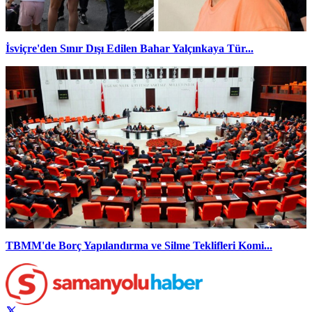
İsviçre'den Sınır Dışı Edilen Bahar Yalçınkaya Tür...
TBMM'de Borç Yapılandırma ve Silme Teklifleri Komi...