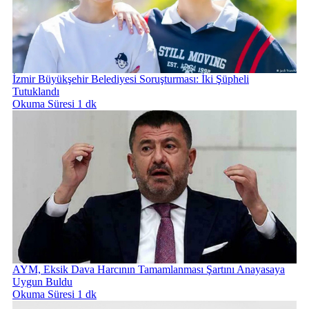
İzmir Büyükşehir Belediyesi Soruşturması: İki Şüpheli
Tutuklandı
Okuma Süresi 1 dk
AYM, Eksik Dava Harcının Tamamlanması Şartını Anayasaya
Uygun Buldu
Okuma Süresi 1 dk