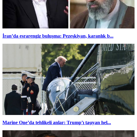
İran’da esrarengiz buluşma: Pezeşkiyan, karanlık b...
Marine One’da tehlikeli anlar: Trump’ı taşıyan hel...