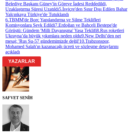
Belediye Başkanı Güney'in Göreve İadesi Reddedildi,
Uzaklaştırma Süresi Uzatıldı
5
.
İsviçre'den Sınır Dışı Edilen Bahar
Yalçınkaya Türkiye'de Tutuklandı
6
.
TBMM'de Borç Yapılandırma ve Silme Teklifleri
Komisyonlara Sevk Edildi
7
.
Erdoğan ve Bahçeli Beştepe'de
Görüştü: Gündem 'Milli Dayanışma' Yasa Teklifi
8
.
Rus roketleri
Ukrayna’da büyük yıkımlara neden oldu
9
.
New Delhi’den net
mesaj: 'Rus Su-57 gündemimizde değil'
10
.
Trabzonspor,
Mohamed Salah'ın kazanacağı ücreti ve sözleşme detaylarını
açıkladı
YAZARLAR
SAFVET SENİH