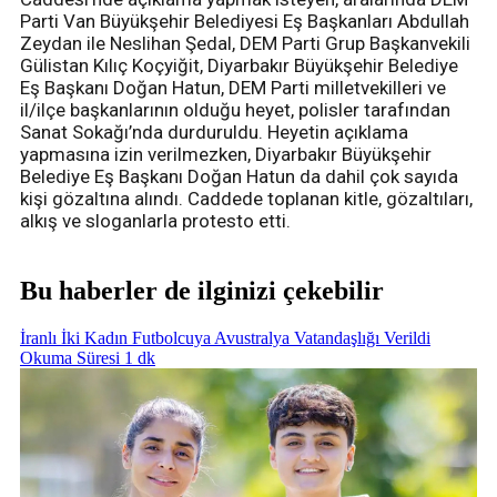
Parti Van Büyükşehir Belediyesi Eş Başkanları Abdullah
Zeydan ile Neslihan Şedal, DEM Parti Grup Başkanvekili
Gülistan Kılıç Koçyiğit, Diyarbakır Büyükşehir Belediye
Eş Başkanı Doğan Hatun, DEM Parti milletvekilleri ve
il/ilçe başkanlarının olduğu heyet, polisler tarafından
Sanat Sokağı’nda durduruldu. Heyetin açıklama
yapmasına izin verilmezken, Diyarbakır Büyükşehir
Belediye Eş Başkanı Doğan Hatun da dahil çok sayıda
kişi gözaltına alındı. Caddede toplanan kitle, gözaltıları,
alkış ve sloganlarla protesto etti.
Bu haberler de ilginizi çekebilir
İranlı İki Kadın Futbolcuya Avustralya Vatandaşlığı Verildi
Okuma Süresi 1 dk