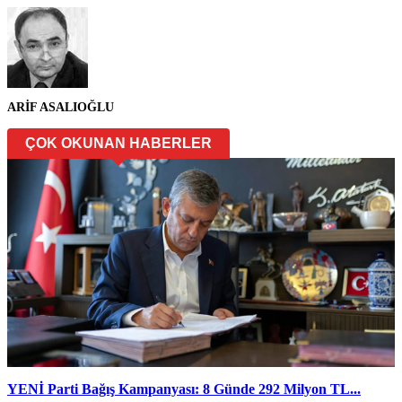
ARİF ASALIOĞLU
ÇOK OKUNAN HABERLER
YENİ Parti Bağış Kampanyası: 8 Günde 292 Milyon TL...