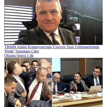
TBMM Adalet Komisyonu'nda 'Çerçeve Yasa' Görüşmelerinde
'Pislik' Tartışması Çıktı
Okuma Süresi 1 dk