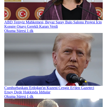
ABD Temyiz Mahkemesi, Beyaz Saray Balo Salonu Projesi İçin
Kongre Onayı Gerekli Kararı Verdi
Okuma Süresi 1 dk
Cumhurbaşkanı Erdoğan'ın Kuzeni Cengiz Er'den Gazeteci
Ersoy Dede Hakkında İddialar
Okuma Süresi 1 dk