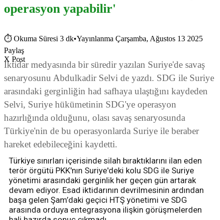
operasyon yapabilir'
⏱
Okuma Süresi 3 dk
•
Yayınlanma Çarşamba, Ağustos 13 2025
Paylaş
X Post
İktidar medyasında bir süredir yazılan Suriye'de savaş
senaryosunu Abdulkadir Selvi de yazdı. SDG ile Suriye
arasındaki gerginliğin had safhaya ulaştığını kaydeden
Selvi, Suriye hükümetinin SDG'ye operasyon
hazırlığında olduğunu, olası savaş senaryosunda
Türkiye'nin de bu operasyonlarda Suriye ile beraber
hareket edebileceğini kaydetti.
Türkiye sınırları içerisinde silah bıraktıklarını ilan eden
terör örgütü PKK'nın Suriye'deki kolu SDG ile Suriye
yönetimi arasındaki gerginlik her geçen gün artarak
devam ediyor. Esad iktidarının devrilmesinin ardından
başa gelen Şam’daki geçici HTŞ yönetimi ve SDG
arasında orduya entegrasyona ilişkin görüşmelerden
hali hazırda sonuç çıkmadı.