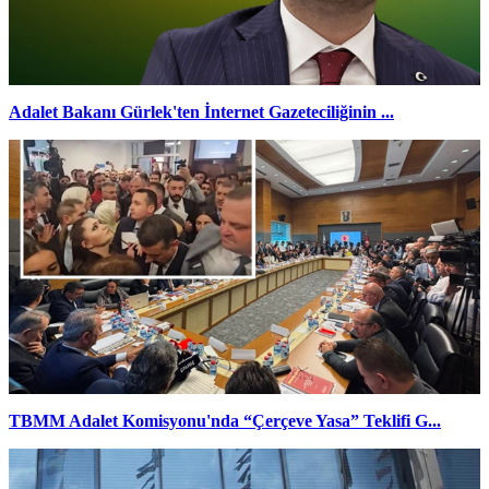
Adalet Bakanı Gürlek'ten İnternet Gazeteciliğinin ...
TBMM Adalet Komisyonu'nda “Çerçeve Yasa” Teklifi G...