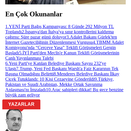
En Çok Okunanlar
1
.
YENİ Parti Bağış Kampanyası: 8 Günde 292 Milyon TL
Toplandı
2
.
İspanya'dan İtalya'ya sınır kontrollerini kaldırma
çağırısı: Süre pazar günü doluyor
3
.
Adalet Bakanı Gürlek'ten
İnternet Gazeteciliğinin Düzenlenmesi Vurgusu
4
.
TBMM Adalet
Komisyonu'nda “Çerçeve Yasa” Teklifi Görüşmeleri Gergin
Başladı
5
.
İYİ Parti'den Meclis'e Kanun Teklifi Görüşmelerinin
Canlı Yayınlanması Talebi
6
.
Yeni Parti'ye Katılan Belediye Başkanı Sayısı 232'ye
Ulaştı
7
.
Trump, Yeni Fed Başkanı Warsh'a Faiz Kararının Tek
Başına Olmadığını Belirtti
8
.
Menderes Belediye Başkanı İlkay
Çiçek Tutuklandı: 10 Kişi Cezaevine Gönderildi
9
.
Türkiye,
Pakistan ve Suudi Arabistan, Mekke Ortak Savunma
Anlaşması'nı İmzaladı
10
.
Araç sahipleri dikkat! Bu gece benzine
büyük zam geliyor
YAZARLAR