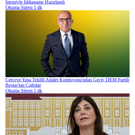
İstemiyle İddianame Hazırlandı
Okuma Süresi 1 dk
Çerçeve Yasa Teklifi Adalet Komisyonu'ndan Geçti; DEM Partili
Beştaş'tan Çağrılar
Okuma Süresi 1 dk