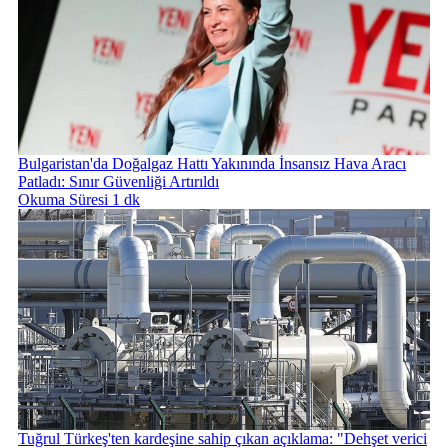
Bulgaristan'da Doğalgaz Hattı Yakınında İnsansız Hava Aracı
Patladı: Sınır Güvenliği Artırıldı
Okuma Süresi 1 dk
Tuğrul Türkeş'ten kardeşine sahip çıkan açıklama: "Dehşet verici