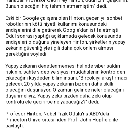
Kanadalı Profesör Geoffrey Hinton, ödül için "Şaşkınım.
Bunun olacağını hiç tahmin etmemiştim" dedi.
Eski bir Google çalışanı olan Hinton, geçen yıl sohbet
robotlarının kötü niyetli kullanımı konusundaki
endişelerini dile getirerek Google'dan istifa etmişti.
Ödül sonrası yaptığı açıklamada gelecek konusunda
endişeleri olduğunu yineleyen Hinton, şirketlerin yapay
zekanın güvenliğiyle ilgili daha çok önlem alması
gerektiğini söyledi.
Yapay zekanın denetlenmemesi halinde siber saldırı
riskinin, sahte video ve siyasi müdahalenin kontrolden
çıkacağını kaydeden bilim insanı, "Birçok iyi araştırmacı
gelecek 20 yılda yapay zekanın bizden daha akıllı
olacağını düşünüyor. O zaman gelince neler olacağını
düşünmeliyiz. Yapay zeka bizden daha zeki olup
kontrolü ele geçirirse ne yapacağız?" dedi.
Profesör Hinton, Nobel Fizik Ödülü'nü ABD'deki
Princeton Üniversitesi'nden Prof. John Hopfield ile
paylaştı.