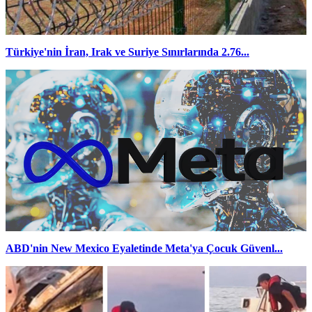
Türkiye'nin İran, Irak ve Suriye Sınırlarında 2.76...
ABD'nin New Mexico Eyaletinde Meta'ya Çocuk Güvenl...