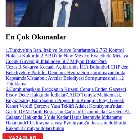
En Çok Okunanlar
1
.
Türkiye'nin İran, Irak ve Suriye Sınırlarında 2.763 Kontrol
Noktası Kaldırıldı
2
.
ABD'nin New Mexico Eyaletinde Meta'ya
Çocuk Güvenliği İhlalinden 567 Milyon Dolar Para
Cezası
3
.
Sakarya Kocaali Açıklarında İHA Bulundu
4
.
CHP'den
Belediyelere Parti İçi Denetim: Henüz Soruşturulmayanlar da
Kapsamda
5
.
İstanbul: Avcılar Belediyesi Soruşturmasında 12
Tutuklama
6
.
Cumhurbaşkanı Erdoğan'ın Kuzeni Cengiz Er'den Gazeteci
Ersoy Dede Hakkında İddialar
7
.
ABD Temyiz Mahkemesi,
Beyaz Saray Balo Salonu Projesi İçin Kongre Onayı Gerekli
Kararı Verdi
8
.
Çerçeve Yasa Teklifi Adalet Komisyonu'ndan
Geçti; DEM Partili Beştaş'tan Çağrılar
9
.
İstanbul'da Gazeteci Ali
Çağatay Hakkında 5 Yıla Kadar Hapis İstemiyle İddianame
Hazırlandı
10
.
Ukrayna savaşı Pyongyang'ın kasasını doldurdu:
Rakam 22 milyar doları buldu
YAZARLAR