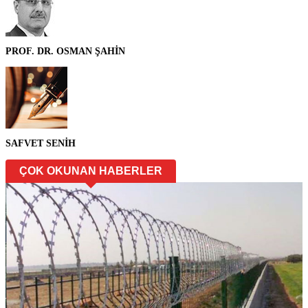
PROF. DR. OSMAN ŞAHİN
SAFVET SENİH
ÇOK OKUNAN HABERLER