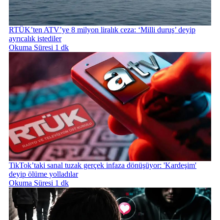
RTÜK’ten ATV’ye 8 milyon liralık ceza: ‘Milli duruş’ deyip
ayrıcalık istediler
Okuma Süresi 1 dk
TikTok’taki sanal tuzak gerçek infaza dönüşüyor: 'Kardeşim'
deyip ölüme yolladılar
Okuma Süresi 1 dk