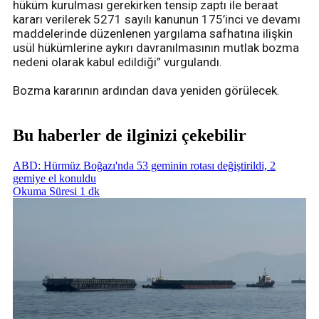
hüküm kurulması gerekirken tensip zaptı ile beraat
kararı verilerek 5271 sayılı kanunun 175’inci ve devamı
maddelerinde düzenlenen yargılama safhatına ilişkin
usül hükümlerine aykırı davranılmasının mutlak bozma
nedeni olarak kabul edildiği” vurgulandı.
Bozma kararının ardından dava yeniden görülecek.
Bu haberler de ilginizi çekebilir
ABD: Hürmüz Boğazı'nda 53 geminin rotası değiştirildi, 2
gemiye el konuldu
Okuma Süresi 1 dk