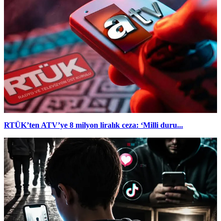
RTÜK’ten ATV’ye 8 milyon liralık ceza: ‘Milli duru...