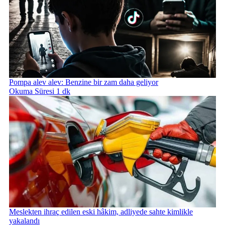
Pompa alev alev: Benzine bir zam daha geliyor
Okuma Süresi 1 dk
Meslekten ihraç edilen eski hâkim, adliyede sahte kimlikle
yakalandı