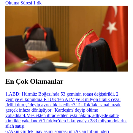
Okuma Süresi 1 dk
En Çok Okunanlar
1
.
ABD: Hürmüz Boğazı'nda 53 geminin rotası değiştirildi, 2
gemiye el konuldu
2
.
RTÜK’ten ATV’ye 8 milyon liralık ceza:
‘Milli duruş’ deyip ayrıcalık istediler
3
.
TikTok’taki sanal tuzak
gerçek infaza dönüşüyor: 'Kardeşim' deyip ölüme
yolladılar
4
.
Meslekten ihraç edilen eski hâkim, adliyede sahte
kimlikle yakalandı
5
.
Türkiye'den Ukrayna'ya 283 milyon dolarlık
silah satışı
6
.
'Akın Gürlek' paylaşımı sonrası ultrAslan tribün lideri