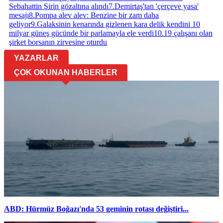
Sebahattin Şirin gözaltına alındı
7
.
Demirtaş'tan 'çerçeve yasa'
mesajı
8
.
Pompa alev alev: Benzine bir zam daha
geliyor
9
.
Galaksinin kenarında gizlenen kara delik kendini 10
milyar güneş gücünde bir parlamayla ele verdi
10
.
19 çalışanı olan
şirket borsanın zirvesine oturdu
YAZARLAR
ÇOK OKUNAN HABERLER
ABD: Hürmüz Boğazı'nda 53 geminin rotası değiştiri...