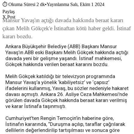
⏱
Okuma Süresi 2 dk
•
Yayınlanma Salı, Ekim 1 2024
Paylaş
X Post
Mansur Yavaş'ın açtığı davada hakkında beraat kararı
çıkan Melih Gökçek'e İstinaftan kötü haber geldi. İstinaf
kararı bozdu.
Ankara Büyükşehir Belediye (ABB) Başkanı Mansur
Yavaş’ın ABB eski Başkanı Melih Gökçek hakkında açtığı
davada yeni bir gelişme yaşandı. İstinaf mahkemesi,
Gökçek hakkında verilen beraat kararını bozdu.
Melih Gökçek katıldığı bir televizyon programında
Mansur Yavaş’a yönelik ‘kabiliyetsiz’ ve ‘çapsız’
ifadelerini kullanmış, Yavaş, bu sözler nedeniyle hakaret
davası açmıştı. Ankara 26. Asliye Ceza Mahkemesi’nde
görülen davada Gökçek hakkında beraat kararı verilmiş
ve karar İstinafa taşınmıştı.
Cumhuriyet’ten Rengin Temoçin’in haberine göre,
İstinafın kararında, “Duruşma açılıp, taraflar çağrılarak
dellilerin değerlendirilip tartışılması ve sonuca göre