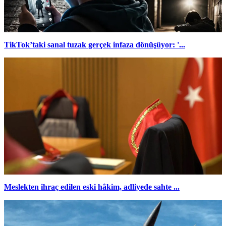
TikTok’taki sanal tuzak gerçek infaza dönüşüyor: '...
Meslekten ihraç edilen eski hâkim, adliyede sahte ...