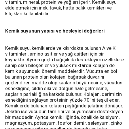
vitamin, mineral, protein ve yağları içerir. Kemik suyu
elde etmek için inek, tavuk, hatta balık kemikleri ve
kılçıkları kullanılabilir.
Kemik suyunun yapısı ve besleyici değerleri
Kemik suyu, kemiklerde ve kıkırdakta bulunan A ve K
vitaminleri, amino asitler ve yağ asitleri için bir
kaynaktır. Ayrıca güçlü bağışıklık destekleyici özelliklere
sahip olan bileşenler ve yüksek miktarda kolajen de
kemik suyundaki önemli maddelerdir. Vücutta en bol
bulunan protein olan kolajen; bağırsak duvarını
güçlendiren madde olup kasların büyümesine, vücudun
esnekliğine, cildin sıkı ve dolgun hale gelmesine,
saçların parlaklığına katkıda bulunur. Kolajen, derimizin
esnekliğini sağlayan proteinin yüzde 70’ini teşkil eder.
Kemiklerde bulunan kolajen piştiğinde jelatine dönüşür.
Jelatin ise vücudun tamirini ve büyümesini destekleyen
bir maddedir. Ayrıca kemik iliğinde, özellikle kalsiyum,
magnezyum, potasyum, fosfor, demir, selenyum, çinko
ve manganez gibi mineraller de önemli yer tutar.