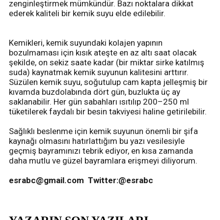
zenginleştirmek mümkündür. Bazı noktalara dikkat
ederek kaliteli bir kemik suyu elde edilebilir.
Kemikleri, kemik suyundaki kolajen yapının
bozulmaması için kısık ateşte en az altı saat olacak
şekilde, on sekiz saate kadar (bir miktar sirke katılmış
suda) kaynatmak kemik suyunun kalitesini arttırır.
Süzülen kemik suyu, soğutulup cam kapta jelleşmiş bir
kıvamda buzdolabında dört gün, buzlukta üç ay
saklanabilir. Her gün sabahları ısıtılıp 200–250 ml
tüketilerek faydalı bir besin takviyesi haline getirilebilir.
Sağlıklı beslenme için kemik suyunun önemli bir şifa
kaynağı olmasını hatırlattığım bu yazı vesilesiyle
geçmiş bayramınızı tebrik ediyor, en kısa zamanda
daha mutlu ve güzel bayramlara erişmeyi diliyorum.
esrabc@gmail.com
Twitter:@esrabc