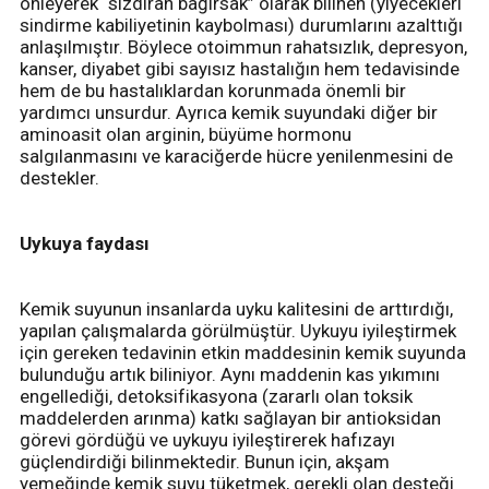
önleyerek “sızdıran bağırsak” olarak bilinen (yiyecekleri
sindirme kabiliyetinin kaybolması) durumlarını azalttığı
anlaşılmıştır. Böylece otoimmun rahatsızlık, depresyon,
kanser, diyabet gibi sayısız hastalığın hem tedavisinde
hem de bu hastalıklardan korunmada önemli bir
yardımcı unsurdur. Ayrıca kemik suyundaki diğer bir
aminoasit olan arginin, büyüme hormonu
salgılanmasını ve karaciğerde hücre yenilenmesini de
destekler.
Uykuya faydası
Kemik suyunun insanlarda uyku kalitesini de arttırdığı,
yapılan çalışmalarda görülmüştür. Uykuyu iyileştirmek
için gereken tedavinin etkin maddesinin kemik suyunda
bulunduğu artık biliniyor. Aynı maddenin kas yıkımını
engellediği, detoksifikasyona (zararlı olan toksik
maddelerden arınma) katkı sağlayan bir antioksidan
görevi gördüğü ve uykuyu iyileştirerek hafızayı
güçlendirdiği bilinmektedir. Bunun için, akşam
yemeğinde kemik suyu tüketmek, gerekli olan desteği