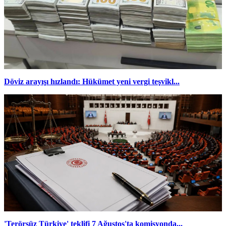
Döviz arayışı hızlandı: Hükümet yeni vergi teşvikl...
'Terörsüz Türkiye' teklifi 7 Ağustos'ta komisyonda...