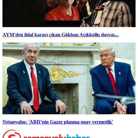
AYM'den ihlal kararı çıkan Gökhan Açıkkollu dosyas...
Netanyahu: 'ABD’nin Gazze planına onay vermedik'