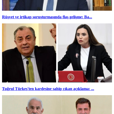
Rüşvet ve irtikap soruşturmasında flaş gelişme: Ba...
Tuğrul Türkeş'ten kardeşine sahip çıkan açıklama: ...