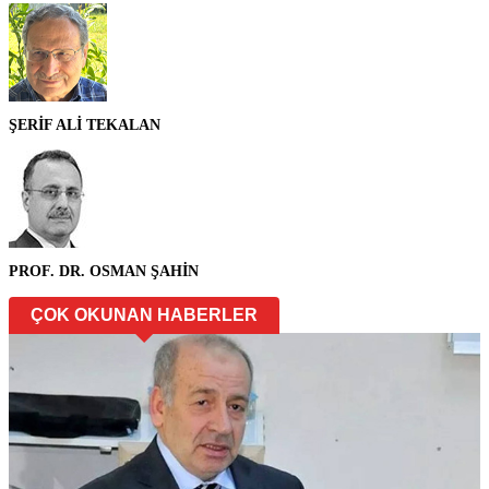
ŞERİF ALİ TEKALAN
PROF. DR. OSMAN ŞAHİN
ÇOK OKUNAN HABERLER