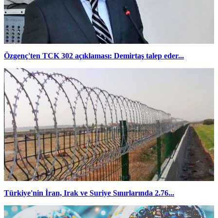
Özgenç'ten TCK 302 açıklaması: Demirtaş talep eder...
Türkiye'nin İran, Irak ve Suriye Sınırlarında 2.76...