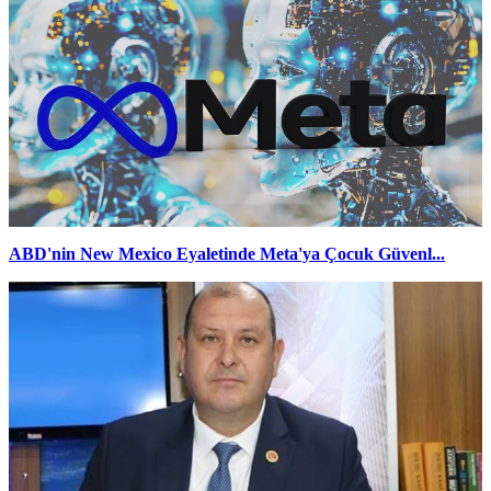
ABD'nin New Mexico Eyaletinde Meta'ya Çocuk Güvenl...