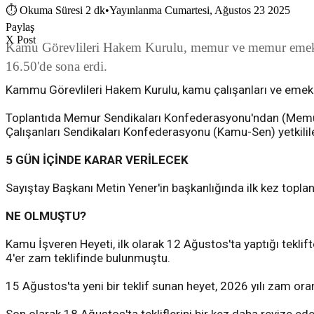
⏱
Okuma Süresi 2 dk
•
Yayınlanma Cumartesi, Ağustos 23 2025
Paylaş
X Post
Kamu Görevlileri Hakem Kurulu, memur ve memur emeklile
16.50'de sona erdi.
Kammu Görevlileri Hakem Kurulu, kamu çalışanları ve emekl
Toplantıda Memur Sendikaları Konfederasyonu'ndan (Memur
Çalışanları Sendikaları Konfederasyonu (Kamu-Sen) yetkililer
5 GÜN İÇİNDE KARAR VERİLECEK
Sayıştay Başkanı Metin Yener'in başkanlığında ilk kez toplan
NE OLMUŞTU?
Kamu İşveren Heyeti, ilk olarak 12 Ağustos'ta yaptığı teklifte 
4'er zam teklifinde bulunmuştu.
15 Ağustos'ta yeni bir teklif sunan heyet, 2026 yılı zam oran