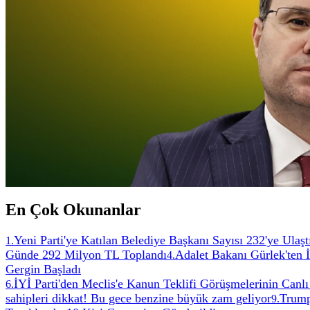
En Çok Okunanlar
Yeni Parti'ye Katılan Belediye Başkanı Sayısı 232'ye Ulaşt
1
.
Günde 292 Milyon TL Toplandı
Adalet Bakanı Gürlek'ten 
4
.
Gergin Başladı
İYİ Parti'den Meclis'e Kanun Teklifi Görüşmelerinin Canlı
6
.
sahipleri dikkat! Bu gece benzine büyük zam geliyor
Trump
9
.