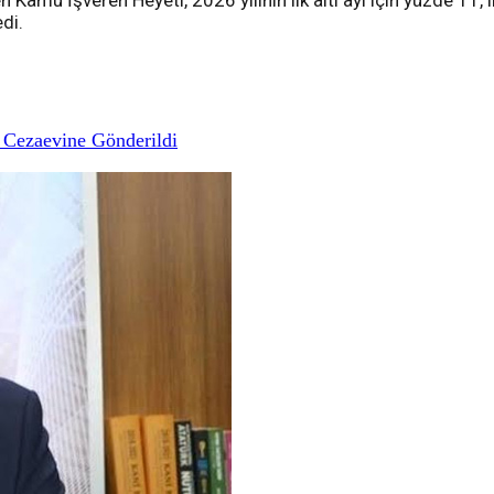
 Kamu İşveren Heyeti, 2026 yılının ilk altı ayı için yüzde 11, 
edi.
 Cezaevine Gönderildi