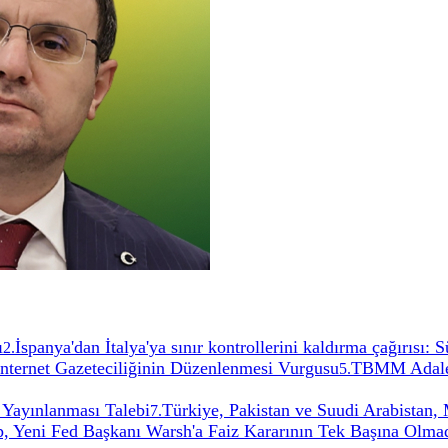
ı
İspanya'dan İtalya'ya sınır kontrollerini kaldırma çağırısı:
2
.
İnternet Gazeteciliğinin Düzenlenmesi Vurgusu
TBMM Adalet
5
.
 Yayınlanması Talebi
Türkiye, Pakistan ve Suudi Arabistan
7
.
, Yeni Fed Başkanı Warsh'a Faiz Kararının Tek Başına Olmadı