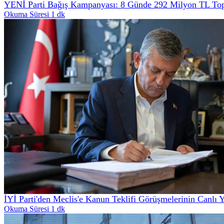
YENİ Parti Bağış Kampanyası: 8 Günde 292 Milyon TL Top
Okuma Süresi 1 dk
İYİ Parti'den Meclis'e Kanun Teklifi Görüşmelerinin Canlı 
Okuma Süresi 1 dk