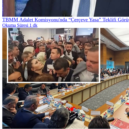
TBMM Adalet Komisyonu'nda “Çerçeve Yasa” Teklifi Görüş
Okuma Süresi 1 dk