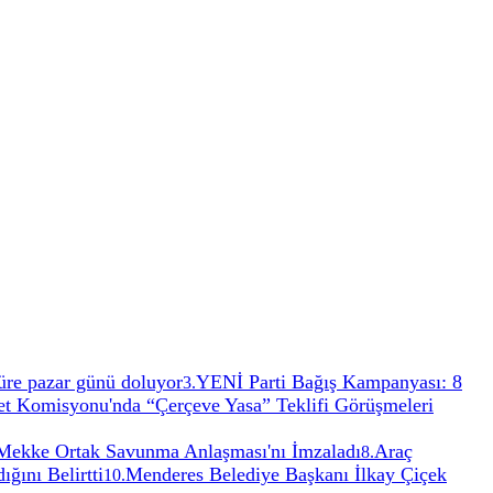
 Süre pazar günü doluyor
YENİ Parti Bağış Kampanyası: 8
3
.
 Komisyonu'nda “Çerçeve Yasa” Teklifi Görüşmeleri
, Mekke Ortak Savunma Anlaşması'nı İmzaladı
Araç
8
.
ğını Belirtti
Menderes Belediye Başkanı İlkay Çiçek
10
.