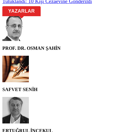
Tutuklandı: 10 Kişi Cezaevine Gönderildi
YAZARLAR
PROF. DR. OSMAN ŞAHİN
SAFVET SENİH
ERTUĞRUL İNCEKUL