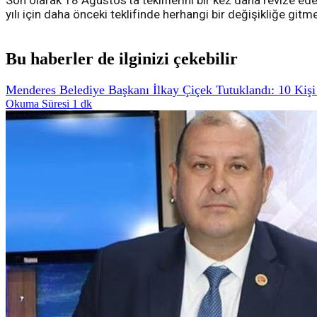
Son olarak 18 Ağustos'ta tekliflerini bir kez daha revize eden
yılı için daha önceki teklifinde herhangi bir değişikliğe gitm
Bu haberler de ilginizi çekebilir
Menderes Belediye Başkanı İlkay Çiçek Tutuklandı: 10 Kişi
Okuma Süresi 1 dk