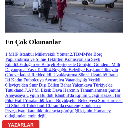
En Çok Okunanlar
1
.
MHP İstanbul Milletvekili Yönter,
2
.
TBMM'de Borç
Yapılandırma ve Silme Teklifleri Komisyonlara Sevk
Edildi
3
.
Erdoğan ve Bahçeli Beştepe'de Görüştü: Gündem 'Milli
Dayanışma' Yasa Teklifi
4
.
Beyoğlu Belediye Başkanı Güney'in
Göreve İadesi Reddedildi, Uzaklaştırma Süresi Uzatıldı
5
.
İranlı
İki Kadın Futbolcuya Avustralya Vatandaşlığı Verildi
6
.
İsviçre'den Sınır Dışı Edilen Bahar Yalçınkaya Türkiye'de
Tutuklandı
7
.
AYM, Eksik Dava Harcının Tamamlanması Şartını
Anayasaya Uygun Buldu
8
.
İstanbul'da Eğitim Uçağı Kazası: Bir
Pilot Hafif Yaralandı
9
.
İzmir Büyükşehir Belediyesi Soruşturması:
İki Şüpheli Tutuklandı
10
.
İran’da esrarengiz buluşma:
Pezeşkiyan, karanlık bir araçta görüştüğü kişinin Hamaney
olduğundan emin değil
YAZARLAR