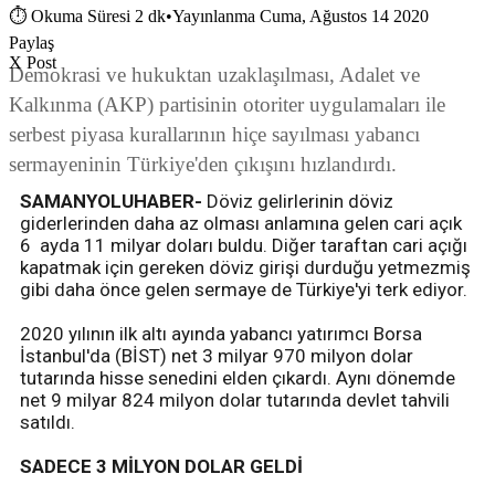
⏱
Okuma Süresi 2 dk
•
Yayınlanma Cuma, Ağustos 14 2020
Paylaş
X Post
Demokrasi ve hukuktan uzaklaşılması, Adalet ve
Kalkınma (AKP) partisinin otoriter uygulamaları ile
serbest piyasa kurallarının hiçe sayılması yabancı
sermayeninin Türkiye'den çıkışını hızlandırdı.
SAMANYOLUHABER-
Döviz gelirlerinin döviz
giderlerinden daha az olması anlamına gelen cari açık
6 ayda 11 milyar doları buldu. Diğer taraftan cari açığı
kapatmak için gereken döviz girişi durduğu yetmezmiş
gibi daha önce gelen sermaye de Türkiye'yi terk ediyor.
2020 yılının ilk altı ayında yabancı yatırımcı Borsa
İstanbul'da (BİST) net 3 milyar 970 milyon dolar
tutarında hisse senedini elden çıkardı. Aynı dönemde
net 9 milyar 824 milyon dolar tutarında devlet tahvili
satıldı.
SADECE 3 MİLYON DOLAR GELDİ