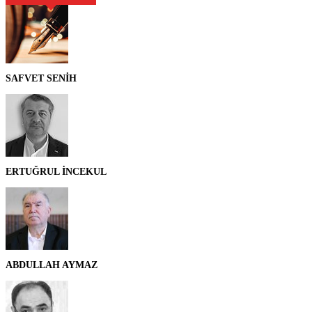
SAFVET SENİH
ERTUĞRUL İNCEKUL
ABDULLAH AYMAZ