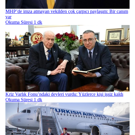
MHP’de imza atmayan vekilden çok çarpıcı paylaşım: Bir canım
var
Okuma Süresi 1 dk
Kriz Varlık Fonu’ndaki devleri vurdu: Yüzlerce kişi işsiz kaldı
Okuma Süresi 1 dk