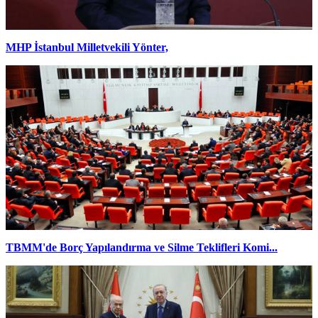
MHP İstanbul Milletvekili Yönter,
TBMM'de Borç Yapılandırma ve Silme Teklifleri Komi...