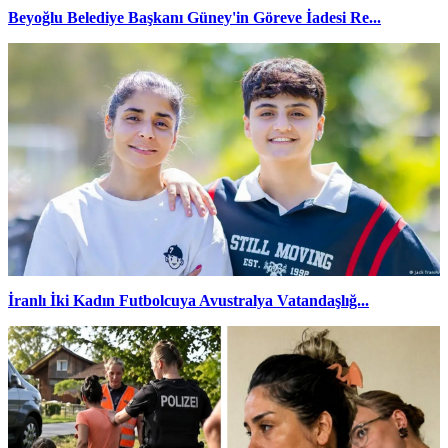
Beyoğlu Belediye Başkanı Güney'in Göreve İadesi Re...
İranlı İki Kadın Futbolcuya Avustralya Vatandaşlığ...