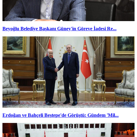
Beyoğlu Belediye Başkanı Güney'in Göreve İadesi Re...
Erdoğan ve Bahçeli Beştepe'de Görüştü: Gündem 'Mil...