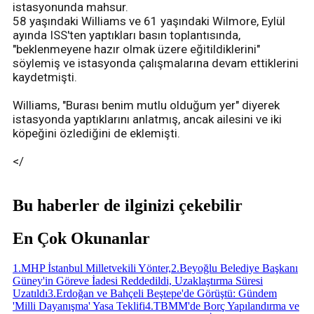
istasyonunda mahsur.
58 yaşındaki Williams ve 61 yaşındaki Wilmore, Eylül
ayında ISS'ten yaptıkları basın toplantısında,
"beklenmeyene hazır olmak üzere eğitildiklerini"
söylemiş ve istasyonda çalışmalarına devam ettiklerini
kaydetmişti.
Williams, "Burası benim mutlu olduğum yer" diyerek
istasyonda yaptıklarını anlatmış, ancak ailesini ve iki
köpeğini özlediğini de eklemişti.
</
Bu haberler de ilginizi çekebilir
En Çok Okunanlar
1
.
MHP İstanbul Milletvekili Yönter,
2
.
Beyoğlu Belediye Başkanı
Güney'in Göreve İadesi Reddedildi, Uzaklaştırma Süresi
Uzatıldı
3
.
Erdoğan ve Bahçeli Beştepe'de Görüştü: Gündem
'Milli Dayanışma' Yasa Teklifi
4
.
TBMM'de Borç Yapılandırma ve