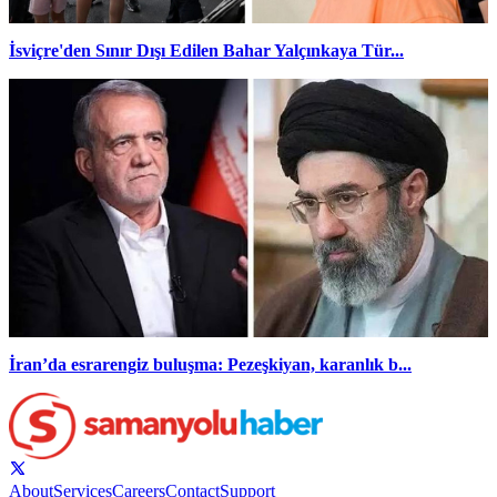
İsviçre'den Sınır Dışı Edilen Bahar Yalçınkaya Tür...
İran’da esrarengiz buluşma: Pezeşkiyan, karanlık b...
About
Services
Careers
Contact
Support