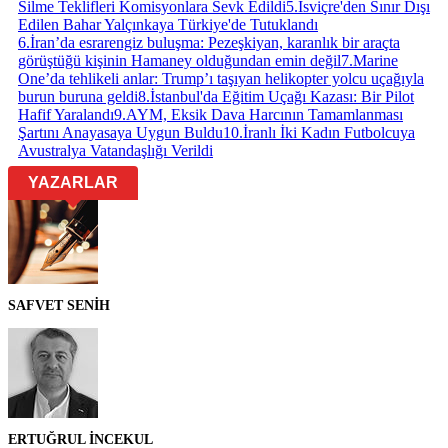
Silme Teklifleri Komisyonlara Sevk Edildi
5
.
İsviçre'den Sınır Dışı
Edilen Bahar Yalçınkaya Türkiye'de Tutuklandı
6
.
İran’da esrarengiz buluşma: Pezeşkiyan, karanlık bir araçta
görüştüğü kişinin Hamaney olduğundan emin değil
7
.
Marine
One’da tehlikeli anlar: Trump’ı taşıyan helikopter yolcu uçağıyla
burun buruna geldi
8
.
İstanbul'da Eğitim Uçağı Kazası: Bir Pilot
Hafif Yaralandı
9
.
AYM, Eksik Dava Harcının Tamamlanması
Şartını Anayasaya Uygun Buldu
10
.
İranlı İki Kadın Futbolcuya
Avustralya Vatandaşlığı Verildi
YAZARLAR
SAFVET SENİH
ERTUĞRUL İNCEKUL