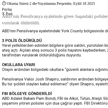
⏱
Okuma Süresi 2 dk
•
Yayınlanma Perşembe, Eylül 18 2025
Paylaş
X Post
ABD’nin Pensilvanya eyaletinde görev başındaki polislere 
vurularak öldürüldü.
ABD’nin Pensilvanya eyaletindeki York County bölgesinde düze
3 POLİS ÖLDÜRÜLDÜ
Yerel yetkililerden edinilen bilgilere göre saldırı, yürütül
ateş açtı. Açılan ateş sonucu 3 polis hayatını kaybederken, 2
tarafından vurularak öldürüldüğünü duyurdu.
OKULLARA UYARI
Olayın ardından bölgedeki okullara “güvenli alanlara sığınma” 
Pensilvanya Valisi Josh Shapiro, saldırının ardından bölgeye
Bu tür şiddet olayları kabul edilemez” diyen Shapiro, eyalette
FBI BÖLGEYE GÖNDERİLDİ
ABD Adalet Bakanı Pam Bondi, FBI ile Alkol, Tütün, Ateşli Sil
yaşamını yitiren polisler için dua çağrısı yaptı. FBI Direktör