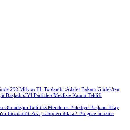
ünde 292 Milyon TL Toplandı
Adalet Bakanı Gürlek'ten
3
.
in Başladı
İYİ Parti'den Meclis'e Kanun Teklifi
5
.
a Olmadığını Belirtti
Menderes Belediye Başkanı İlkay
8
.
'nı İmzaladı
Araç sahipleri dikkat! Bu gece benzine
10
.