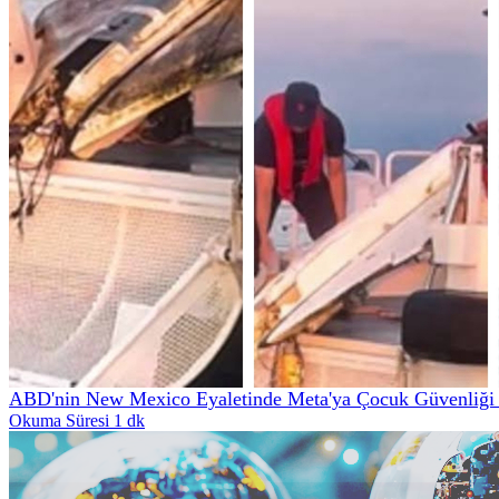
ABD'nin New Mexico Eyaletinde Meta'ya Çocuk Güvenliği İ
Okuma Süresi 1 dk