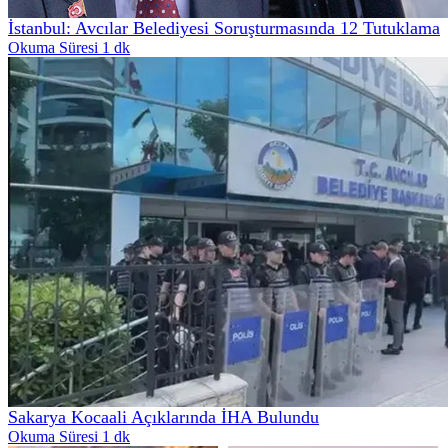
İstanbul: Avcılar Belediyesi Soruşturmasında 12 Tutuklama
Okuma Süresi 1 dk
Sakarya Kocaali Açıklarında İHA Bulundu
Okuma Süresi 1 dk