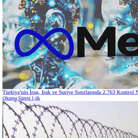
Türkiye'nin İran, Irak ve Suriye Sınırlarında 2.763 Kontrol 
Okuma Süresi 1 dk