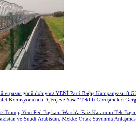
 Süre pazar günü doluyor
YENİ Parti Bağış Kampanyası: 8 G
2
.
t Komisyonu'nda “Çerçeve Yasa” Teklifi Görüşmeleri Gerg
ı
Trump, Yeni Fed Başkanı Warsh'a Faiz Kararının Tek Başın
7
.
Pakistan ve Suudi Arabistan, Mekke Ortak Savunma Anlaşması