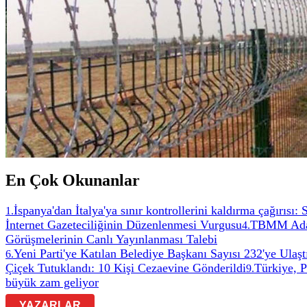
En Çok Okunanlar
İspanya'dan İtalya'ya sınır kontrollerini kaldırma çağırısı:
1
.
İnternet Gazeteciliğinin Düzenlenmesi Vurgusu
TBMM Adale
4
.
Görüşmelerinin Canlı Yayınlanması Talebi
Yeni Parti'ye Katılan Belediye Başkanı Sayısı 232'ye Ulaşt
6
.
Çiçek Tutuklandı: 10 Kişi Cezaevine Gönderildi
Türkiye, 
9
.
büyük zam geliyor
YAZARLAR