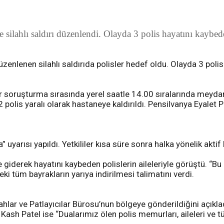
silahlı saldırı düzenlendi. Olayda 3 polis hayatını kaybeder
nlenen silahlı saldırıda polisler hedef oldu. Olayda 3 polis 
en bir soruşturma sırasında yerel saatle 14.00 sıralarında mey
 polis yaralı olarak hastaneye kaldırıldı. Pensilvanya Eyalet P
uyarısı yapıldı. Yetkililer kısa süre sonra halka yönelik aktif 
 giderek hayatını kaybeden polislerin aileleriyle görüştü. “Bu 
ki tüm bayrakların yarıya indirilmesi talimatını verdi.
ahlar ve Patlayıcılar Bürosu’nun bölgeye gönderildiğini açıklad
ü Kash Patel ise “Dualarımız ölen polis memurları, aileleri ve t