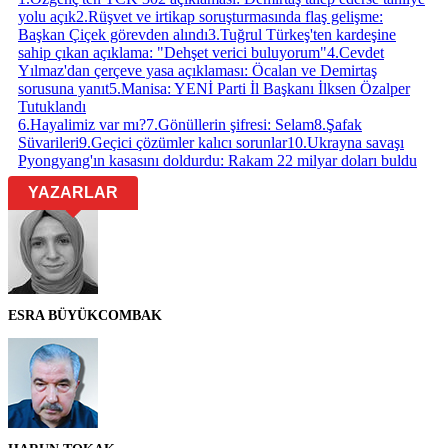
yolu açık
2
.
Rüşvet ve irtikap soruşturmasında flaş gelişme:
Başkan Çiçek görevden alındı
3
.
Tuğrul Türkeş'ten kardeşine
sahip çıkan açıklama: "Dehşet verici buluyorum"
4
.
Cevdet
Yılmaz'dan çerçeve yasa açıklaması: Öcalan ve Demirtaş
sorusuna yanıt
5
.
Manisa: YENİ Parti İl Başkanı İlksen Özalper
Tutuklandı
6
.
Hayalimiz var mı?
7
.
Gönüllerin şifresi: Selam
8
.
Şafak
Süvarileri
9
.
Geçici çözümler kalıcı sorunlar
10
.
Ukrayna savaşı
Pyongyang'ın kasasını doldurdu: Rakam 22 milyar doları buldu
YAZARLAR
ESRA BÜYÜKCOMBAK