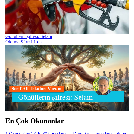
Gönüllerin şifresi: Selam
Okuma Süresi 1 dk
En Çok Okunanlar
1
.
Özgenç'ten TCK 302 açıklaması: Demirtaş talep ederse tahliye