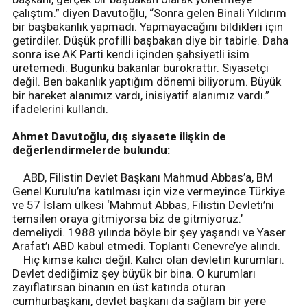
çalıştım.” diyen Davutoğlu, “Sonra gelen Binali Yıldırım
bir başbakanlık yapmadı. Yapmayacağını bildikleri için
getirdiler. Düşük profilli başbakan diye bir tabirle. Daha
sonra ise AK Parti kendi içinden şahsiyetli isim
üretemedi. Bugünkü bakanlar bürokrattır. Siyasetçi
değil. Ben bakanlık yaptığım dönemi biliyorum. Büyük
bir hareket alanımız vardı, inisiyatif alanımız vardı.”
ifadelerini kullandı.
Ahmet Davutoğlu, dış siyasete ilişkin de
değerlendirmelerde bulundu:
ABD, Filistin Devlet Başkanı Mahmud Abbas’a, BM
Genel Kurulu’na katılması için vize vermeyince Türkiye
ve 57 İslam ülkesi ‘Mahmut Abbas, Filistin Devleti’ni
temsilen oraya gitmiyorsa biz de gitmiyoruz.’
demeliydi. 1988 yılında böyle bir şey yaşandı ve Yaser
Arafat’ı ABD kabul etmedi. Toplantı Cenevre’ye alındı.
Hiç kimse kalıcı değil. Kalıcı olan devletin kurumları.
Devlet dediğimiz şey büyük bir bina. O kurumları
zayıflatırsan binanın en üst katında oturan
cumhurbaşkanı, devlet başkanı da sağlam bir yere