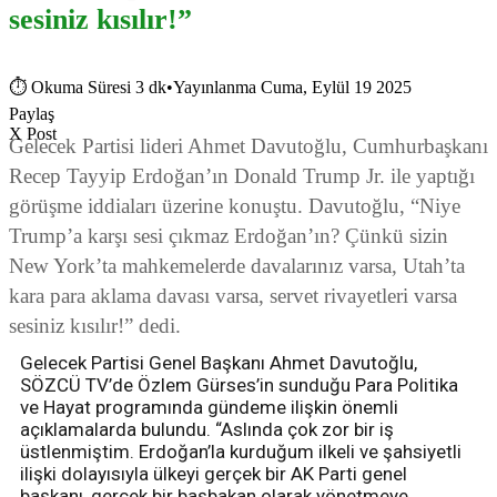
sesiniz kısılır!”
⏱
Okuma Süresi 3 dk
•
Yayınlanma Cuma, Eylül 19 2025
Paylaş
X Post
Gelecek Partisi lideri Ahmet Davutoğlu, Cumhurbaşkanı
Recep Tayyip Erdoğan’ın Donald Trump Jr. ile yaptığı
görüşme iddiaları üzerine konuştu. Davutoğlu, “Niye
Trump’a karşı sesi çıkmaz Erdoğan’ın? Çünkü sizin
New York’ta mahkemelerde davalarınız varsa, Utah’ta
kara para aklama davası varsa, servet rivayetleri varsa
sesiniz kısılır!” dedi.
Gelecek Partisi Genel Başkanı Ahmet Davutoğlu,
SÖZCÜ TV’de Özlem Gürses’in sunduğu Para Politika
ve Hayat programında gündeme ilişkin önemli
açıklamalarda bulundu. “Aslında çok zor bir iş
üstlenmiştim. Erdoğan’la kurduğum ilkeli ve şahsiyetli
ilişki dolayısıyla ülkeyi gerçek bir AK Parti genel
başkanı, gerçek bir başbakan olarak yönetmeye