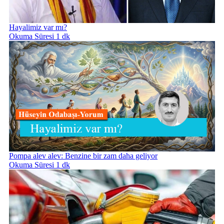
Hayalimiz var mı?
Okuma Süresi 1 dk
Pompa alev alev: Benzine bir zam daha geliyor
Okuma Süresi 1 dk