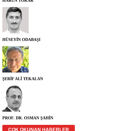
HARUN TOKAK
HÜSEYİN ODABAŞI
ŞERİF ALİ TEKALAN
PROF. DR. OSMAN ŞAHİN
ÇOK OKUNAN HABERLER