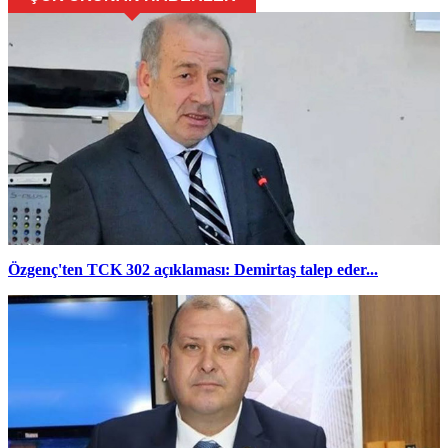
Özgenç'ten TCK 302 açıklaması: Demirtaş talep eder...