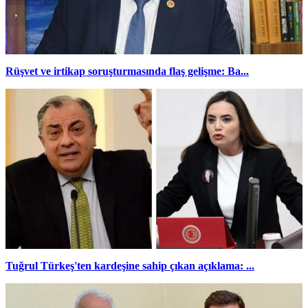
Rüşvet ve irtikap soruşturmasında flaş gelişme: Ba...
Tuğrul Türkeş'ten kardeşine sahip çıkan açıklama: ...