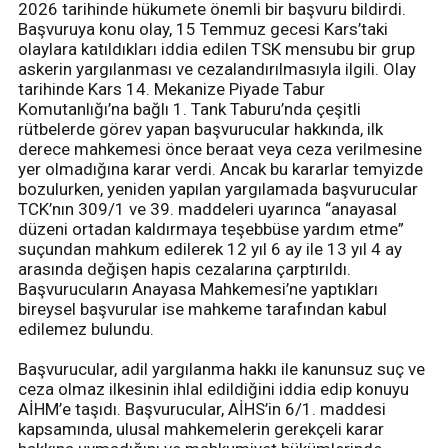
2026 tarihinde hükumete önemli bir başvuru bildirdi.
Başvuruya konu olay, 15 Temmuz gecesi Kars’taki
olaylara katıldıkları iddia edilen TSK mensubu bir grup
askerin yargılanması ve cezalandırılmasıyla ilgili. Olay
tarihinde Kars 14. Mekanize Piyade Tabur
Komutanlığı’na bağlı 1. Tank Taburu’nda çeşitli
rütbelerde görev yapan başvurucular hakkında, ilk
derece mahkemesi önce beraat veya ceza verilmesine
yer olmadığına karar verdi. Ancak bu kararlar temyizde
bozulurken, yeniden yapılan yargılamada başvurucular
TCK’nın 309/1 ve 39. maddeleri uyarınca “anayasal
düzeni ortadan kaldırmaya teşebbüse yardım etme”
suçundan mahkum edilerek 12 yıl 6 ay ile 13 yıl 4 ay
arasında değişen hapis cezalarına çarptırıldı.
Başvurucuların Anayasa Mahkemesi’ne yaptıkları
bireysel başvurular ise mahkeme tarafından kabul
edilemez bulundu.
Başvurucular, adil yargılanma hakkı ile kanunsuz suç ve
ceza olmaz ilkesinin ihlal edildiğini iddia edip konuyu
AİHM’e taşıdı. Başvurucular, AİHS’in 6/1. maddesi
kapsamında, ulusal mahkemelerin gerekçeli karar