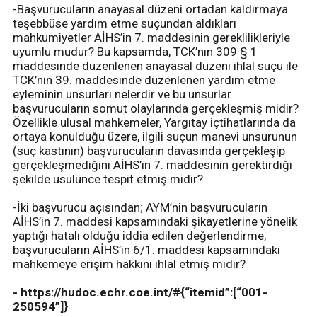
-Başvurucuların anayasal düzeni ortadan kaldırmaya
teşebbüse yardım etme suçundan aldıkları
mahkumiyetler AİHS’in 7. maddesinin gereklilikleriyle
uyumlu mudur? Bu kapsamda, TCK’nın 309 § 1
maddesinde düzenlenen anayasal düzeni ihlal suçu ile
TCK’nın 39. maddesinde düzenlenen yardım etme
eyleminin unsurları nelerdir ve bu unsurlar
başvurucuların somut olaylarında gerçekleşmiş midir?
Özellikle ulusal mahkemeler, Yargıtay içtihatlarında da
ortaya konulduğu üzere, ilgili suçun manevi unsurunun
(suç kastının) başvurucuların davasında gerçekleşip
gerçekleşmediğini AİHS’in 7. maddesinin gerektirdiği
şekilde usulünce tespit etmiş midir?
-İki başvurucu açısından; AYM’nin başvurucuların
AİHS’in 7. maddesi kapsamındaki şikayetlerine yönelik
yaptığı hatalı olduğu iddia edilen değerlendirme,
başvurucuların AİHS’in 6/1. maddesi kapsamındaki
mahkemeye erişim hakkını ihlal etmiş midir?
- https://hudoc.echr.coe.int/#{“itemid”:[“001-
250594”]}