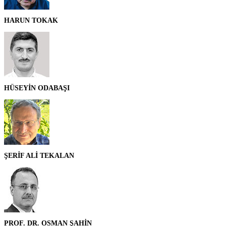
HARUN TOKAK
HÜSEYİN ODABAŞI
ŞERİF ALİ TEKALAN
PROF. DR. OSMAN ŞAHİN