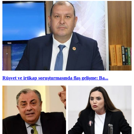
Rüşvet ve irtikap soruşturmasında flaş gelişme: Ba...