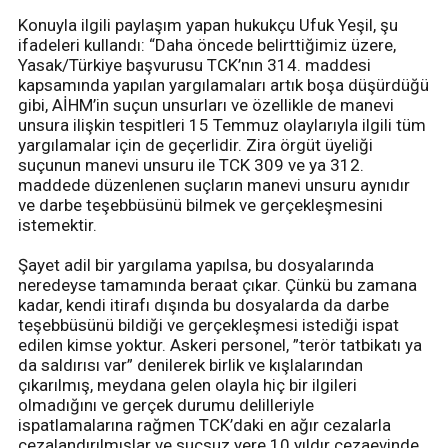
Konuyla ilgili paylaşım yapan hukukçu Ufuk Yeşil, şu
ifadeleri kullandı: “Daha öncede belirttiğimiz üzere,
Yasak/Türkiye başvurusu TCK’nın 314. maddesi
kapsamında yapılan yargılamaları artık boşa düşürdüğü
gibi, AİHM’in suçun unsurları ve özellikle de manevi
unsura ilişkin tespitleri 15 Temmuz olaylarıyla ilgili tüm
yargılamalar için de geçerlidir. Zira örgüt üyeliği
suçunun manevi unsuru ile TCK 309 ve ya 312.
maddede düzenlenen suçların manevi unsuru aynıdır
ve darbe teşebbüsünü bilmek ve gerçekleşmesini
istemektir.
Şayet adil bir yargılama yapılsa, bu dosyalarında
neredeyse tamamında beraat çıkar. Çünkü bu zamana
kadar, kendi itirafı dışında bu dosyalarda da darbe
teşebbüsünü bildiği ve gerçekleşmesi istediği ispat
edilen kimse yoktur. Askeri personel, ”terör tatbikatı ya
da saldırısı var” denilerek birlik ve kışlalarından
çıkarılmış, meydana gelen olayla hiç bir ilgileri
olmadığını ve gerçek durumu delilleriyle
ispatlamalarına rağmen TCK’daki en ağır cezalarla
cezalandırılmışlar ve suçsuz yere 10 yıldır cezaevinde