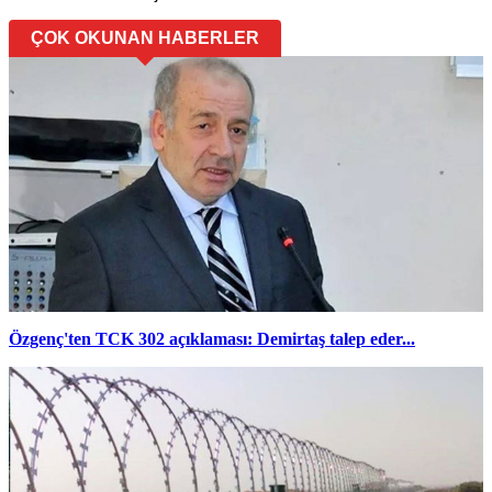
ÇOK OKUNAN HABERLER
Özgenç'ten TCK 302 açıklaması: Demirtaş talep eder...