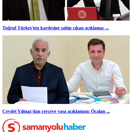
Tuğrul Türkeş'ten kardeşine sahip çıkan açıklama: ...
Cevdet Yılmaz'dan çerçeve yasa açıklaması: Öcalan ...