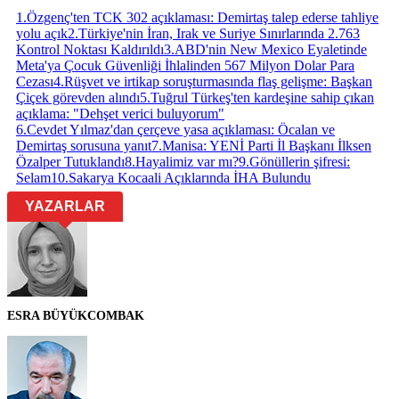
1
.
Özgenç'ten TCK 302 açıklaması: Demirtaş talep ederse tahliye
yolu açık
2
.
Türkiye'nin İran, Irak ve Suriye Sınırlarında 2.763
Kontrol Noktası Kaldırıldı
3
.
ABD'nin New Mexico Eyaletinde
Meta'ya Çocuk Güvenliği İhlalinden 567 Milyon Dolar Para
Cezası
4
.
Rüşvet ve irtikap soruşturmasında flaş gelişme: Başkan
Çiçek görevden alındı
5
.
Tuğrul Türkeş'ten kardeşine sahip çıkan
açıklama: "Dehşet verici buluyorum"
6
.
Cevdet Yılmaz'dan çerçeve yasa açıklaması: Öcalan ve
Demirtaş sorusuna yanıt
7
.
Manisa: YENİ Parti İl Başkanı İlksen
Özalper Tutuklandı
8
.
Hayalimiz var mı?
9
.
Gönüllerin şifresi:
Selam
10
.
Sakarya Kocaali Açıklarında İHA Bulundu
YAZARLAR
ESRA BÜYÜKCOMBAK