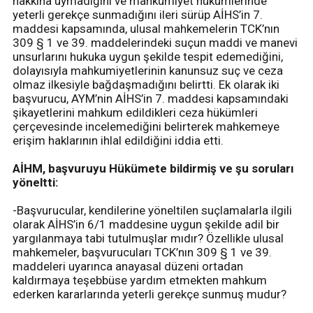
hakkına uymadığını ve mahkumiyet hükümlerinde
yeterli gerekçe sunmadığını ileri sürüp AİHS’in 7.
maddesi kapsamında, ulusal mahkemelerin TCK’nın
309 § 1 ve 39. maddelerindeki suçun maddi ve manevi
unsurlarını hukuka uygun şekilde tespit edemediğini,
dolayısıyla mahkumiyetlerinin kanunsuz suç ve ceza
olmaz ilkesiyle bağdaşmadığını belirtti. Ek olarak iki
başvurucu, AYM’nin AİHS’in 7. maddesi kapsamındaki
şikayetlerini mahkum edildikleri ceza hükümleri
çerçevesinde incelemediğini belirterek mahkemeye
erişim haklarının ihlal edildiğini iddia etti.
AİHM, başvuruyu Hükümete bildirmiş ve şu soruları
yöneltti:
-Başvurucular, kendilerine yöneltilen suçlamalarla ilgili
olarak AİHS’in 6/1 maddesine uygun şekilde adil bir
yargılanmaya tabi tutulmuşlar mıdır? Özellikle ulusal
mahkemeler, başvurucuları TCK’nın 309 § 1 ve 39.
maddeleri uyarınca anayasal düzeni ortadan
kaldırmaya teşebbüse yardım etmekten mahkum
ederken kararlarında yeterli gerekçe sunmuş mudur?