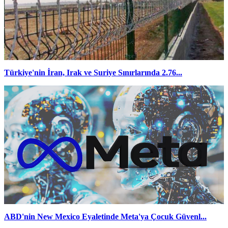
Türkiye'nin İran, Irak ve Suriye Sınırlarında 2.76...
ABD'nin New Mexico Eyaletinde Meta'ya Çocuk Güvenl...