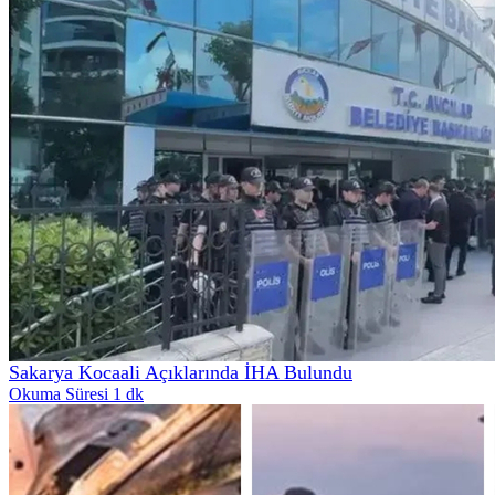
Sakarya Kocaali Açıklarında İHA Bulundu
Okuma Süresi 1 dk