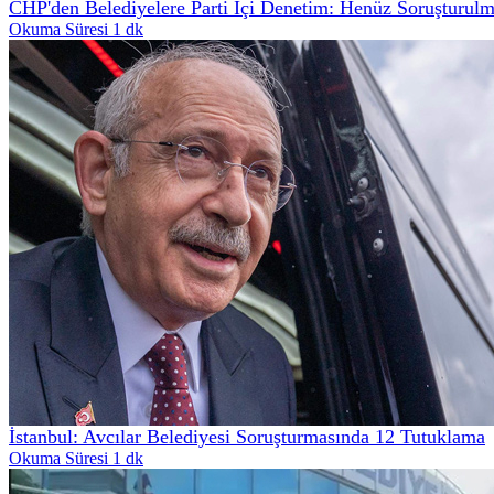
CHP'den Belediyelere Parti İçi Denetim: Henüz Soruşturul
Okuma Süresi 1 dk
İstanbul: Avcılar Belediyesi Soruşturmasında 12 Tutuklama
Okuma Süresi 1 dk