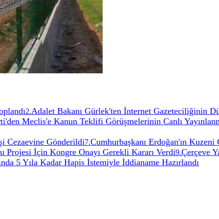
oplandı
Adalet Bakanı Gürlek'ten İnternet Gazeteciliğinin 
2
.
ti'den Meclis'e Kanun Teklifi Görüşmelerinin Canlı Yayınlan
şi Cezaevine Gönderildi
Cumhurbaşkanı Erdoğan'ın Kuzeni 
7
.
Projesi İçin Kongre Onayı Gerekli Kararı Verdi
Çerçeve Y
9
.
ında 5 Yıla Kadar Hapis İstemiyle İddianame Hazırlandı