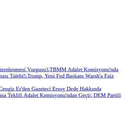
Düzenlenmesi Vurgusu
TBMM Adalet Komisyonu'nda
3
.
ması Talebi
Trump, Yeni Fed Başkanı Warsh'a Faiz
5
.
Cengiz Er'den Gazeteci Ersoy Dede Hakkında
asa Teklifi Adalet Komisyonu'ndan Geçti; DEM Partili