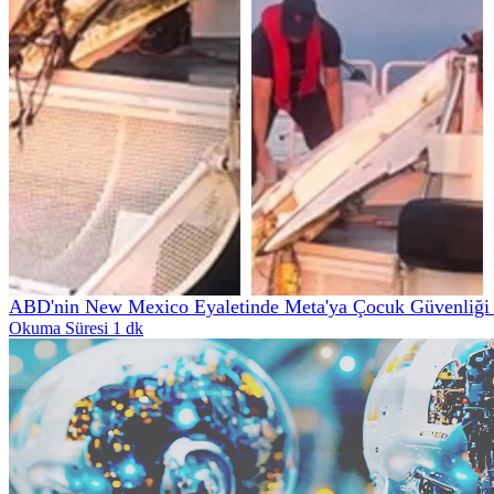
ABD'nin New Mexico Eyaletinde Meta'ya Çocuk Güvenliği İ
Okuma Süresi 1 dk