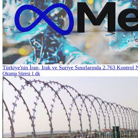
Türkiye'nin İran, Irak ve Suriye Sınırlarında 2.763 Kontrol 
Okuma Süresi 1 dk