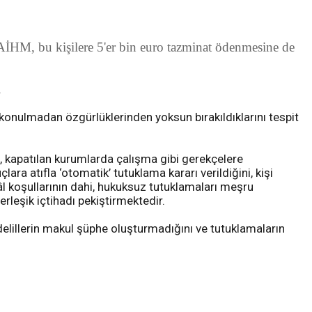
AİHM, bu kişilere 5'er bin euro tazminat ödenmesine de
.
nulmadan özgürlüklerinden yoksun bırakıldıklarını tespit
t, kapatılan kurumlarda çalışma gibi gerekçelere
a atıfla ‘otomatik’ tutuklama kararı verildiğini, kişi
âl koşullarının dahi, hukuksuz tutuklamaları meşru
rleşik içtihadı pekiştirmektedir.
lillerin makul şüphe oluşturmadığını ve tutuklamaların