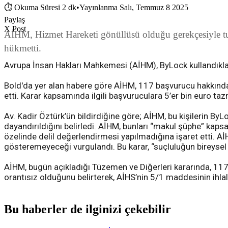
⏱
Okuma Süresi 2 dk
•
Yayınlanma Salı, Temmuz 8 2025
Paylaş
X Post
AİHM, Hizmet Hareketi gönüllüsü olduğu gerekçesiyle tut
hükmetti.
Avrupa İnsan Hakları Mahkemesi (AİHM), ByLock kullandıkları
Bold'da yer alan habere göre AİHM, 117 başvurucu hakkınd
etti. Karar kapsamında ilgili başvuruculara 5’er bin euro 
Av. Kadir Öztürk’ün bildirdiğine göre; AİHM, bu kişilerin By
dayandırıldığını belirledi. AİHM, bunları “makul şüphe” kaps
özelinde delil değerlendirmesi yapılmadığına işaret etti. Aİ
gösteremeyeceği vurgulandı. Bu karar, “suçluluğun bireysel 
AİHM, bugün açıkladığı Tüzemen ve Diğerleri kararında, 117
orantısız olduğunu belirterek, AİHS’nin 5/1 maddesinin ihlal
Bu haberler de ilginizi çekebilir