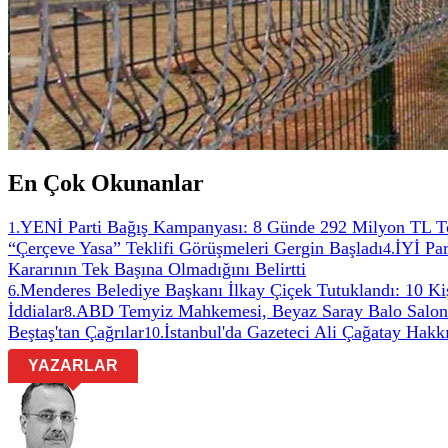
En Çok Okunanlar
YENİ Parti Bağış Kampanyası: 8 Günde 292 Milyon TL T
1
.
“Çerçeve Yasa” Teklifi Görüşmeleri Gergin Başladı
İYİ Par
4
.
Kararının Tek Başına Olmadığını Belirtti
Menderes Belediye Başkanı İlkay Çiçek Tutuklandı: 10 Ki
6
.
İddialar
ABD Temyiz Mahkemesi, Beyaz Saray Balo Salonu 
8
.
Beştaş'tan Çağrılar
İstanbul'da Gazeteci Ali Çağatay Hakk
10
.
YAZARLAR