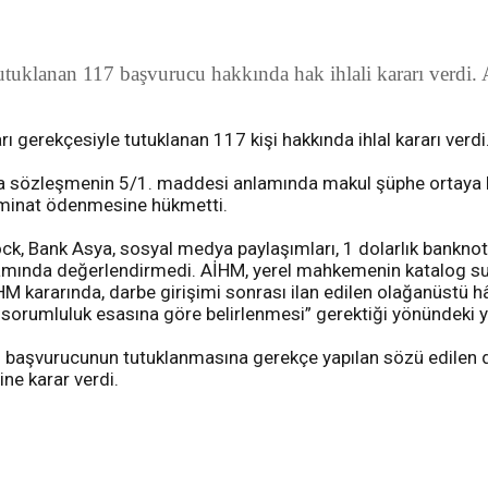
uklanan 117 başvurucu hakkında hak ihlali kararı verdi. 
 gerekçesiyle tutuklanan 117 kişi hakkında ihlal kararı verdi
a sözleşmenin 5/1. maddesi anlamında makul şüphe ortaya ko
tazminat ödenmesine hükmetti.
Lock, Bank Asya, sosyal medya paylaşımları, 1 dolarlık bankno
amında değerlendirmedi. AİHM, yerel mahkemenin katalog suçlar
HM kararında, darbe girişimi sonrası ilan edilen olağanüstü h
sorumluluk esasına göre belirlenmesi” gerektiği yönündeki ye
 başvurucunun tutuklanmasına gerekçe yapılan sözü edilen de
ine karar verdi.