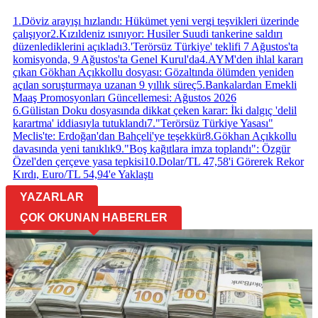
1
.
Döviz arayışı hızlandı: Hükümet yeni vergi teşvikleri üzerinde
çalışıyor
2
.
Kızıldeniz ısınıyor: Husiler Suudi tankerine saldırı
düzenlediklerini açıkladı
3
.
'Terörsüz Türkiye' teklifi 7 Ağustos'ta
komisyonda, 9 Ağustos'ta Genel Kurul'da
4
.
AYM'den ihlal kararı
çıkan Gökhan Açıkkollu dosyası: Gözaltında ölümden yeniden
açılan soruşturmaya uzanan 9 yıllık süreç
5
.
Bankalardan Emekli
Maaş Promosyonları Güncellemesi: Ağustos 2026
6
.
Gülistan Doku dosyasında dikkat çeken karar: İki dalgıç 'delil
karartma' iddiasıyla tutuklandı
7
.
"Terörsüz Türkiye Yasası"
Meclis'te: Erdoğan'dan Bahçeli'ye teşekkür
8
.
Gökhan Açıkkollu
davasında yeni tanıklık
9
.
"Boş kağıtlara imza toplandı": Özgür
Özel'den çerçeve yasa tepkisi
10
.
Dolar/TL 47,58'i Görerek Rekor
Kırdı, Euro/TL 54,94'e Yaklaştı
YAZARLAR
ÇOK OKUNAN HABERLER