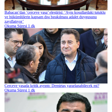
Babacan’dan ‘çerçeve yasa’ eleştirisi: ‘Aynı koşullardaki tutuklu
ve hükümlülerin kapsam dışı bırakılması adalet duygusunu
zayıflatıyor’
Okuma Süresi 1 dk
Çerçeve yasada kritik ayrıntı: Demirtaş yararlanabilecek mi?
Okuma Süresi 1 dk