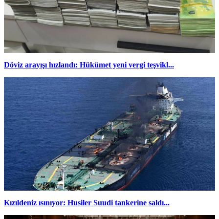
Döviz arayışı hızlandı: Hükümet yeni vergi teşvikl...
Kızıldeniz ısınıyor: Husiler Suudi tankerine saldı...