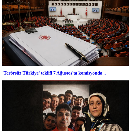
'Terörsüz Türkiye' teklifi 7 Ağustos'ta komisyonda...