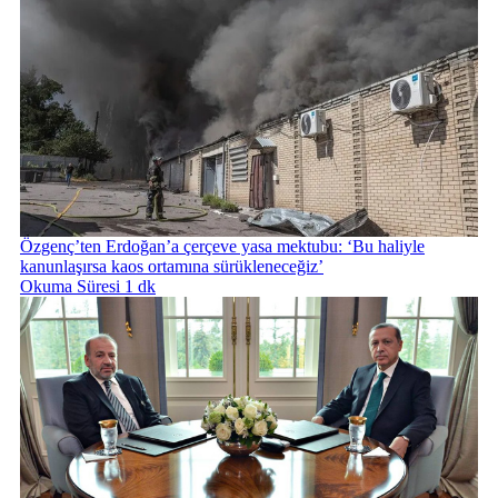
Özgenç’ten Erdoğan’a çerçeve yasa mektubu: ‘Bu haliyle
kanunlaşırsa kaos ortamına sürükleneceğiz’
Okuma Süresi 1 dk