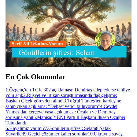
En Çok Okunanlar
1
.
Özgenç'ten TCK 302 açıklaması: Demirtaş talep ederse tahliye
yolu açık
2
.
Rüşvet ve irtikap soruşturmasında flaş gelişme:
Başkan Çiçek görevden alındı
3
.
Tuğrul Türkeş'ten kardeşine
sahip çıkan açıklama: "Dehşet verici buluyorum"
4
.
Cevdet
Yılmaz'dan çerçeve yasa açıklaması: Öcalan ve Demirtaş
sorusuna yanıt
5
.
Manisa: YENİ Parti İl Başkanı İlksen Özalper
Tutuklandı
6
.
Hayalimiz var mı?
7
.
Gönüllerin şifresi: Selam
8
.
Şafak
Süvarileri
9
.
Geçici çözümler kalıcı sorunlar
10
.
Ukrayna savaşı