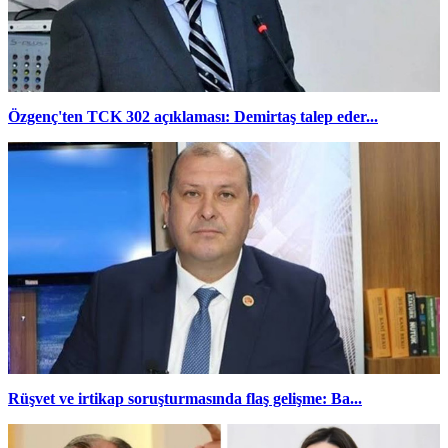
Özgenç'ten TCK 302 açıklaması: Demirtaş talep eder...
Rüşvet ve irtikap soruşturmasında flaş gelişme: Ba...