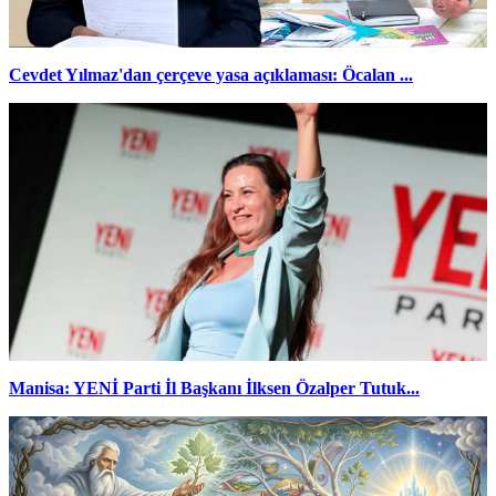
Cevdet Yılmaz'dan çerçeve yasa açıklaması: Öcalan ...
Manisa: YENİ Parti İl Başkanı İlksen Özalper Tutuk...