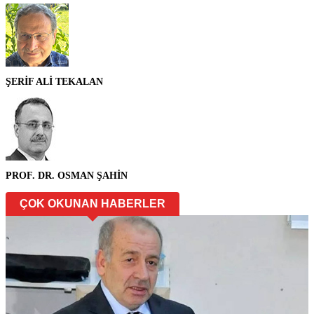
ŞERİF ALİ TEKALAN
PROF. DR. OSMAN ŞAHİN
ÇOK OKUNAN HABERLER