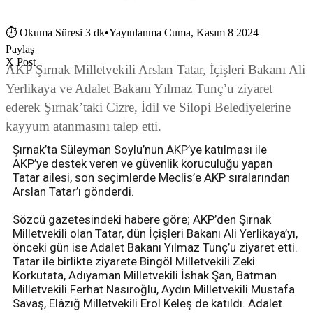
⏱
Okuma Süresi 3 dk
•
Yayınlanma Cuma, Kasım 8 2024
Paylaş
X Post
AKP Şırnak Milletvekili Arslan Tatar, İçişleri Bakanı Ali
Yerlikaya ve Adalet Bakanı Yılmaz Tunç’u ziyaret
ederek Şırnak’taki Cizre, İdil ve Silopi Belediyelerine
kayyum atanmasını talep etti.
Şırnak’ta Süleyman Soylu’nun AKP’ye katılması ile
AKP’ye destek veren ve güvenlik koruculuğu yapan
Tatar ailesi, son seçimlerde Meclis’e AKP sıralarından
Arslan Tatar’ı gönderdi.
Sözcü gazetesindeki habere göre; AKP’den Şırnak
Milletvekili olan Tatar, dün İçişleri Bakanı Ali Yerlikaya’yı,
önceki gün ise Adalet Bakanı Yılmaz Tunç’u ziyaret etti.
Tatar ile birlikte ziyarete Bingöl Milletvekili Zeki
Korkutata, Adıyaman Milletvekili İshak Şan, Batman
Milletvekili Ferhat Nasıroğlu, Aydın Milletvekili Mustafa
Savaş, Elâzığ Milletvekili Erol Keleş de katıldı. Adalet