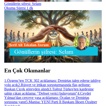
Gönüllerin şifresi: Selam
Okuma Süresi 1 dk
En Çok Okunanlar
1
.
Özgenç'ten TCK 302 açıklaması: Demirtaş talep ederse tahliye
yolu açık
2
.
Rüşvet ve irtikap soruşturmasında flaş gelişme:
Başkan Çiçek görevden alındı
3
.
Tuğrul Türkeş'ten kardeşine
sahip çıkan açıklama: "Dehşet verici buluyorum"
4
.
Cevdet
Yılmaz'dan çerçeve yasa açıklaması: Öcalan ve Demirtaş
sorusuna yanıt
5
.
Manisa: YENİ Parti İl Başkanı İlksen Özalper