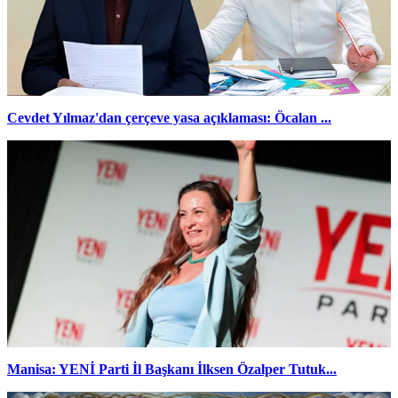
Cevdet Yılmaz'dan çerçeve yasa açıklaması: Öcalan ...
Manisa: YENİ Parti İl Başkanı İlksen Özalper Tutuk...