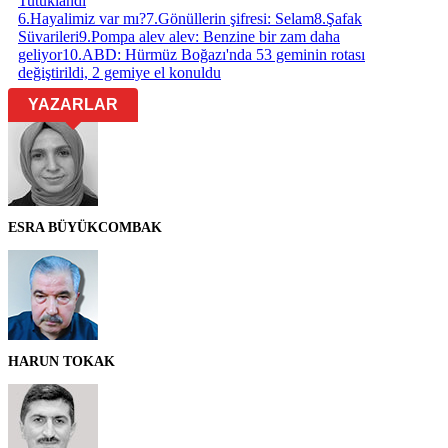
Tutuklandı
6
.
Hayalimiz var mı?
7
.
Gönüllerin şifresi: Selam
8
.
Şafak
Süvarileri
9
.
Pompa alev alev: Benzine bir zam daha
geliyor
10
.
ABD: Hürmüz Boğazı'nda 53 geminin rotası
değiştirildi, 2 gemiye el konuldu
YAZARLAR
ESRA BÜYÜKCOMBAK
HARUN TOKAK