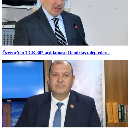
Özgenç'ten TCK 302 açıklaması: Demirtaş talep eder...