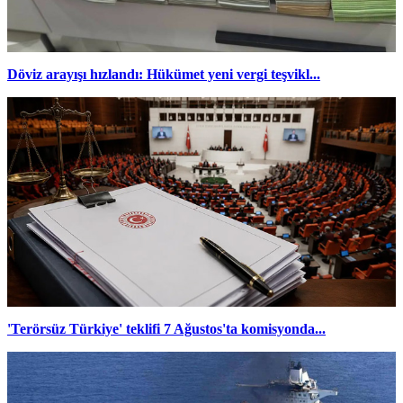
Döviz arayışı hızlandı: Hükümet yeni vergi teşvikl...
'Terörsüz Türkiye' teklifi 7 Ağustos'ta komisyonda...