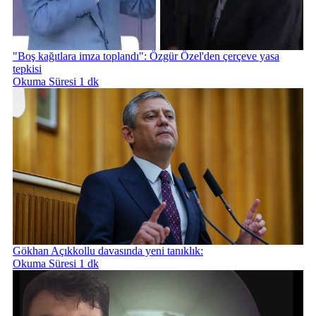
"Boş kağıtlara imza toplandı": Özgür Özel'den çerçeve yasa
tepkisi
Okuma Süresi 1 dk
Gökhan Açıkkollu davasında yeni tanıklık:
Okuma Süresi 1 dk