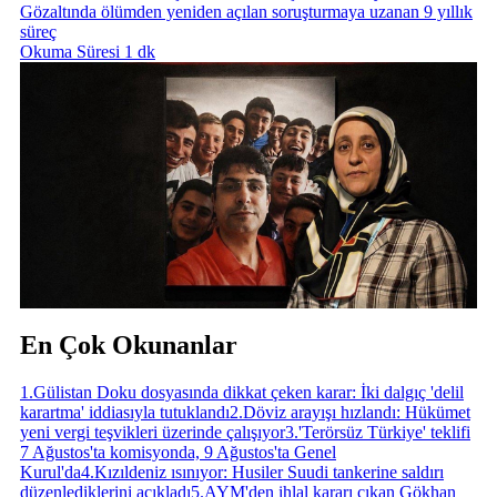
Gözaltında ölümden yeniden açılan soruşturmaya uzanan 9 yıllık
süreç
Okuma Süresi 1 dk
En Çok Okunanlar
1
.
Gülistan Doku dosyasında dikkat çeken karar: İki dalgıç 'delil
karartma' iddiasıyla tutuklandı
2
.
Döviz arayışı hızlandı: Hükümet
yeni vergi teşvikleri üzerinde çalışıyor
3
.
'Terörsüz Türkiye' teklifi
7 Ağustos'ta komisyonda, 9 Ağustos'ta Genel
Kurul'da
4
.
Kızıldeniz ısınıyor: Husiler Suudi tankerine saldırı
düzenlediklerini açıkladı
5
.
AYM'den ihlal kararı çıkan Gökhan