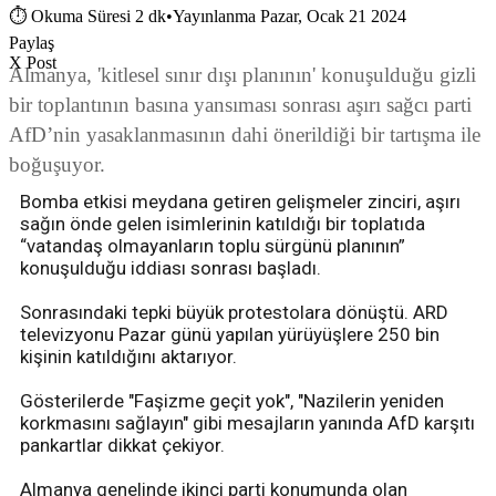
⏱
Okuma Süresi 2 dk
•
Yayınlanma Pazar, Ocak 21 2024
Paylaş
X Post
Almanya, 'kitlesel sınır dışı planının' konuşulduğu gizli
bir toplantının basına yansıması sonrası aşırı sağcı parti
AfD’nin yasaklanmasının dahi önerildiği bir tartışma ile
boğuşuyor.
Bomba etkisi meydana getiren gelişmeler zinciri, aşırı
sağın önde gelen isimlerinin katıldığı bir toplatıda
“vatandaş olmayanların toplu sürgünü planının”
konuşulduğu iddiası sonrası başladı.
Sonrasındaki tepki büyük protestolara dönüştü. ARD
televizyonu Pazar günü yapılan yürüyüşlere 250 bin
kişinin katıldığını aktarıyor.
Gösterilerde "Faşizme geçit yok", "Nazilerin yeniden
korkmasını sağlayın" gibi mesajların yanında AfD karşıtı
pankartlar dikkat çekiyor.
Almanya genelinde ikinci parti konumunda olan