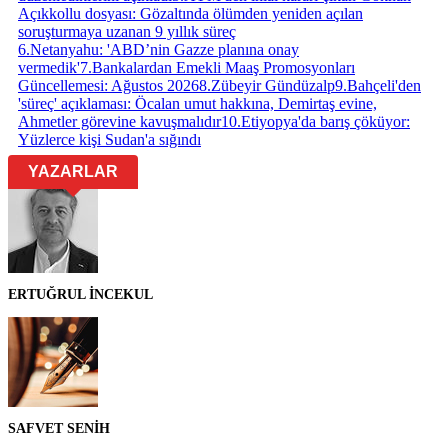
Açıkkollu dosyası: Gözaltında ölümden yeniden açılan
soruşturmaya uzanan 9 yıllık süreç
6
.
Netanyahu: 'ABD’nin Gazze planına onay
vermedik'
7
.
Bankalardan Emekli Maaş Promosyonları
Güncellemesi: Ağustos 2026
8
.
Zübeyir Gündüzalp
9
.
Bahçeli'den
'süreç' açıklaması: Öcalan umut hakkına, Demirtaş evine,
Ahmetler görevine kavuşmalıdır
10
.
Etiyopya'da barış çöküyor:
Yüzlerce kişi Sudan'a sığındı
YAZARLAR
ERTUĞRUL İNCEKUL
SAFVET SENİH