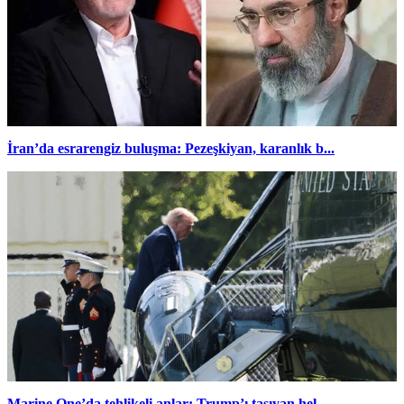
İran’da esrarengiz buluşma: Pezeşkiyan, karanlık b...
Marine One’da tehlikeli anlar: Trump’ı taşıyan hel...