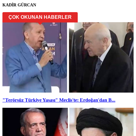
KADİR GÜRCAN
ÇOK OKUNAN HABERLER
"Terörsüz Türkiye Yasası" Meclis'te: Erdoğan'dan B...