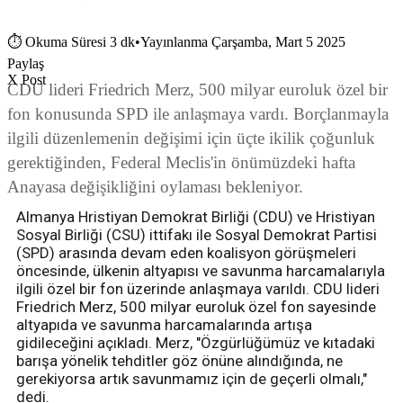
⏱
Okuma Süresi 3 dk
•
Yayınlanma Çarşamba, Mart 5 2025
Paylaş
X Post
CDU lideri Friedrich Merz, 500 milyar euroluk özel bir
fon konusunda SPD ile anlaşmaya vardı. Borçlanmayla
ilgili düzenlemenin değişimi için üçte ikilik çoğunluk
gerektiğinden, Federal Meclis'in önümüzdeki hafta
Anayasa değişikliğini oylaması bekleniyor.
Almanya Hristiyan Demokrat Birliği (CDU) ve Hristiyan
Sosyal Birliği (CSU) ittifakı ile Sosyal Demokrat Partisi
(SPD) arasında devam eden koalisyon görüşmeleri
öncesinde, ülkenin altyapısı ve savunma harcamalarıyla
ilgili özel bir fon üzerinde anlaşmaya varıldı. CDU lideri
Friedrich Merz, 500 milyar euroluk özel fon sayesinde
altyapıda ve savunma harcamalarında artışa
gidileceğini açıkladı. Merz, "Özgürlüğümüz ve kıtadaki
barışa yönelik tehditler göz önüne alındığında, ne
gerekiyorsa artık savunmamız için de geçerli olmalı,"
dedi.