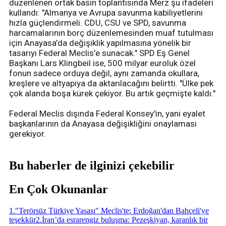
düzenlenen ortak basın toplantısında Merz şu ifadeleri
kullandı: "Almanya ve Avrupa savunma kabiliyetlerini
hızla güçlendirmeli. CDU, CSU ve SPD, savunma
harcamalarının borç düzenlemesinden muaf tutulması
için Anayasa'da değişiklik yapılmasına yönelik bir
tasarıyı Federal Meclis'e sunacak." SPD Eş Genel
Başkanı Lars Klingbeil ise, 500 milyar euroluk özel
fonun sadece orduya değil, aynı zamanda okullara,
kreşlere ve altyapıya da aktarılacağını belirtti. "Ülke pek
çok alanda boşa kürek çekiyor. Bu artık geçmişte kaldı."
Federal Meclis dışında Federal Konsey'in, yani eyalet
başkanlarının da Anayasa değişikliğini onaylaması
gerekiyor.
Bu haberler de ilginizi çekebilir
En Çok Okunanlar
1
.
"Terörsüz Türkiye Yasası" Meclis'te: Erdoğan'dan Bahçeli'ye
teşekkür
2
.
İran’da esrarengiz buluşma: Pezeşkiyan, karanlık bir