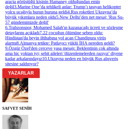
araçta görüştüğü kişinin Hamaney olduğundan emin
değil
3
.
Marine One’da tehlikeli anlar: Trump’ı taşıyan helikopter
yolcu uçağıyla burun buruna geldi
4
.
Rus roketleri Ukrayna’da
büyük yıkımlara neden oldu
5
.
New Delhi’den net mesaj: 'Rus Su-
57 gündemimizde değil'
6
.
Trabzonspor, Mohamed Salah'ın kazanacağı ücreti ve sözleşme
detaylarını açıkladı
7
.
22 çocuğun ölümüne sebep oldu:
Hindistan'da beyin iltihabına yol açan Chandipura virüs
alarmı
8
.
Almanya tetikte: Patlayıcı yüklü İHA nereden geldi?
9
.
Özgür Özel'den çerçeve yasa mesajı: Beklentinin çok altında
ama hiç yoktan iyi; şehit aileleri 'düzenlemelerden razıyız' diyene
kadar arkalarındayız
10
.
Ukrayna neden en büyük Rus alışveriş
sitesine saldırıyor?
YAZARLAR
SAFVET SENİH