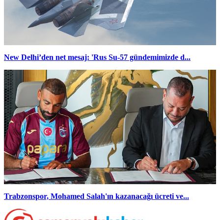
New Delhi’den net mesaj: 'Rus Su-57 gündemimizde d...
Trabzonspor, Mohamed Salah'ın kazanacağı ücreti ve...