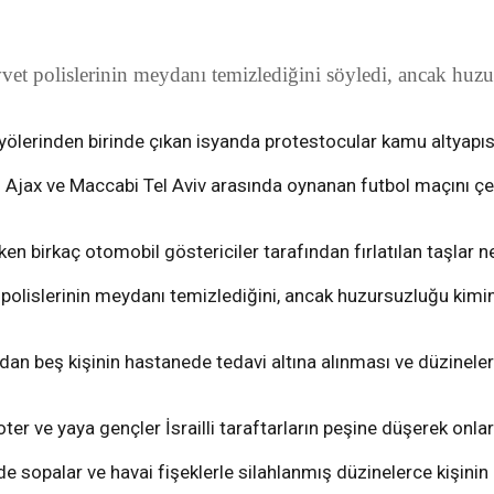
et polislerinin meydanı temizlediğini söyledi, ancak huzur
lerinden birinde çıkan isyanda protestocular kamu altyapısın
jax ve Maccabi Tel Aviv arasında oynanan futbol maçını çev
ken birkaç otomobil göstericiler tarafından fırlatılan taşlar 
olislerinin meydanı temizlediğini, ancak huzursuzluğu kimin ba
 beş kişinin hastanede tedavi altına alınması ve düzinelerc
ve yaya gençler İsrailli taraftarların peşine düşerek onları
e sopalar ve havai fişeklerle silahlanmış düzinelerce kişinin 