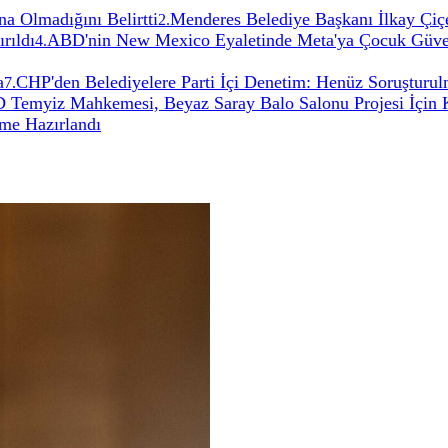
a Olmadığını Belirtti
Menderes Belediye Başkanı İlkay Çiçe
2
.
rıldı
ABD'nin New Mexico Eyaletinde Meta'ya Çocuk Güvenl
4
.
a
CHP'den Belediyelere Parti İçi Denetim: Henüz Soruştur
7
.
Temyiz Mahkemesi, Beyaz Saray Balo Salonu Projesi İçin K
ame Hazırlandı