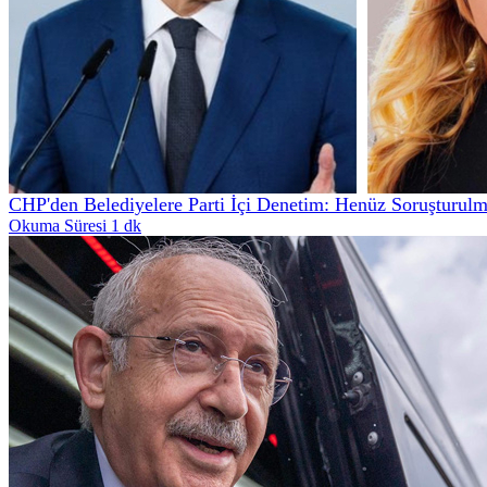
CHP'den Belediyelere Parti İçi Denetim: Henüz Soruşturul
Okuma Süresi 1 dk