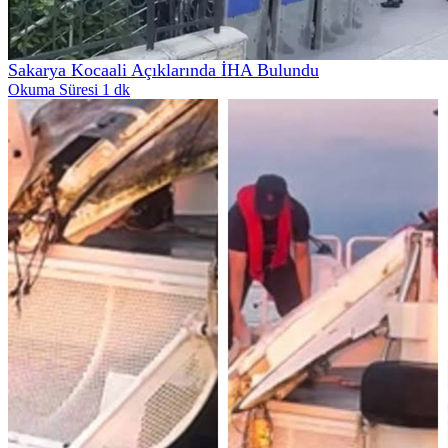
Sakarya Kocaali Açıklarında İHA Bulundu
Okuma Süresi 1 dk