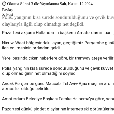
⏱
Okuma Süresi 3 dk
•
Yayınlanma Salı, Kasım 12 2024
Paylaş
X Post
Polis, yangının kısa sürede söndürüldüğünü ve çevik kuvv
olaylarıyla ilgili olup olmadığı net değildi.
Pazartesi akşamı Hollanda'nın başkenti Amsterdam'ın banliyö
Nieuw-West bölgesindeki isyan, geçtiğimiz Perşembe günü A
ilan edilmesinin ardından geldi.
Yerel basında çıkan haberlere göre, bir tramvay ateşe verilir
Polis, yangının kısa sürede söndürüldüğünü ve çevik kuvvet p
olup olmadığının net olmadığını söyledi.
Ancak Perşembe günü Maccabi Tel Aviv-Ajax maçının ardından
atmosfer olduğu belirtildi.
Amsterdam Belediye Başkanı Femke Halsema'ya göre, scooter 
Pazartesi günkü şiddet olaylarının internetteki görüntülerind