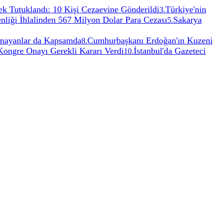
k Tutuklandı: 10 Kişi Cezaevine Gönderildi
Türkiye'nin
3
.
iği İhlalinden 567 Milyon Dolar Para Cezası
Sakarya
5
.
ulmayanlar da Kapsamda
Cumhurbaşkanı Erdoğan'ın Kuzeni
8
.
ongre Onayı Gerekli Kararı Verdi
İstanbul'da Gazeteci
10
.