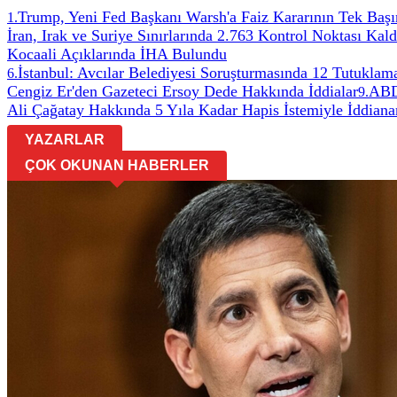
Trump, Yeni Fed Başkanı Warsh'a Faiz Kararının Tek Başın
1
.
İran, Irak ve Suriye Sınırlarında 2.763 Kontrol Noktası Kaldı
Kocaali Açıklarında İHA Bulundu
İstanbul: Avcılar Belediyesi Soruşturmasında 12 Tutuklam
6
.
Cengiz Er'den Gazeteci Ersoy Dede Hakkında İddialar
ABD 
9
.
Ali Çağatay Hakkında 5 Yıla Kadar Hapis İstemiyle İddian
YAZARLAR
ÇOK OKUNAN HABERLER