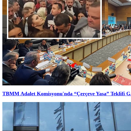
TBMM Adalet Komisyonu'nda “Çerçeve Yasa” Teklifi G.