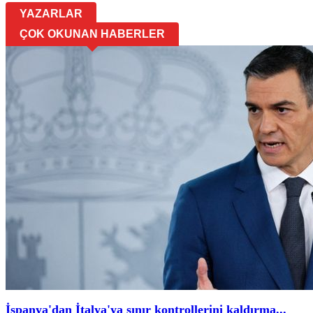
YAZARLAR
ÇOK OKUNAN HABERLER
İspanya'dan İtalya'ya sınır kontrollerini kaldırma...