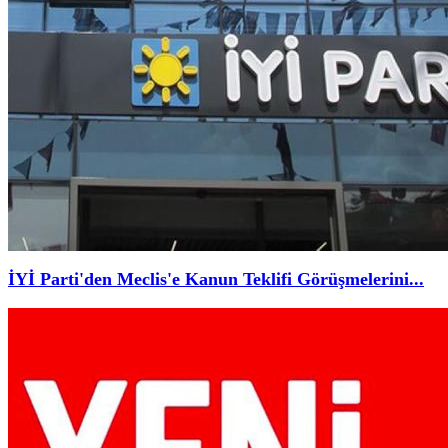
İYİ Parti'den Meclis'e Kanun Teklifi Görüşmelerini...