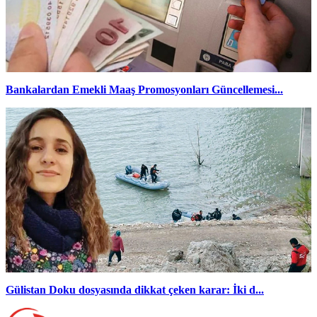
Bankalardan Emekli Maaş Promosyonları Güncellemesi...
Gülistan Doku dosyasında dikkat çeken karar: İki d...