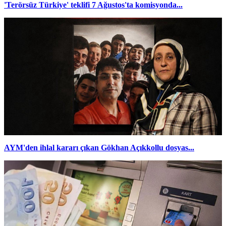
'Terörsüz Türkiye' teklifi 7 Ağustos'ta komisyonda...
AYM'den ihlal kararı çıkan Gökhan Açıkkollu dosyas...