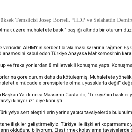
Yüksek Temsilcisi Josep Borrell. “HDP ve Selahattin Demirt
lmak üzere muhalefete baskı” başlığı altında bir oturum düz
işe vericidir. AİHM’nin serbest bırakılması kararına rağmen 
ddianamesini kabul eden Türkiye Anayasa Mahkemesi’nin kararı
p ve fraksiyonlardan 8 milletvekili konuşma yaptı. Konuşmacıl
aporlarına göre durum daha da kötüleşmiş. Muhalefete yönelik 
efetle mücadele prensiplerle olmalı, yasaklarla değil” değ
şkan Yardımcısı Massimo Castaldo, “Türkiye’nin baskıcı yöne
ra’yı kınıyoruz” diye konuştu.
kiye’ye sert eleştirilerin yerine yapıcı tavsiyelerde bulunulma
ne ilişkiler geliştirmeliyiz. Türkiye ile ilişkileri koparma
arın olduğunu biliyorum. Eleştirmek kolay ama tavsiyelerde 