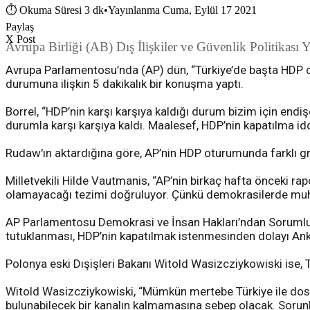
⏱
Okuma Süresi 3 dk
•
Yayınlanma Cuma, Eylül 17 2021
Paylaş
X Post
Avrupa Birliği (AB) Dış İlişkiler ve Güvenlik Politikası 
Avrupa Parlamentosu’nda (AP) dün, “Türkiye’de başta HDP o
durumuna ilişkin 5 dakikalık bir konuşma yaptı.
Borrel, “HDP’nin karşı karşıya kaldığı durum bizim için end
durumla karşı karşıya kaldı. Maalesef, HDP’nin kapatılma i
Rudaw'ın aktardığına göre, AP’nin HDP oturumunda farklı gru
Milletvekili Hilde Vautmanis, “AP’nin birkaç hafta önceki r
olamayacağı tezimi doğruluyor. Çünkü demokrasilerde muhal
AP Parlamentosu Demokrasi ve İnsan Hakları’ndan Sorumlu Ba
tutuklanması, HDP’nin kapatılmak istenmesinden dolayı Anka
Polonya eski Dışişleri Bakanı Witold Wasizcziykowiski ise, Tür
Witold Wasizcziykowiski, “Mümkün mertebe Türkiye ile dosta
bulunabilecek bir kanalın kalmamasına sebep olacak. Sorunl