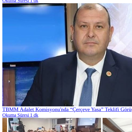
Okuma Süresi 1 dk
TBMM Adalet Komisyonu'nda “Çerçeve Yasa” Teklifi Görüş
Okuma Süresi 1 dk