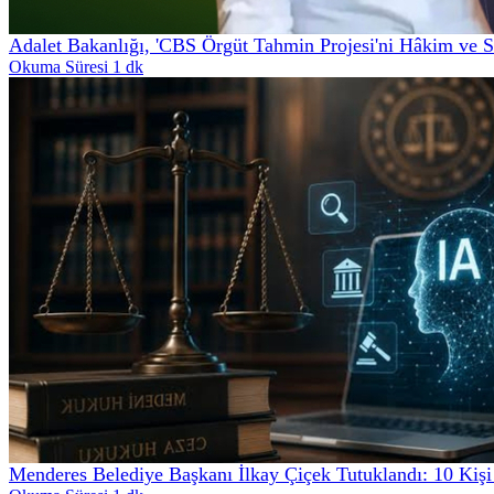
Adalet Bakanlığı, 'CBS Örgüt Tahmin Projesi'ni Hâkim ve 
Okuma Süresi 1 dk
Menderes Belediye Başkanı İlkay Çiçek Tutuklandı: 10 Kişi