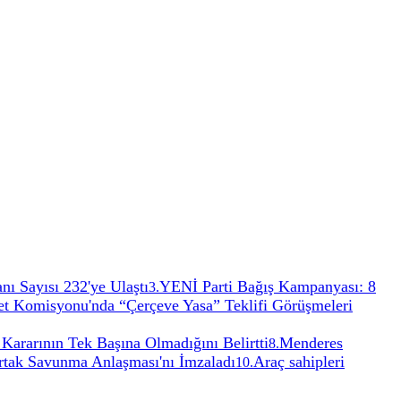
nı Sayısı 232'ye Ulaştı
YENİ Parti Bağış Kampanyası: 8
3
.
 Komisyonu'nda “Çerçeve Yasa” Teklifi Görüşmeleri
Kararının Tek Başına Olmadığını Belirtti
Menderes
8
.
rtak Savunma Anlaşması'nı İmzaladı
Araç sahipleri
10
.