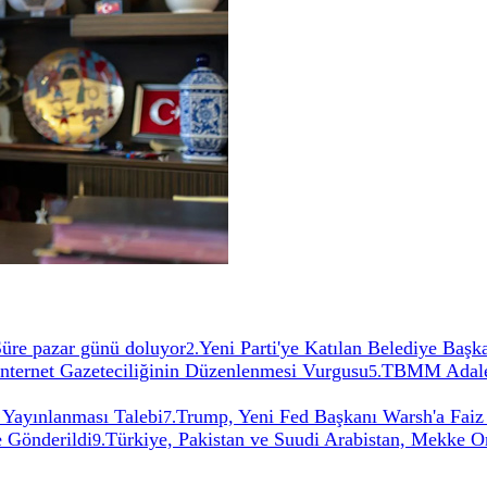
 Süre pazar günü doluyor
Yeni Parti'ye Katılan Belediye Başka
2
.
İnternet Gazeteciliğinin Düzenlenmesi Vurgusu
TBMM Adalet
5
.
 Yayınlanması Talebi
Trump, Yeni Fed Başkanı Warsh'a Faiz 
7
.
e Gönderildi
Türkiye, Pakistan ve Suudi Arabistan, Mekke O
9
.