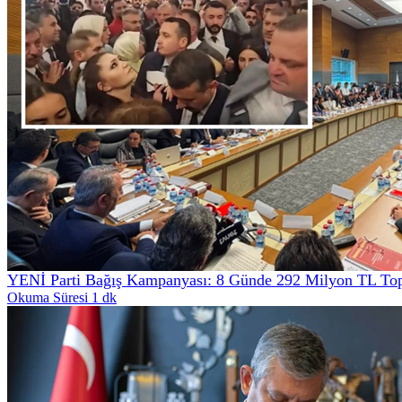
YENİ Parti Bağış Kampanyası: 8 Günde 292 Milyon TL Top
Okuma Süresi 1 dk