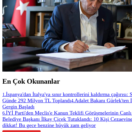
En Çok Okunanlar
İspanya'dan İtalya'ya sınır kontrollerini kaldırma çağırısı:
1
.
Günde 292 Milyon TL Toplandı
Adalet Bakanı Gürlek'ten 
4
.
Gergin Başladı
İYİ Parti'den Meclis'e Kanun Teklifi Görüşmelerinin Canlı
6
.
Belediye Başkanı İlkay Çiçek Tutuklandı: 10 Kişi Cezaevin
dikkat! Bu gece benzine büyük zam geliyor