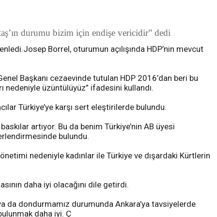
aş’ın durumu bizim için endişe vericidir” dedi
enledi.Josep Borrel, oturumun açılışında HDP’nin mevcut
Eş Genel Başkanı cezaevinde tutulan HDP 2016’dan beri bu
 nedeniyle üzüntülüyüz” ifadesini kullandı.
ar Türkiye’ye karşı sert eleştirilerde bulundu.
baskılar artıyor. Bu da benim Türkiye’nin AB üyesi
erlendirmesinde bulundu.
timi nedeniyle kadınlar ile Türkiye ve dışardaki Kürtlerin
sının daha iyi olacağını dile getirdi.
mız ya da dondurmamız durumunda Ankara’ya tavsiyelerde
bulunmak daha iyi. Ç