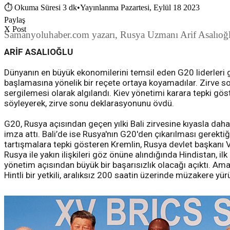
⏱
Okuma Süresi 3 dk
•
Yayınlanma Pazartesi, Eylül 18 2023
Paylaş
X Post
Samanyoluhaber.com yazarı, Rusya Uzmanı Arif Asalıoğl
ARİF ASALIOĞLU
Dünyanın en büyük ekonomilerini temsil eden G20 liderleri
başlamasına yönelik bir reçete ortaya koyamadılar. Zirve son
sergilemesi olarak algılandı. Kiev yönetimi karara tepki gö
söyleyerek, zirve sonu deklarasyonunu övdü.
G20, Rusya açısından geçen yılki Bali zirvesine kıyasla daha
imza attı. Bali’de ise Rusya'nın G20'den çıkarılması gerektiğ
tartışmalara tepki gösteren Kremlin, Rusya devlet başkanı V
Rusya ile yakın ilişkileri göz önüne alındığında Hindistan, 
yönetim açısından büyük bir başarısızlık olacağı açıktı. Ama
Hintli bir yetkili, aralıksız 200 saatin üzerinde müzakere yür