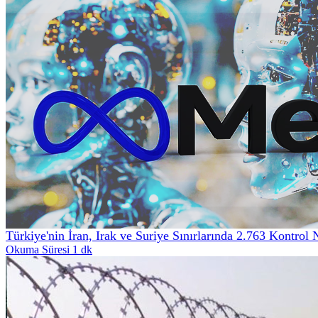
Türkiye'nin İran, Irak ve Suriye Sınırlarında 2.763 Kontrol 
Okuma Süresi 1 dk