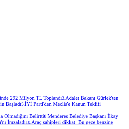
ünde 292 Milyon TL Toplandı
Adalet Bakanı Gürlek'ten
3
.
in Başladı
İYİ Parti'den Meclis'e Kanun Teklifi
5
.
a Olmadığını Belirtti
Menderes Belediye Başkanı İlkay
8
.
'nı İmzaladı
Araç sahipleri dikkat! Bu gece benzine
10
.