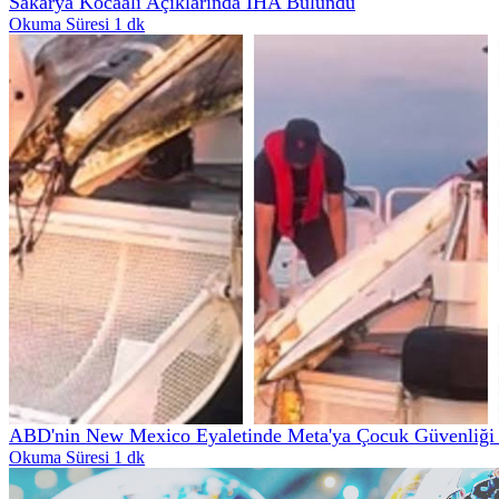
Sakarya Kocaali Açıklarında İHA Bulundu
Okuma Süresi 1 dk
ABD'nin New Mexico Eyaletinde Meta'ya Çocuk Güvenliği İ
Okuma Süresi 1 dk