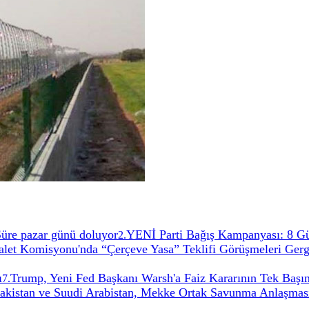
 Süre pazar günü doluyor
YENİ Parti Bağış Kampanyası: 8 G
2
.
t Komisyonu'nda “Çerçeve Yasa” Teklifi Görüşmeleri Gerg
ı
Trump, Yeni Fed Başkanı Warsh'a Faiz Kararının Tek Başın
7
.
Pakistan ve Suudi Arabistan, Mekke Ortak Savunma Anlaşması