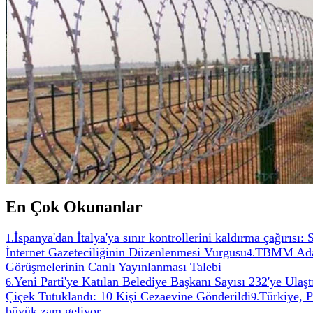
En Çok Okunanlar
İspanya'dan İtalya'ya sınır kontrollerini kaldırma çağırısı:
1
.
İnternet Gazeteciliğinin Düzenlenmesi Vurgusu
TBMM Adale
4
.
Görüşmelerinin Canlı Yayınlanması Talebi
Yeni Parti'ye Katılan Belediye Başkanı Sayısı 232'ye Ulaşt
6
.
Çiçek Tutuklandı: 10 Kişi Cezaevine Gönderildi
Türkiye, 
9
.
büyük zam geliyor