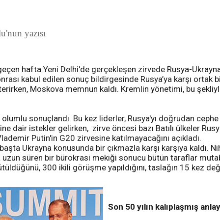
u'nun yazısı
 geçen hafta Yeni Delhi'de gerçekleşen zirvede Rusya-Ukray
rası kabul edilen sonuç bildirgesinde Rusya’ya karşı ortak bi
sterirken, Moskova memnun kaldı. Kremlin yönetimi, bu şekliyl
 olumlu sonuçlandı. Bu kez liderler, Rusya'yı doğrudan cephe a
ine dair istekler gelirken, zirve öncesi bazı Batılı ülkeler Ru
lademir Putin'in G20 zirvesine katılmayacağını açıkladı.
ilk başta Ukrayna konusunda bir çıkmazla karşı karşıya kaldı.
 uzun süren bir bürokrasi mekiği sonucu bütün taraflar mutabık
ütüldüğünü, 300 ikili görüşme yapıldığını, taslağın 15 kez deği
Son 50 yılın kalıplaşmış anlay