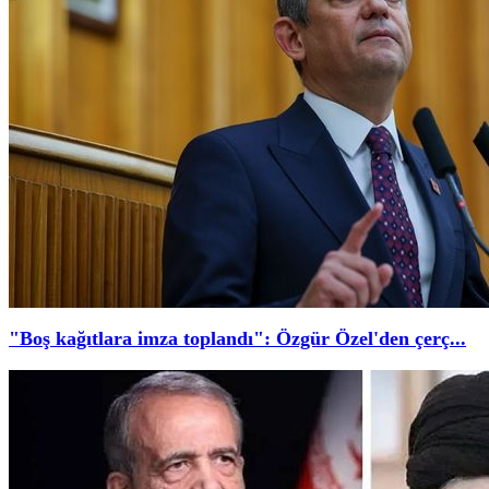
"Boş kağıtlara imza toplandı": Özgür Özel'den çerç...