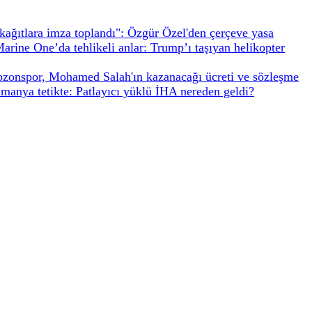
kağıtlara imza toplandı": Özgür Özel'den çerçeve yasa
arine One’da tehlikeli anlar: Trump’ı taşıyan helikopter
bzonspor, Mohamed Salah'ın kazanacağı ücreti ve sözleşme
manya tetikte: Patlayıcı yüklü İHA nereden geldi?