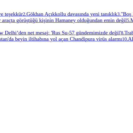
ye teşekkür
Gökhan Açıkkollu davasında yeni tanıklık
"Boş 
2
.
3
.
ir araçta görüştüğü kişinin Hamaney olduğundan emin değil
M
5
.
w Delhi’den net mesaj: 'Rus Su-57 gündemimizde değil'
Tra
8
.
an'da beyin iltihabına yol açan Chandipura virüs alarmı
Al
10
.