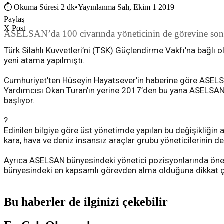
⏱
Okuma Süresi 2 dk
•
Yayınlanma Salı, Ekim 1 2019
Paylaş
X Post
ASELSAN’da 100 civarında yöneticinin de görevine son 
Türk Silahlı Kuvvetleri’ni (TSK) Güçlendirme Vakfı’na bağlı
yeni atama yapılmıştı.
Cumhuriyet'ten Hüseyin Hayatsever'in haberine göre ASEL
Yardımcısı Okan Turan’ın yerine 2017’den bu yana ASELSAN
başlıyor.
?
Edinilen bilgiye göre üst yönetimde yapılan bu değişikliğin 
kara, hava ve deniz insansız araçlar grubu yöneticilerinin de y
Ayrıca ASELSAN bünyesindeki yönetici pozisyonlarında öne
bünyesindeki en kapsamlı görevden alma olduğuna dikkat çe
Bu haberler de ilginizi çekebilir