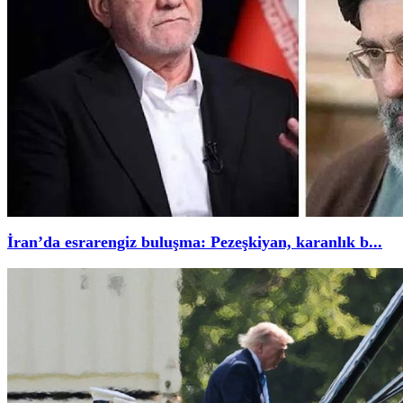
İran’da esrarengiz buluşma: Pezeşkiyan, karanlık b...