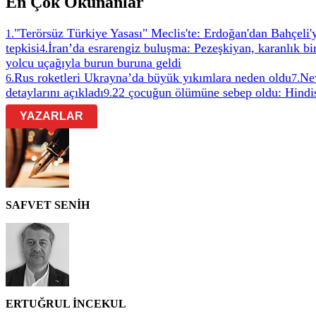
En Çok Okunanlar
"Terörsüz Türkiye Yasası" Meclis'te: Erdoğan'dan Bahçeli'
1
.
tepkisi
İran’da esrarengiz buluşma: Pezeşkiyan, karanlık b
4
.
yolcu uçağıyla burun buruna geldi
Rus roketleri Ukrayna’da büyük yıkımlara neden oldu
Ne
6
.
7
.
detaylarını açıkladı
22 çocuğun ölümüne sebep oldu: Hindist
9
.
YAZARLAR
SAFVET SENİH
ERTUĞRUL İNCEKUL