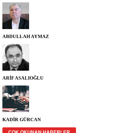
ABDULLAH AYMAZ
ARİF ASALIOĞLU
KADİR GÜRCAN
ÇOK OKUNAN HABERLER