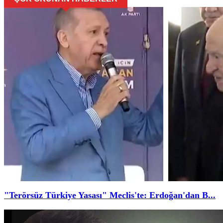
"Terörsüz Türkiye Yasası" Meclis'te: Erdoğan'dan B...