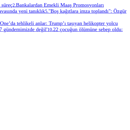
 süreç
Bankalardan Emekli Maaş Promosyonları
2
.
vasında yeni tanıklık
"Boş kağıtlara imza toplandı": Özgür
5
.
One’da tehlikeli anlar: Trump’ı taşıyan helikopter yolcu
7 gündemimizde değil'
22 çocuğun ölümüne sebep oldu:
10
.