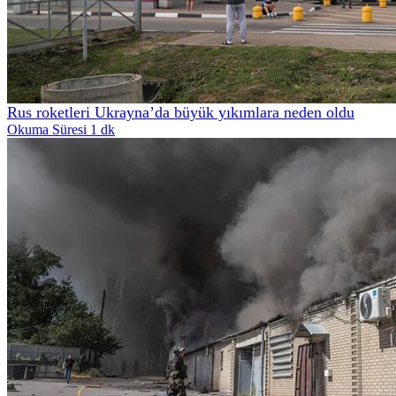
Rus roketleri Ukrayna’da büyük yıkımlara neden oldu
Okuma Süresi 1 dk