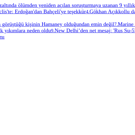
altında ölümden yeniden açılan soruşturmaya uzanan 9 yıllık
lis'te: Erdoğan'dan Bahçeli'ye teşekkür
Gökhan Açıkkollu da
4
.
çta görüştüğü kişinin Hamaney olduğundan emin değil
Marine 
7
.
k yıkımlara neden oldu
New Delhi’den net mesaj: 'Rus Su-5
9
.
rmı