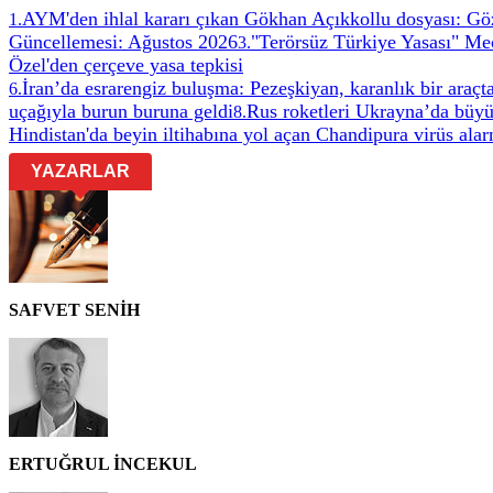
AYM'den ihlal kararı çıkan Gökhan Açıkkollu dosyası: Göz
1
.
Güncellemesi: Ağustos 2026
"Terörsüz Türkiye Yasası" Mec
3
.
Özel'den çerçeve yasa tepkisi
İran’da esrarengiz buluşma: Pezeşkiyan, karanlık bir ara
6
.
uçağıyla burun buruna geldi
Rus roketleri Ukrayna’da büyü
8
.
Hindistan'da beyin iltihabına yol açan Chandipura virüs ala
YAZARLAR
SAFVET SENİH
ERTUĞRUL İNCEKUL