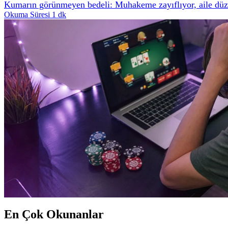
Kumarın görünmeyen bedeli: Muhakeme zayıflıyor, aile düze
Okuma Süresi 1 dk
En Çok Okunanlar