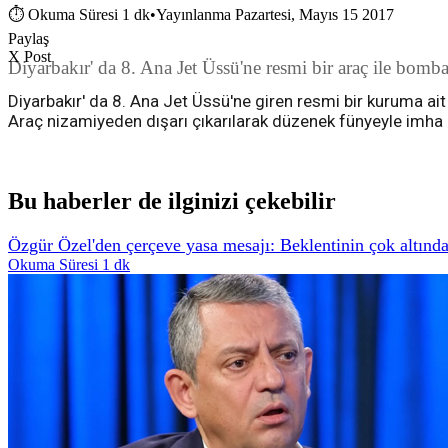
⏱
Okuma Süresi 1 dk
•
Yayınlanma Pazartesi, Mayıs 15 2017
Paylaş
X Post
Diyarbakır' da 8. Ana Jet Üssü'ne resmi bir araç ile bomba
Diyarbakır' da 8. Ana Jet Üssü'ne giren resmi bir kuruma ait
Araç nizamiyeden dışarı çıkarılarak düzenek fünyeyle imha edil
Bu haberler de ilginizi çekebilir
Özgür Özel'den çerçeve yasa mesajı: Beklentinin çok altında 
Okuma Süresi 1 dk