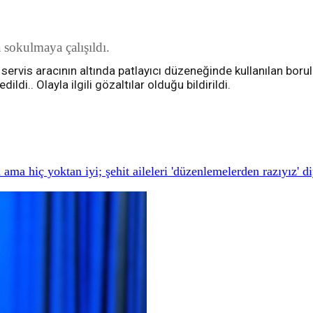
 sokulmaya çalışıldı.
 servis aracının altında patlayıcı düzeneğinde kullanılan bor
di.. Olayla ilgili gözaltılar olduğu bildirildi.
ama hiç yoktan iyi; şehit aileleri 'düzenlemelerden razıyız' d