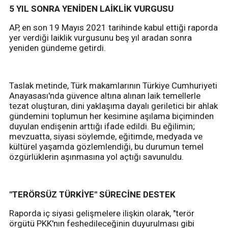
5 YIL SONRA YENİDEN LAİKLİK VURGUSU
AP, en son 19 Mayıs 2021 tarihinde kabul ettiği raporda
yer verdiği laiklik vurgusunu beş yıl aradan sonra
yeniden gündeme getirdi.
Taslak metinde, Türk makamlarının Türkiye Cumhuriyeti
Anayasası'nda güvence altına alınan laik temellerle
tezat oluşturan, dini yaklaşıma dayalı geriletici bir ahlak
gündemini toplumun her kesimine aşılama biçiminden
duyulan endişenin arttığı ifade edildi. Bu eğilimin;
mevzuatta, siyasi söylemde, eğitimde, medyada ve
kültürel yaşamda gözlemlendiği, bu durumun temel
özgürlüklerin aşınmasına yol açtığı savunuldu.
"TERÖRSÜZ TÜRKİYE" SÜRECİNE DESTEK
Raporda iç siyasi gelişmelere ilişkin olarak, "terör
örgütü PKK'nın feshedileceğinin duyurulması gibi