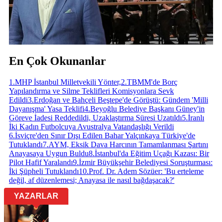
En Çok Okunanlar
1
.
MHP İstanbul Milletvekili Yönter,
2
.
TBMM'de Borç
Yapılandırma ve Silme Teklifleri Komisyonlara Sevk
Edildi
3
.
Erdoğan ve Bahçeli Beştepe'de Görüştü: Gündem 'Milli
Dayanışma' Yasa Teklifi
4
.
Beyoğlu Belediye Başkanı Güney'in
Göreve İadesi Reddedildi, Uzaklaştırma Süresi Uzatıldı
5
.
İranlı
İki Kadın Futbolcuya Avustralya Vatandaşlığı Verildi
6
.
İsviçre'den Sınır Dışı Edilen Bahar Yalçınkaya Türkiye'de
Tutuklandı
7
.
AYM, Eksik Dava Harcının Tamamlanması Şartını
Anayasaya Uygun Buldu
8
.
İstanbul'da Eğitim Uçağı Kazası: Bir
Pilot Hafif Yaralandı
9
.
İzmir Büyükşehir Belediyesi Soruşturması:
İki Şüpheli Tutuklandı
10
.
Prof. Dr. Adem Sözüer: 'Bu erteleme
değil, af düzenlemesi; Anayasa ile nasıl bağdaşacak?'
YAZARLAR