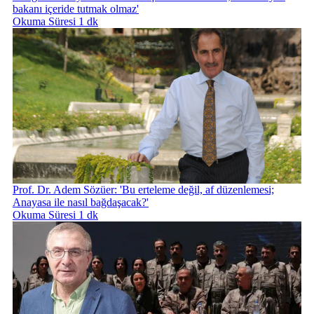
bakanı içeride tutmak olmaz'
Okuma Süresi 1 dk
Prof. Dr. Adem Sözüer: 'Bu erteleme değil, af düzenlemesi;
Anayasa ile nasıl bağdaşacak?'
Okuma Süresi 1 dk