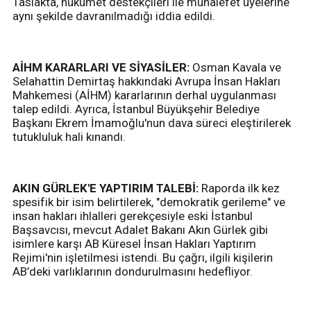
Taslakta, hükümet destekçileri ile muhalefet üyelerine
aynı şekilde davranılmadığı iddia edildi.
AİHM KARARLARI VE SİYASİLER:
Osman Kavala ve
Selahattin Demirtaş hakkındaki Avrupa İnsan Hakları
Mahkemesi (AİHM) kararlarının derhal uygulanması
talep edildi. Ayrıca, İstanbul Büyükşehir Belediye
Başkanı Ekrem İmamoğlu'nun dava süreci eleştirilerek
tutukluluk hali kınandı.
AKIN GÜRLEK'E YAPTIRIM TALEBİ:
Raporda ilk kez
spesifik bir isim belirtilerek, "demokratik gerileme" ve
insan hakları ihlalleri gerekçesiyle eski İstanbul
Başsavcısı, mevcut Adalet Bakanı Akın Gürlek gibi
isimlere karşı AB Küresel İnsan Hakları Yaptırım
Rejimi'nin işletilmesi istendi. Bu çağrı, ilgili kişilerin
AB’deki varlıklarının dondurulmasını hedefliyor.