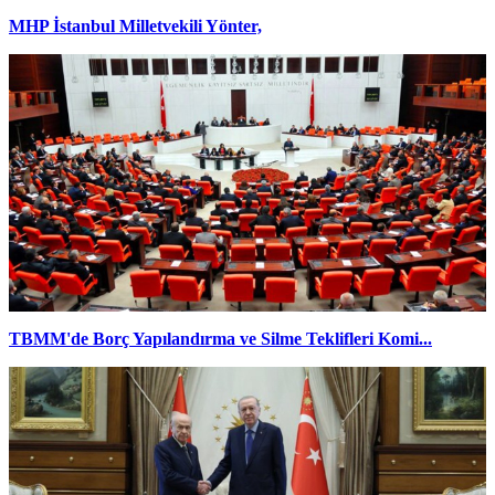
MHP İstanbul Milletvekili Yönter,
TBMM'de Borç Yapılandırma ve Silme Teklifleri Komi...