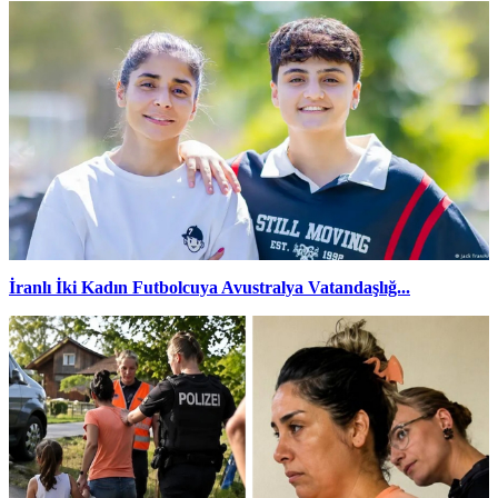
İranlı İki Kadın Futbolcuya Avustralya Vatandaşlığ...