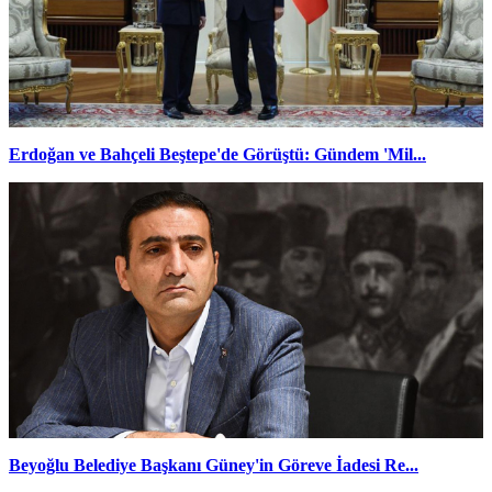
Erdoğan ve Bahçeli Beştepe'de Görüştü: Gündem 'Mil...
Beyoğlu Belediye Başkanı Güney'in Göreve İadesi Re...