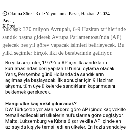
⏱
Okuma Süresi 3 dk
•
Yayınlanma Pazar, Haziran 2 2024
Paylaş
X Post
Yaklaşık 370 milyon Avrupalı, 6-9 Haziran tarihlerinde
sandık başına giderek Avrupa Parlamentosu'nda (AP)
gelecek beş yıl görev yapacak isimleri belirleyecek. Bu
yılki seçimler birçok ilki de beraberinde getiriyor.
Bu yılki seçimler, 1979'da AP için ilk sandıkların
kurulmasından beri yapılan 10'uncu oylama olacak.
Yarış, Perşembe günü Hollanda'da sandıkların
açılmasıyla başlayacak. İlk sonuçlar için 9 Haziran
akşamı, tüm üye ülkelerde sandıkların kapanmasını
beklemek gerekecek.
Hangi ülke kaç vekil çıkaracak?
DW Türkçe'de yer alan habere göre AP içinde kaç vekille
temsil edilecekleri ülkelerin nüfuslarına göre değişiyor.
Malta, Lüksemburg ve Kıbrıs 6'şar vekille AP içinde en
az sayıda kişiyle temsil edilen ülkeler. En fazla sandalye