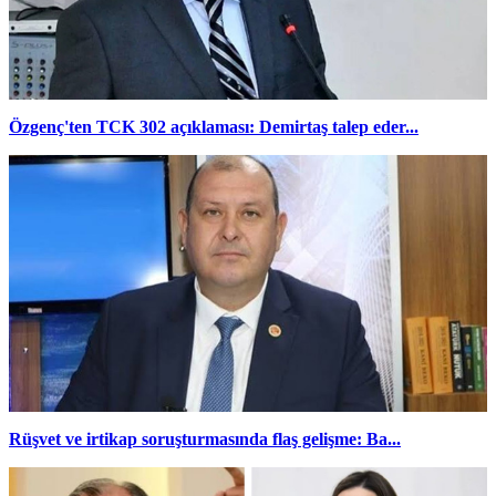
Özgenç'ten TCK 302 açıklaması: Demirtaş talep eder...
Rüşvet ve irtikap soruşturmasında flaş gelişme: Ba...