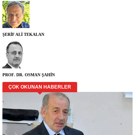
ŞERİF ALİ TEKALAN
PROF. DR. OSMAN ŞAHİN
ÇOK OKUNAN HABERLER