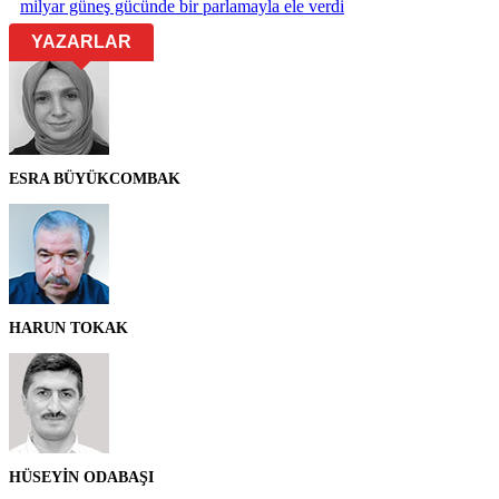
milyar güneş gücünde bir parlamayla ele verdi
YAZARLAR
ESRA BÜYÜKCOMBAK
HARUN TOKAK
HÜSEYİN ODABAŞI