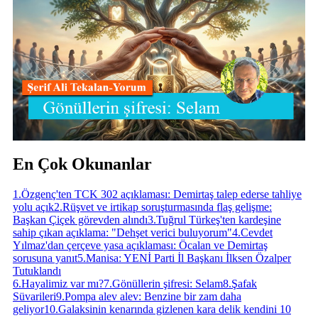
En Çok Okunanlar
1
.
Özgenç'ten TCK 302 açıklaması: Demirtaş talep ederse tahliye
yolu açık
2
.
Rüşvet ve irtikap soruşturmasında flaş gelişme:
Başkan Çiçek görevden alındı
3
.
Tuğrul Türkeş'ten kardeşine
sahip çıkan açıklama: "Dehşet verici buluyorum"
4
.
Cevdet
Yılmaz'dan çerçeve yasa açıklaması: Öcalan ve Demirtaş
sorusuna yanıt
5
.
Manisa: YENİ Parti İl Başkanı İlksen Özalper
Tutuklandı
6
.
Hayalimiz var mı?
7
.
Gönüllerin şifresi: Selam
8
.
Şafak
Süvarileri
9
.
Pompa alev alev: Benzine bir zam daha
geliyor
10
.
Galaksinin kenarında gizlenen kara delik kendini 10