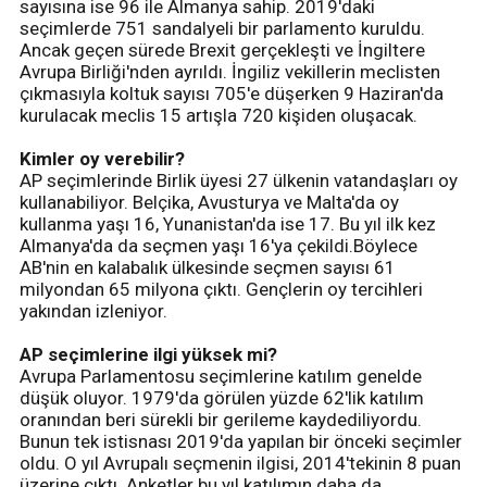
sayısına ise 96 ile Almanya sahip. 2019'daki
seçimlerde 751 sandalyeli bir parlamento kuruldu.
Ancak geçen sürede Brexit gerçekleşti ve İngiltere
Avrupa Birliği'nden ayrıldı. İngiliz vekillerin meclisten
çıkmasıyla koltuk sayısı 705'e düşerken 9 Haziran'da
kurulacak meclis 15 artışla 720 kişiden oluşacak.
Kimler oy verebilir?
AP seçimlerinde Birlik üyesi 27 ülkenin vatandaşları oy
kullanabiliyor. Belçika, Avusturya ve Malta'da oy
kullanma yaşı 16, Yunanistan'da ise 17. Bu yıl ilk kez
Almanya'da da seçmen yaşı 16'ya çekildi.Böylece
AB'nin en kalabalık ülkesinde seçmen sayısı 61
milyondan 65 milyona çıktı. Gençlerin oy tercihleri
yakından izleniyor.
AP seçimlerine ilgi yüksek mi?
Avrupa Parlamentosu seçimlerine katılım genelde
düşük oluyor. 1979'da görülen yüzde 62'lik katılım
oranından beri sürekli bir gerileme kaydediliyordu.
Bunun tek istisnası 2019'da yapılan bir önceki seçimler
oldu. O yıl Avrupalı seçmenin ilgisi, 2014'tekinin 8 puan
üzerine çıktı. Anketler bu yıl katılımın daha da