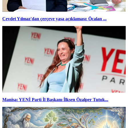
Cevdet Yılmaz'dan çerçeve yasa açıklaması: Öcalan ...
Manisa: YENİ Parti İl Başkanı İlksen Özalper Tutuk...