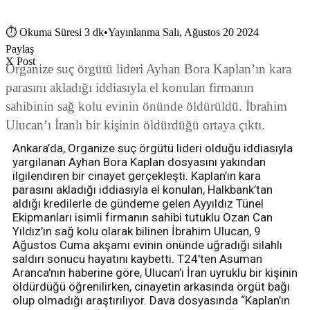
⏱
Okuma Süresi 3 dk
•
Yayınlanma Salı, Ağustos 20 2024
Paylaş
X Post
Organize suç örgütü lideri Ayhan Bora Kaplan’ın kara
parasını akladığı iddiasıyla el konulan firmanın
sahibinin sağ kolu evinin önünde öldürüldü. İbrahim
Ulucan’ı İranlı bir kişinin öldürdüğü ortaya çıktı.
Ankara’da, Organize suç örgütü lideri olduğu iddiasıyla
yargılanan Ayhan Bora Kaplan dosyasını yakından
ilgilendiren bir cinayet gerçekleşti. Kaplan’ın kara
parasını akladığı iddiasıyla el konulan, Halkbank’tan
aldığı kredilerle de gündeme gelen Ayyıldız Tünel
Ekipmanları isimli firmanın sahibi tutuklu Ozan Can
Yıldız’ın sağ kolu olarak bilinen İbrahim Ulucan, 9
Ağustos Cuma akşamı evinin önünde uğradığı silahlı
saldırı sonucu hayatını kaybetti. T24'ten Asuman
Aranca'nın haberine göre, Ulucan’ı İran uyruklu bir kişinin
öldürdüğü öğrenilirken, cinayetin arkasında örgüt bağı
olup olmadığı araştırılıyor. Dava dosyasında “Kaplan’ın