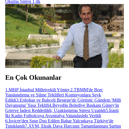
Okuma Süresi 1 dk
En Çok Okunanlar
1
.
MHP İstanbul Milletvekili Yönter,
2
.
TBMM'de Borç
Yapılandırma ve Silme Teklifleri Komisyonlara Sevk
Edildi
3
.
Erdoğan ve Bahçeli Beştepe'de Görüştü: Gündem 'Milli
Dayanışma' Yasa Teklifi
4
.
Beyoğlu Belediye Başkanı Güney'in
Göreve İadesi Reddedildi, Uzaklaştırma Süresi Uzatıldı
5
.
İranlı
İki Kadın Futbolcuya Avustralya Vatandaşlığı Verildi
6
.
İsviçre'den Sınır Dışı Edilen Bahar Yalçınkaya Türkiye'de
Tutuklandı
7
.
AYM, Eksik Dava Harcının Tamamlanması Şartını