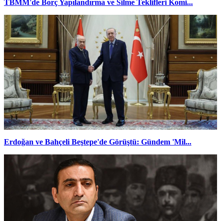
TBMM'de Borç Yapılandırma ve Silme Teklifleri Komi...
Erdoğan ve Bahçeli Beştepe'de Görüştü: Gündem 'Mil...