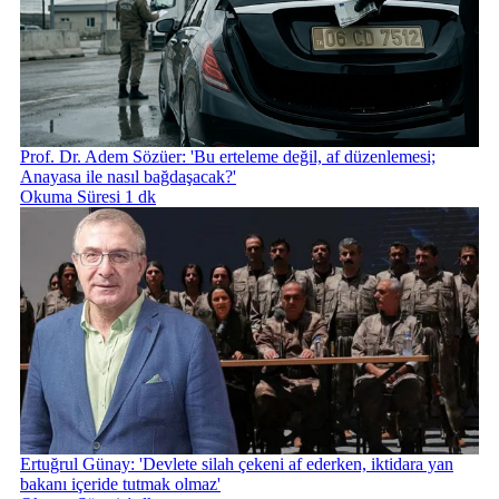
Prof. Dr. Adem Sözüer: 'Bu erteleme değil, af düzenlemesi;
Anayasa ile nasıl bağdaşacak?'
Okuma Süresi 1 dk
Ertuğrul Günay: 'Devlete silah çekeni af ederken, iktidara yan
bakanı içeride tutmak olmaz'