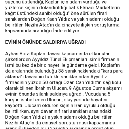
suçunu üstlendiği, Kaplan için adam vurduğu ve
yüzlerce kişinin dolandırıldığı batık Elmacı Marketlerin
kağıt üstündeki sahibi olduğu” öne sürülen firari
sanıklardan Doğan Kaan Yıldız ve yakın adamı olduğu
belirtilen Nezihi Ataç’ın da cinayete ilişkin soruşturma
kapsamında arandığı ifade ediliyor.
EVİNİN ÖNÜNDE SALDIRIYA UĞRADI
Ayhan Bora Kaplan davası kapsamında el konulan
şirketlerden Ayyıldız Tünel Ekipmanları isimli firmanın
ismi bu kez de bir cinayet ile gündeme geldi. Kaplan’ın
da aralarında bulunduğu 38 sanık hakkındaki “kara para
aklama” davasının tutuklu sanıklarından Ayyıldız
firmasının yüzde 50 ortağı Ozan Can Yıldız’ın sağ kolu
olarak bilinen İbrahim Ulucan, 9 Ağustos Cuma akşamı
evinin önünde silahlı saldırıya uğradı. Vücuduna 5
kurşun isabet eden Ulucan, olay yerinde hayatını
kaybetti. Ulucan’ı öldüren kişinin İran uyruklu olduğu
belirtilirken, aynı davanın firari sanıkları arasındaki
Doğan Kaan Yıldız ile yakın adamı olduğu belirtilen
Nezihi Ataç’ın da cinayet soruşturması kapsamında
arandığı kaydedildi. Cinayetin arkasında örgüt olup