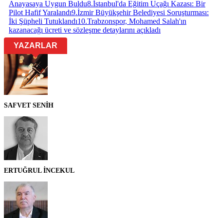
Anayasaya Uygun Buldu
8
.
İstanbul'da Eğitim Uçağı Kazası: Bir
Pilot Hafif Yaralandı
9
.
İzmir Büyükşehir Belediyesi Soruşturması:
İki Şüpheli Tutuklandı
10
.
Trabzonspor, Mohamed Salah'ın
kazanacağı ücreti ve sözleşme detaylarını açıkladı
YAZARLAR
SAFVET SENİH
ERTUĞRUL İNCEKUL