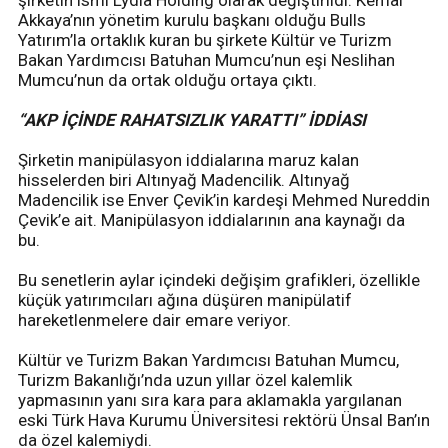
şirketin ismi Lydia Holding olarak değiştirildi. Kemal
Akkaya’nın yönetim kurulu başkanı olduğu Bulls
Yatırım’la ortaklık kuran bu şirkete Kültür ve Turizm
Bakan Yardımcısı Batuhan Mumcu’nun eşi Neslihan
Mumcu’nun da ortak olduğu ortaya çıktı.
“AKP İÇİNDE RAHATSIZLIK YARATTI” İDDİASI
Şirketin manipülasyon iddialarına maruz kalan
hisselerden biri Altınyağ Madencilik. Altınyağ
Madencilik ise Enver Çevik’in kardeşi Mehmed Nureddin
Çevik’e ait. Manipülasyon iddialarının ana kaynağı da
bu.
Bu senetlerin aylar içindeki değişim grafikleri, özellikle
küçük yatırımcıları ağına düşüren manipülatif
hareketlenmelere dair emare veriyor.
Kültür ve Turizm Bakan Yardımcısı Batuhan Mumcu,
Turizm Bakanlığı’nda uzun yıllar özel kalemlik
yapmasının yanı sıra kara para aklamakla yargılanan
eski Türk Hava Kurumu Üniversitesi rektörü Ünsal Ban’ın
da özel kalemiydi.