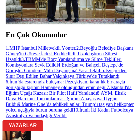
En Çok Okunanlar
1
.
MHP İstanbul Milletvekili Yönter,
2
.
Beyoğlu Belediye Başkanı
Güney'in Göreve İadesi Reddedildi, Uzaklaştırma Süresi
Uzatıldı
3
.
TBMM'de Borç Yapılandırma ve Silme Teklifleri
Komisyonlara Sevk Edildi
4
.
Erdoğan ve Bahçeli Beştepe'de
Görüştü: Gündem 'Milli Dayanışma' Yasa Teklifi
5
.
İsviçre'den
Sınır Dışı Edilen Bahar Yalçınkaya Türkiye'de Tutuklandı
6
.
İran’da esrarengiz buluşma: Pezeşkiyan, karanlık bir araçta
görüştüğü kişinin Hamaney olduğundan emin değil
7
.
İstanbul'da
Eğitim Uçağı Kazası: Bir Pilot Hafif Yaralandı
8
.
AYM, Eksik
Dava Harcının Tamamlanması Şartını Anayasaya Uygun
Buldu
9
.
Marine One’da tehlikeli anlar: Trump’ı taşıyan helikopter
yolcu uçağıyla burun buruna geldi
10
.
İranlı İki Kadın Futbolcuya
Avustralya Vatandaşlığı Verildi
YAZARLAR