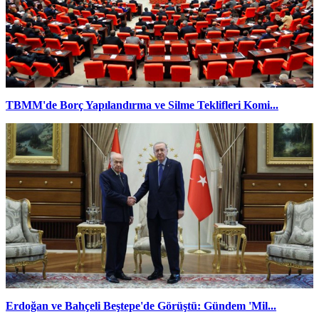
TBMM'de Borç Yapılandırma ve Silme Teklifleri Komi...
Erdoğan ve Bahçeli Beştepe'de Görüştü: Gündem 'Mil...