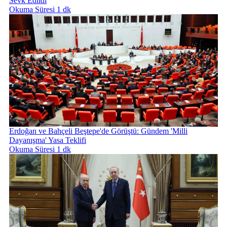
Sevk Edildi
Okuma Süresi 1 dk
Erdoğan ve Bahçeli Beştepe'de Görüştü: Gündem 'Milli
Dayanışma' Yasa Teklifi
Okuma Süresi 1 dk