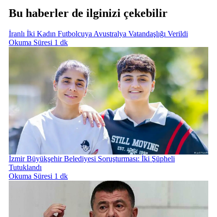
Bu haberler de ilginizi çekebilir
İranlı İki Kadın Futbolcuya Avustralya Vatandaşlığı Verildi
Okuma Süresi 1 dk
İzmir Büyükşehir Belediyesi Soruşturması: İki Şüpheli
Tutuklandı
Okuma Süresi 1 dk