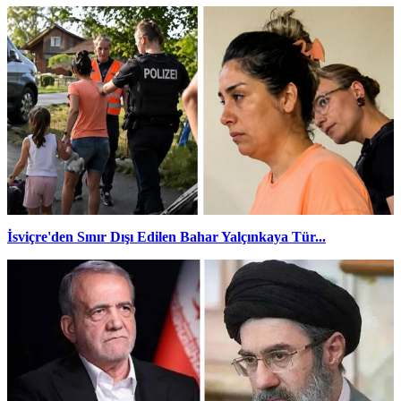
İsviçre'den Sınır Dışı Edilen Bahar Yalçınkaya Tür...