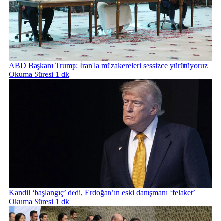
ABD Başkanı Trump: İran'la müzakereleri sessizce yürütüyoruz
Okuma Süresi 1 dk
Kandil ‘başlangıç’ dedi, Erdoğan’ın eski danışmanı ‘felaket’
Okuma Süresi 1 dk