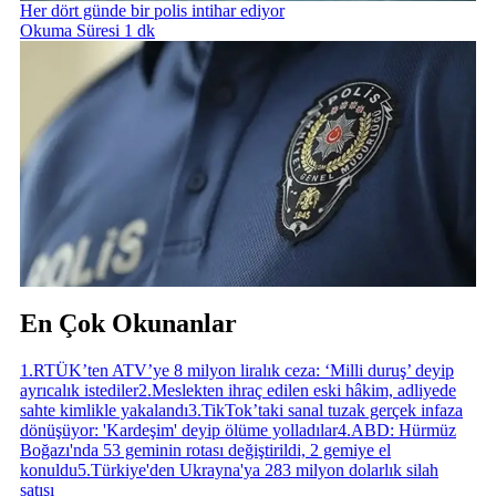
Her dört günde bir polis intihar ediyor
Okuma Süresi 1 dk
En Çok Okunanlar
1
.
RTÜK’ten ATV’ye 8 milyon liralık ceza: ‘Milli duruş’ deyip
ayrıcalık istediler
2
.
Meslekten ihraç edilen eski hâkim, adliyede
sahte kimlikle yakalandı
3
.
TikTok’taki sanal tuzak gerçek infaza
dönüşüyor: 'Kardeşim' deyip ölüme yolladılar
4
.
ABD: Hürmüz
Boğazı'nda 53 geminin rotası değiştirildi, 2 gemiye el
konuldu
5
.
Türkiye'den Ukrayna'ya 283 milyon dolarlık silah
satışı