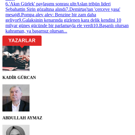
6
.
'Akın Gürlek' paylaşımı sonrası ultrAslan tribün lideri
Sebahattin Şirin gözaltına alındı
7
.
Demirtaş'tan 'çerçeve yasa'
mesajı
8
.
Pompa alev alev: Benzine bir zam daha
geliyor
9
.
Galaksinin kenarında gizlenen kara delik kendini 10
milyar güneş gücünde bir parlamayla ele verdi
10
.
Başarılı olursan
kahraman, ya başarısız olursan...
YAZARLAR
KADİR GÜRCAN
ABDULLAH AYMAZ