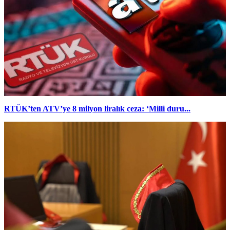
RTÜK’ten ATV’ye 8 milyon liralık ceza: ‘Milli duru...