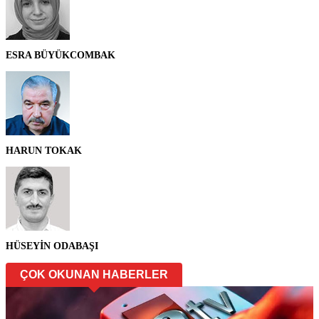
ESRA BÜYÜKCOMBAK
HARUN TOKAK
HÜSEYİN ODABAŞI
ÇOK OKUNAN HABERLER