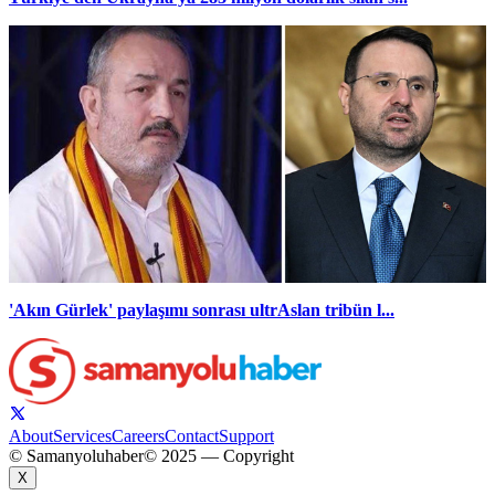
'Akın Gürlek' paylaşımı sonrası ultrAslan tribün l...
About
Services
Careers
Contact
Support
© Samanyoluhaber
© 2025 — Copyright
X