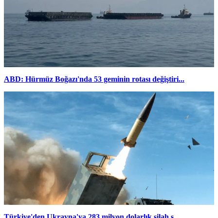
ABD: Hürmüz Boğazı'nda 53 geminin rotası değiştiri...
Türkiye'den Ukrayna'ya 283 milyon dolarlık silah s...