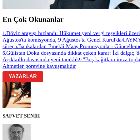
En Çok Okunanlar
Döviz arayışı hızlandı: Hükümet yeni vergi teşvikleri üzeri
1
.
Ağustos'ta komisyonda, 9 Ağustos'ta Genel Kurul'da
AYM'de
4
.
süreç
Bankalardan Emekli Maaş Promosyonları Güncelleme
5
.
Gülistan Doku dosyasında dikkat çeken karar: İki dalgıç 'de
6
.
Açıkkollu davasında yeni tanıklık
"Boş kağıtlara imza topl
9
.
Ahmetler görevine kavuşmalıdır
YAZARLAR
SAFVET SENİH