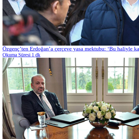
Özgenç’ten Erdoğan’a çerçeve yasa mektubu: ‘Bu haliyle ka
Okuma Süresi 1 dk