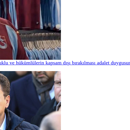
tuklu ve hükümlülerin kapsam dışı bırakılması adalet duygusun