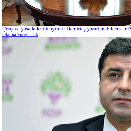
Çerçeve yasada kritik ayrıntı: Demirtaş yararlanabilecek mi
Okuma Süresi 1 dk