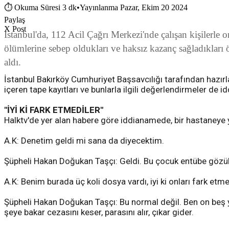
⏱
Okuma Süresi 3 dk
•
Yayınlanma Pazar, Ekim 20 2024
Paylaş
X Post
İstanbul'da, 112 Acil Çağrı Merkezi'nde çalışan kişilerle o
ölümlerine sebep oldukları ve haksız kazanç sağladıkları 
aldı.
İstanbul Bakırköy Cumhuriyet Başsavcılığı tarafından hazırl
içeren tape kayıtları ve bunlarla ilgili değerlendirmeler de 
"İYİ Kİ FARK ETMEDİLER"
Halktv'de yer alan habere göre iddianamede, bir hastaneye y
A.K: Denetim geldi mi sana da diyecektim.
Şüpheli Hakan Doğukan Taşçı: Geldi. Bu çocuk entübe göz
A.K: Benim burada üç koli dosya vardı, iyi ki onları fark etme
Şüpheli Hakan Doğukan Taşçı: Bu normal değil. Ben on beş yı
şeye bakar cezasını keser, parasını alır, çıkar gider.