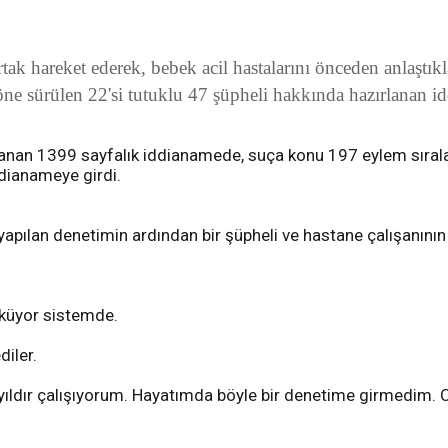
rtak hareket ederek, bebek acil hastalarını önceden anlaştık
öne sürülen 22'si tutuklu 47 şüpheli hakkında hazırlanan id
anan 1399 sayfalık iddianamede, suça konu 197 eylem sıraland
iddianameye girdi.
apılan denetimin ardından bir şüpheli ve hastane çalışanının
üküyor sistemde.
diler.
ldır çalışıyorum. Hayatımda böyle bir denetime girmedim. Cez