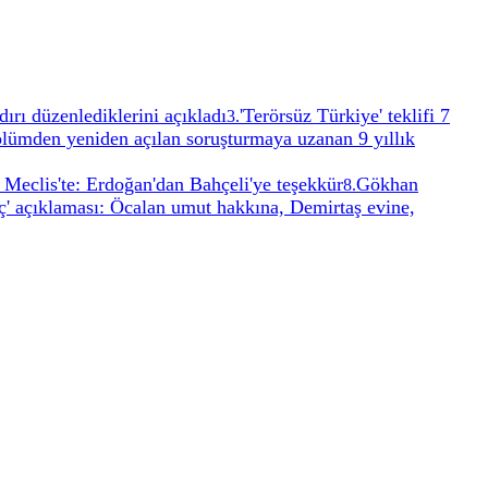
dırı düzenlediklerini açıkladı
'Terörsüz Türkiye' teklifi 7
3
.
ölümden yeniden açılan soruşturmaya uzanan 9 yıllık
 Meclis'te: Erdoğan'dan Bahçeli'ye teşekkür
Gökhan
8
.
eç' açıklaması: Öcalan umut hakkına, Demirtaş evine,