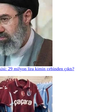
si: 29 milyon lira kimin cebinden çıktı?