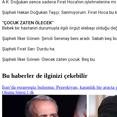
A.K: Doğukan sence sadece Fırat Hoca'nın işletmelerine mi 
Şüpheli Hakan Doğukan Taşçı: Sanmıyorum. Fırat Hoca bu kada
"ÇOCUK ZATEN ÖLECEK"
Bebek bir hastanın durumuyla ilgili örgüt elebaşı olduğu değ
Şüpheli İlker Gönen: Şimdi Serenay beni aradı. Sabah beş bu
Şüpheli Fırat Sarı: Durdu ha.
Şüpheli İlker Gönen: Ölecek zaten çocuk. Beş bu
Bu haberler de ilginizi çekebilir
İran’da esrarengiz buluşma: Pezeşkiyan, karanlık bir araçt
Okuma Süresi 1 dk