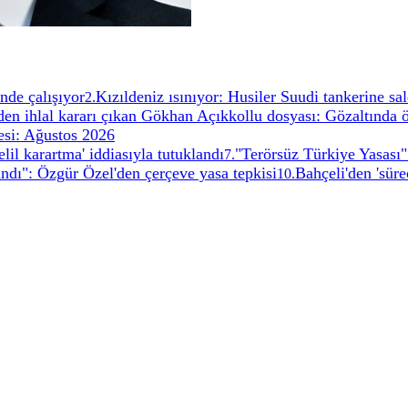
nde çalışıyor
Kızıldeniz ısınıyor: Husiler Suudi tankerine sal
2
.
n ihlal kararı çıkan Gökhan Açıkkollu dosyası: Gözaltında 
si: Ağustos 2026
lil karartma' iddiasıyla tutuklandı
"Terörsüz Türkiye Yasası"
7
.
andı": Özgür Özel'den çerçeve yasa tepkisi
Bahçeli'den 'sür
10
.