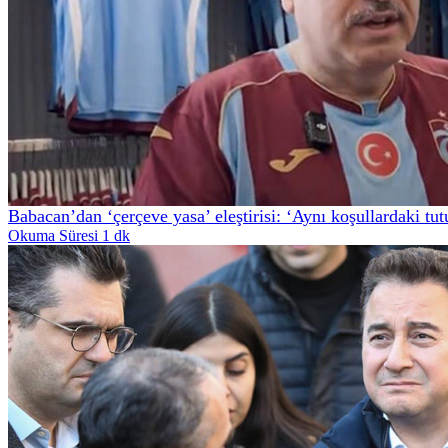
Babacan’dan ‘çerçeve yasa’ eleştirisi: ‘Aynı koşullardaki tu
Okuma Süresi 1 dk