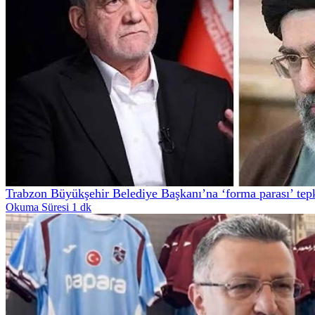
Trabzon Büyükşehir Belediye Başkanı’na ‘forma parası’ tepki
Okuma Süresi 1 dk