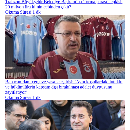
Trabzon Büyükşehir Belediye Başkanı’na ‘forma parası’ tepkisi:
29 milyon lira kimin cebinden çıktı?
Okuma Süresi 1 dk
Babacan’dan ‘çerçeve yasa’ eleştirisi: ‘Aynı koşullardaki tutuklu
ve hükümlülerin kapsam dışı bırakılması adalet duygusunu
zayıflatıyor’
Okuma Süresi 1 dk