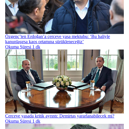
Özgenç’ten Erdoğan’a çerçeve yasa mektubu: ‘Bu haliyle
kanunlaşırsa kaos ortamına sürükleneceğiz’
Okuma Süresi 1 dk
Çerçeve yasada kritik ayrıntı: Demirtaş yararlanabilecek mi?
Okuma Süresi 1 dk