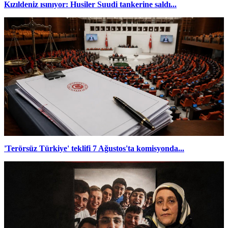
Kızıldeniz ısınıyor: Husiler Suudi tankerine saldı...
'Terörsüz Türkiye' teklifi 7 Ağustos'ta komisyonda...