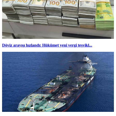
Döviz arayışı hızlandı: Hükümet yeni vergi teşvikl...