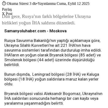
⏱
Okuma Süresi 3 dk
•
Yayınlanma Cuma, Eylül 12 2025
Paylaş
X Post
Dün gece, Rusya’nın farklı bölgelerine Ukrayna
birlikleri yoğun İHA saldırısı düzenledi.
Samanyoluhaber.com - Moskova
Rusya Savunma Bakanlığı’nın yaptığı açıklamaya göre,
Ukrayna Silahlı Kuvvetleri’ne ait 221 İHA’nın hava
savunma sistemleri tarafından durdurulup imha edildi.
İHA’ların en yoğun olarak Bryansk bölgesi (85 adet) ve
Smolensk bölgesi (44 adet) üzerinde düşürüldüğü
belirtildi.
Bunun dışında, Leningrad bölgesi (28 İHA) ve Kaluga
bölgesi (18 İHA) yoğun saldırılara maruz kalan yerler
oldu.
Bryansk bölgesi valisi Aleksandr Bogomaz, Ukrayna’nın
İHA saldırıları sonucunda herhangi bir can kaybı veya
yaralanma yaşanmadığını belirtti.