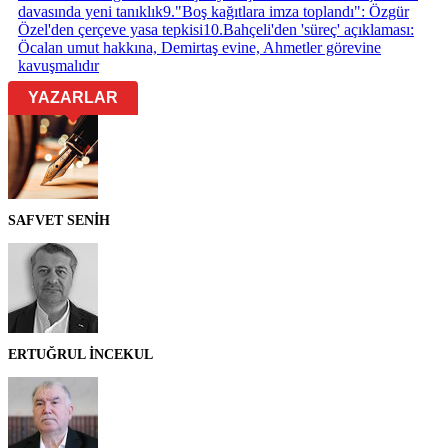
davasında yeni tanıklık
9
.
"Boş kağıtlara imza toplandı": Özgür
Özel'den çerçeve yasa tepkisi
10
.
Bahçeli'den 'süreç' açıklaması:
Öcalan umut hakkına, Demirtaş evine, Ahmetler görevine
kavuşmalıdır
YAZARLAR
SAFVET SENİH
ERTUĞRUL İNCEKUL