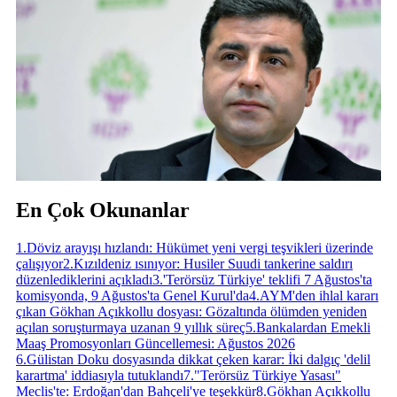
En Çok Okunanlar
1
.
Döviz arayışı hızlandı: Hükümet yeni vergi teşvikleri üzerinde
çalışıyor
2
.
Kızıldeniz ısınıyor: Husiler Suudi tankerine saldırı
düzenlediklerini açıkladı
3
.
'Terörsüz Türkiye' teklifi 7 Ağustos'ta
komisyonda, 9 Ağustos'ta Genel Kurul'da
4
.
AYM'den ihlal kararı
çıkan Gökhan Açıkkollu dosyası: Gözaltında ölümden yeniden
açılan soruşturmaya uzanan 9 yıllık süreç
5
.
Bankalardan Emekli
Maaş Promosyonları Güncellemesi: Ağustos 2026
6
.
Gülistan Doku dosyasında dikkat çeken karar: İki dalgıç 'delil
karartma' iddiasıyla tutuklandı
7
.
"Terörsüz Türkiye Yasası"
Meclis'te: Erdoğan'dan Bahçeli'ye teşekkür
8
.
Gökhan Açıkkollu