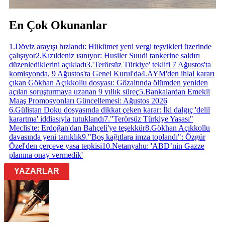
En Çok Okunanlar
1
.
Döviz arayışı hızlandı: Hükümet yeni vergi teşvikleri üzerinde
çalışıyor
2
.
Kızıldeniz ısınıyor: Husiler Suudi tankerine saldırı
düzenlediklerini açıkladı
3
.
'Terörsüz Türkiye' teklifi 7 Ağustos'ta
komisyonda, 9 Ağustos'ta Genel Kurul'da
4
.
AYM'den ihlal kararı
çıkan Gökhan Açıkkollu dosyası: Gözaltında ölümden yeniden
açılan soruşturmaya uzanan 9 yıllık süreç
5
.
Bankalardan Emekli
Maaş Promosyonları Güncellemesi: Ağustos 2026
6
.
Gülistan Doku dosyasında dikkat çeken karar: İki dalgıç 'delil
karartma' iddiasıyla tutuklandı
7
.
"Terörsüz Türkiye Yasası"
Meclis'te: Erdoğan'dan Bahçeli'ye teşekkür
8
.
Gökhan Açıkkollu
davasında yeni tanıklık
9
.
"Boş kağıtlara imza toplandı": Özgür
Özel'den çerçeve yasa tepkisi
10
.
Netanyahu: 'ABD’nin Gazze
planına onay vermedik'
YAZARLAR