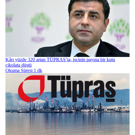
Kârı yüzde 320 artan TÜPRAŞ’ta, işçinin payına bir kutu
çikolata düştü
Okuma Süresi 1 dk