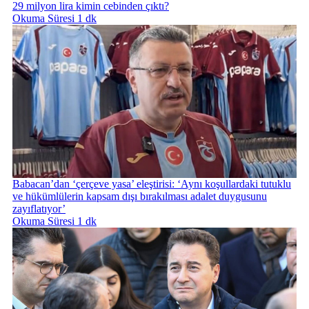
29 milyon lira kimin cebinden çıktı?
Okuma Süresi 1 dk
Babacan’dan ‘çerçeve yasa’ eleştirisi: ‘Aynı koşullardaki tutuklu
ve hükümlülerin kapsam dışı bırakılması adalet duygusunu
zayıflatıyor’
Okuma Süresi 1 dk