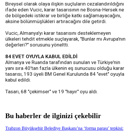
Bireysel olarak olaya ilişkin suçluların cezalandırıldığını
ifade eden Vucic, karar tasarısının ne Bosna-Hersek ne
de bölgedeki istikrar ve birliğe katkı sağlamayacağını,
aksine bölünmüşlükleri artıracağını dile getirdi.
Vucic, Almanya'yı karar tasarısını desteklemeyen
ülkeleri tehdit etmekle suçlayarak, "Bunlar mı Avrupa'nın
değerleri?" sorusunu yöneltti.
84 EVET OYUYLA KABUL EDİLDİ
Almanya ve Ruanda tarafından sunulan ve Türkiye'nin
yanı sıra 40'tan fazla ülkenin eş sunucusu olduğu karar
tasarısı, 193 üyeli BM Genel Kurulunda 84 "evet" oyuyla
kabul edildi.
Tasarı, 68 "çekimser" ve 19 "hayır" oyu aldı.
Bu haberler de ilginizi çekebilir
Trabzon Büyükşehir Belediye Başkanı’na ‘forma parası’ tepkisi: