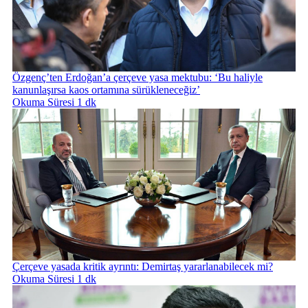
Özgenç’ten Erdoğan’a çerçeve yasa mektubu: ‘Bu haliyle
kanunlaşırsa kaos ortamına sürükleneceğiz’
Okuma Süresi 1 dk
Çerçeve yasada kritik ayrıntı: Demirtaş yararlanabilecek mi?
Okuma Süresi 1 dk