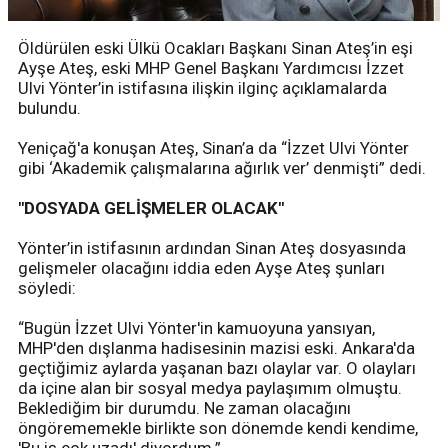
Öldürülen eski Ülkü Ocakları Başkanı Sinan Ateş’in eşi
Ayşe Ateş, eski MHP Genel Başkanı Yardımcısı İzzet
Ulvi Yönter’in istifasına ilişkin ilginç açıklamalarda
bulundu.
Yeniçağ'a konuşan Ateş, Sinan’a da “İzzet Ulvi Yönter
gibi ‘Akademik çalışmalarına ağırlık ver’ denmişti” dedi.
"DOSYADA GELİŞMELER OLACAK"
Yönter’in istifasının ardından Sinan Ateş dosyasında
gelişmeler olacağını iddia eden Ayşe Ateş şunları
söyledi:
“Bugün İzzet Ulvi Yönter'in kamuoyuna yansıyan,
MHP'den dışlanma hadisesinin mazisi eski. Ankara'da
geçtiğimiz aylarda yaşanan bazı olaylar var. O olayları
da içine alan bir sosyal medya paylaşımım olmuştu.
Beklediğim bir durumdu. Ne zaman olacağını
öngörememekle birlikte son dönemde kendi kendime,
'Bu iş çok uzadı' diyordum.”