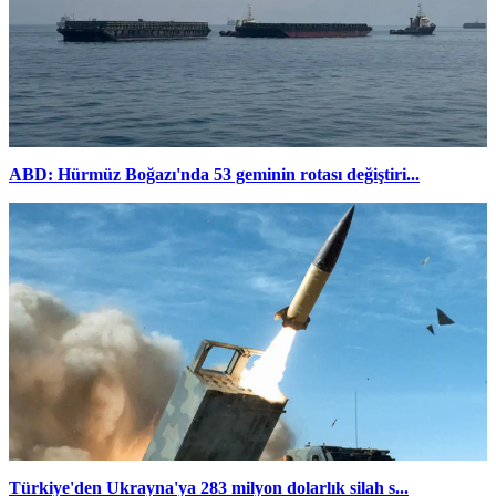
ABD: Hürmüz Boğazı'nda 53 geminin rotası değiştiri...
Türkiye'den Ukrayna'ya 283 milyon dolarlık silah s...