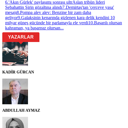
6
.
'Akın Gürlek' paylaşımı sonrası ultrAslan tribün lideri
Sebahattin Şirin gözaltına alındı
7
.
Demirtaş'tan 'çerçeve yasa'
mesajı
8
.
Pompa alev alev: Benzine bir zam daha
geliyor
9
.
Galaksinin kenarında gizlenen kara delik kendini 10
milyar güneş gücünde bir parlamayla ele verdi
10
.
Başarılı olursan
kahraman, ya başarısız olursan...
YAZARLAR
KADİR GÜRCAN
ABDULLAH AYMAZ