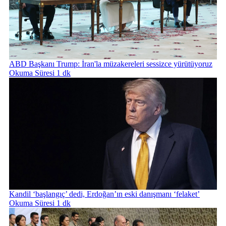
ABD Başkanı Trump: İran'la müzakereleri sessizce yürütüyoruz
Okuma Süresi 1 dk
Kandil ‘başlangıç’ dedi, Erdoğan’ın eski danışmanı ‘felaket’
Okuma Süresi 1 dk