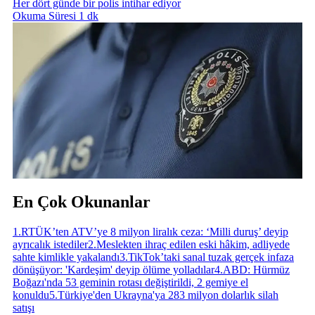
Her dört günde bir polis intihar ediyor
Okuma Süresi 1 dk
En Çok Okunanlar
1
.
RTÜK’ten ATV’ye 8 milyon liralık ceza: ‘Milli duruş’ deyip
ayrıcalık istediler
2
.
Meslekten ihraç edilen eski hâkim, adliyede
sahte kimlikle yakalandı
3
.
TikTok’taki sanal tuzak gerçek infaza
dönüşüyor: 'Kardeşim' deyip ölüme yolladılar
4
.
ABD: Hürmüz
Boğazı'nda 53 geminin rotası değiştirildi, 2 gemiye el
konuldu
5
.
Türkiye'den Ukrayna'ya 283 milyon dolarlık silah
satışı