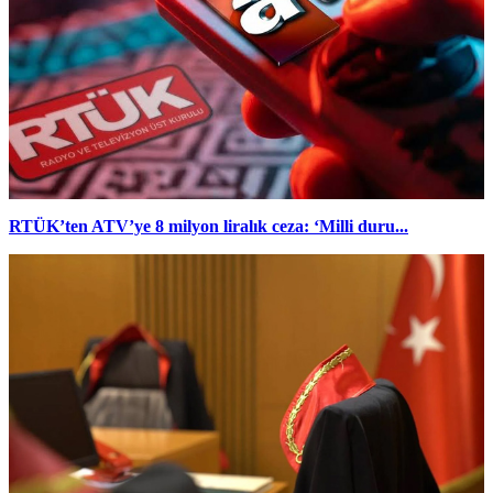
RTÜK’ten ATV’ye 8 milyon liralık ceza: ‘Milli duru...