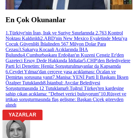
En Çok Okunanlar
1
.
Türkiye'nin İran, Irak ve Suriye Sınırlarında 2.763 Kontrol
Noktası Kaldırıldı
2
.
ABD'nin New Mexico Eyaletinde Meta'ya
Çocuk Güvenliği İhlalinden 567 Milyon Dolar Para
Cezası
3
.
Sakarya Kocaali Açıklarında İHA
Bulundu
4
.
Cumhurbaşkanı Erdoğan'ın Kuzeni Cengiz Er'den
Gazeteci Ersoy Dede Hakkında İddialar
5
.
CHP'den Belediyelere
Parti İçi Denetim: Henüz Soruşturulmayanlar da Kapsamda
6
.
Cevdet Yılmaz'dan çerçeve yasa açıklaması: Öcalan ve
Demirtaş sorusuna yanıt
7
.
Manisa: YENİ Parti İl Başkanı İlksen
Özalper Tutuklandı
8
.
İstanbul: Avcılar Belediyesi
Soruşturmasında 12 Tutuklama
9
.
Tuğrul Türkeş'ten kardeşine
sahip çıkan açıklama: "Dehşet verici buluyorum"
10
.
Rüşvet ve
irtikap soruşturmasında flaş gelişme: Başkan Çiçek görevden
alındı
YAZARLAR