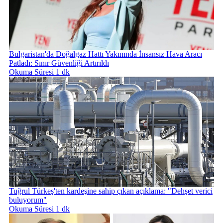
Bulgaristan'da Doğalgaz Hattı Yakınında İnsansız Hava Aracı
Patladı: Sınır Güvenliği Artırıldı
Okuma Süresi 1 dk
Tuğrul Türkeş'ten kardeşine sahip çıkan açıklama: "Dehşet verici
buluyorum"
Okuma Süresi 1 dk