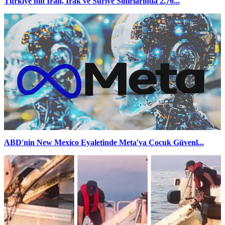
Türkiye'nin İran, Irak ve Suriye Sınırlarında 2.76...
ABD'nin New Mexico Eyaletinde Meta'ya Çocuk Güvenl...