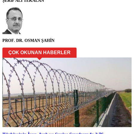
ŞERİF ALİ TEKALAN
PROF. DR. OSMAN ŞAHİN
ÇOK OKUNAN HABERLER