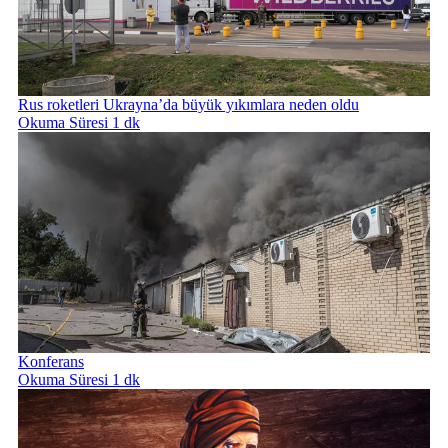
Rus roketleri Ukrayna’da büyük yıkımlara neden oldu
Okuma Süresi 1 dk
Konferans
Okuma Süresi 1 dk