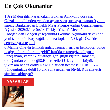
En Çok Okunanlar
1
.
AYM'den ihlal kararı çıkan Gökhan Açıkkollu dosyası:
Gözaltında ölümden yeniden açılan soruşturmaya uzanan 9 yıllık
süreç
2
.
Bankalardan Emekli Maaş Promosyonları Güncellemesi:
Ağustos 2026
3
.
"Terörsüz Türkiye Yasası" Meclis'te:
Erdoğan'dan Bahçeli'ye teşekkür
4
.
Gökhan Açıkkollu davasında
yeni tanıklık
5
.
"Boş kağıtlara imza toplandı": Özgür Özel'den
çerçeve yasa tepkisi
6
.
Marine One’da tehlikeli anlar: Trump’ı taşıyan helikopter yolcu
uçağıyla burun buruna geldi
7
.
İran’da esrarengiz buluşma:
Pezeşkiyan, karanlık bir araçta görüştüğü kişinin Hamaney
olduğundan emin değil
8
.
Rus roketleri Ukrayna’da büyük
yıkımlara neden oldu
9
.
New Delhi’den net mesaj: 'Rus Su-57
gündemimizde değil'
10
.
Ukrayna neden en büyük Rus alışveriş
sitesine saldırıyor?
YAZARLAR