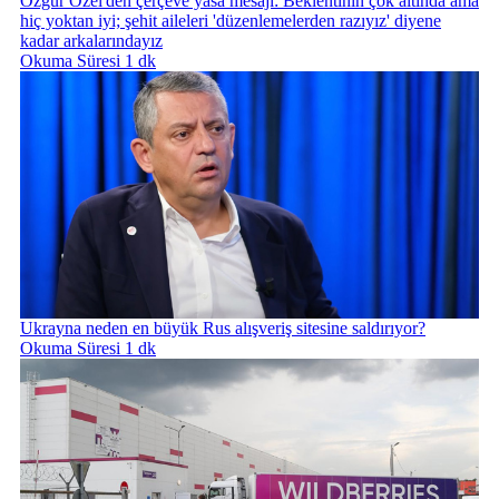
Özgür Özel'den çerçeve yasa mesajı: Beklentinin çok altında ama
hiç yoktan iyi; şehit aileleri 'düzenlemelerden razıyız' diyene
kadar arkalarındayız
Okuma Süresi 1 dk
Ukrayna neden en büyük Rus alışveriş sitesine saldırıyor?
Okuma Süresi 1 dk