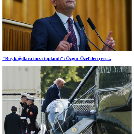
"Boş kağıtlara imza toplandı": Özgür Özel'den çerç...