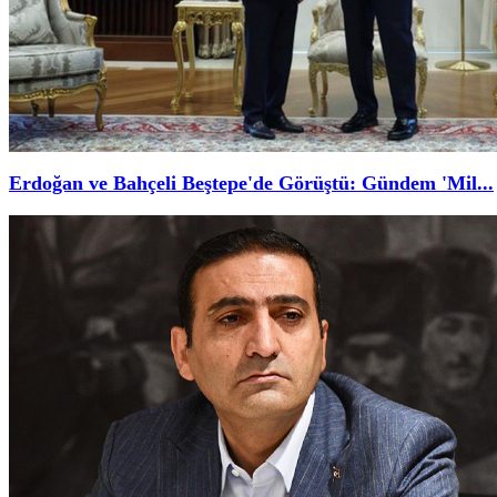
Erdoğan ve Bahçeli Beştepe'de Görüştü: Gündem 'Mil...