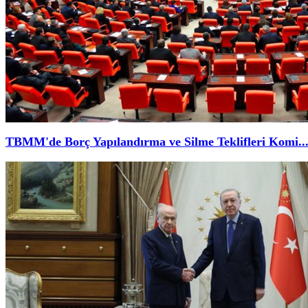
TBMM'de Borç Yapılandırma ve Silme Teklifleri Komi..