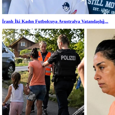
İranlı İki Kadın Futbolcuya Avustralya Vatandaşlığ...